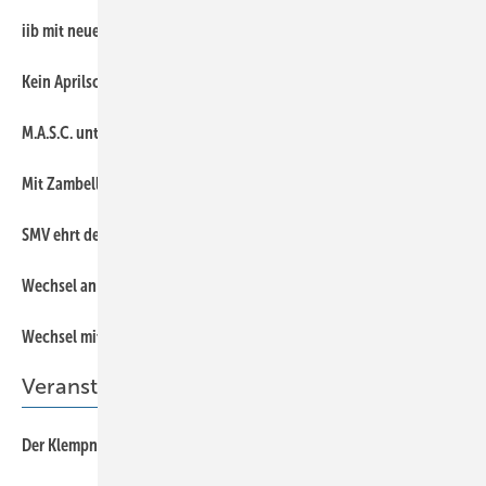
12
iib mit neuem Vizepräsident
7
Kein Aprilscherz
12
M.A.S.C. unterstützt Euroskills 2014
11
Mit Zambelli nach Dubai
11
SMV ehrt den “Best Azubi“ 2013
12
Wechsel an der Spitze von Flender Flux
10
Wechsel mit Kontinuität
Veranstaltung
56
Der Klempnertreff wurde 18