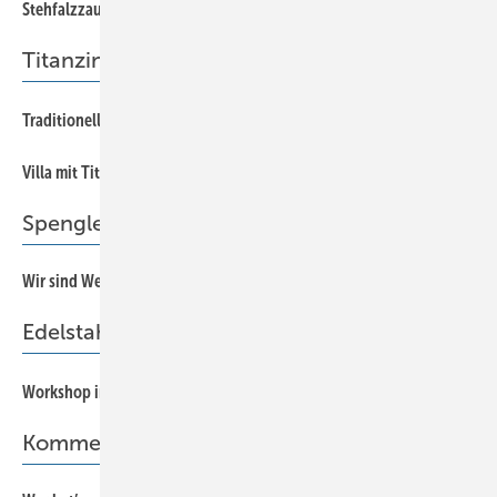
36
Stehfalzzauber
Titanzink
41
Traditionelles Wohnen
32
Villa mit Titanzinkdach
Spengler, Beruf mit Pfiff
Wir sind Weltrekord!
18
Edelstahl schweißen
42
Workshop im Museum
Kommentar