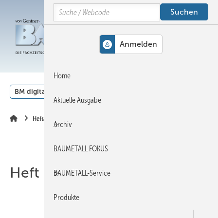
Springe
Springe
Springe
Search
auf
auf
auf
Hauptinhalt
Hauptmenü
SiteSearch
MENÜ
Home
BM digital
Veranstaltungen
Kalender
English
Aktuelle Ausgabe
Heftarchiv
Archiv
BAUMETALL FOKUS
Heft 03-2014
BAUMETALL-Service
Produkte