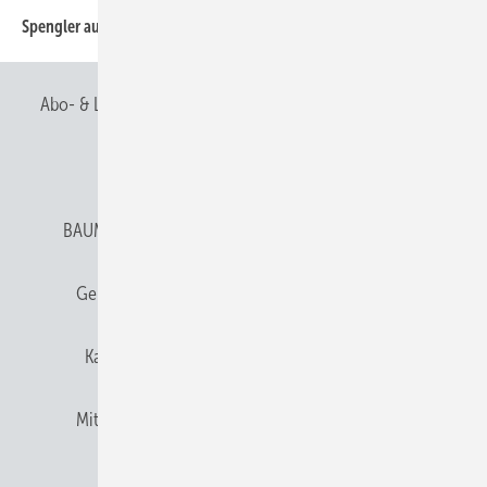
59
Spengler auf Reisen
Abo- & Leserservice
AGB
Alle Inhalte chronologisch
Anmelden
Anmeldung & Registrierung
BAUMETALL abonnieren
Datenschutz
E-Paper
Gentner Verlag
Gentner Verlag
Impressum
Karriere bei Gentner
Team
Mediaservice
Mitgliedschaften und Engagement
Newsletter
Privacy Manager
RSS-Feed