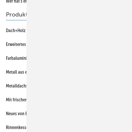
Wer hat’s erfunden?
5
Produkte
44
Dach+Holz 2014
50
Erweitertes Sortiment des Dachentwässerungssystems
51
Farbaluminium trifft Natur
45
Metall aus einer Hand
48
Metalldachsystem mit Evolution
44
Mit frischem Auftritt
46
Neues von Enke
51
Rinnenkessel und jede Menge mehr …