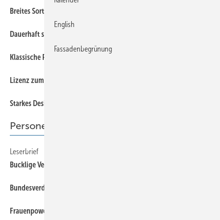
54
Breites Sortiment
English
54
Dauerhaft sichere Detailabdichtungen
Fassadenbegrünung
52
Klassische Präsenz
53
Lizenz zum Löten
52
Starkes Design – durchdachte Details
Personen und Informationen
Leserbrief
8
Bucklige Verwandtschaft!?
8
Bundesverdienstkreuz für Helmut Ernst
10
Frauenpower im Handwerk