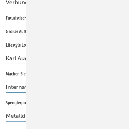
Verbundplatten
28
Futuristisches Design im Mühlviertel
22
Großer Auftritt für Metall
30
Lifestyle Loft
Karl Auer präsentiert...
66
Machen Sie mit!
International
14
Spenglerpower auf der Interbuildexpo 2014
Metalldach