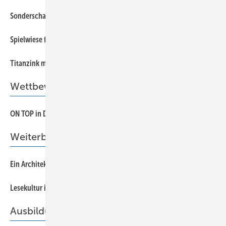
45
Sonderschau Klempnerhandwerk
49
Spielwiese für den Spengler
47
Titanzink mit rauer Patina
Wettbewerb
17
ON TOP in DOWN UNDER
Weiterbildung
63
Ein Architektenhaus muss nicht teuer sein
60
Lesekultur im Unternehmen fördern
Ausbildung