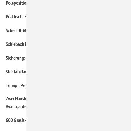
Poleposition für das Enke-T eam
Praktisch: Brandt Edelstahldach
Schechtl: Mit zahlreichen Maschinen in Köln
Schlebach bringt’s
Sicherungslösungen von LUX-top
Stehfalzdächer sicher befestigen mit Reisser
Trumpf: Profilnibbler für alle Fäll e
Zwei Haushaut-Weltneuheiten: Pearls-Revierhaken und
Avantgarde-Halter
600 Gratis-Tickets für BAUMETALL-Abonnenten