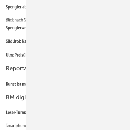
Spengler absolvieren Meisterkurs in Landshut
Blick nach Schweden
Spe nglerwelt der Zukunft ­gestalten
Südt irol: N achwuchs zündet ein Feuerwerk nach dem anderen
Ulm: Preisübergabe statt Lossprechungsfeier
Reportage
Kunst ist manchmal unartig!
BM digital
Le ser-Turmaktion
Smartphones für das Handwerk