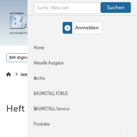
Springe
Springe
Springe
Search
auf
auf
auf
Hauptinhalt
Hauptmenü
SiteSearch
MENÜ
Home
BM digital
Veranstaltungen
Kalender
English
Aktuelle Ausgabe
Heftarchiv
Archiv
BAUMETALL FOKUS
Heft 04-2022
BAUMETALL-Service
Produkte