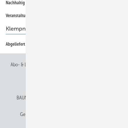
Nachhaltig telefonieren
Vera nstaltungshinweis
Klempnertainment
Abgeliefert
Abo- & Leserservice
AGB
Alle Inhalte chronologisch
Anmelden
Anmeldung & Registrierung
BAUMETALL abonnieren
Datenschutz
E-Paper
Gentner Verlag
Gentner Verlag
Impressum