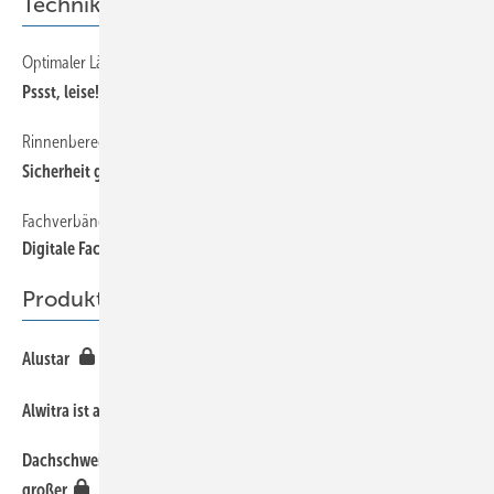
Technik
Optimaler Lärmschutz
Pssst, leise!
Rinnenberechnung
Sicherheit geht vor – Teil II
Fachverbände setzen auf Hilfe von Betrieben
Digitale Fachumfrage zum Thema Mauerabdeckung
Produkte
Alustar
Alwitra ist auf der Dach + Holz in Köln dabei
Dachschweißautomat Multi verschweißt Bitumenbahnen wie ein
große r