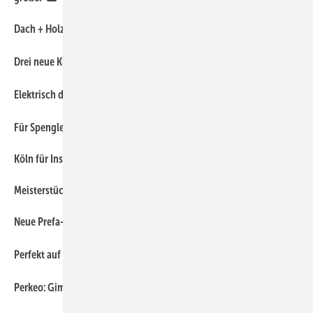
Dach + Holz 2022 – das sollten Sie nicht verpassen!
Drei neue Klassiker von M.A.S.C.
Elektrisch doppelbiegen
Für Spengler gemacht: Die Slinet S 1.0
Köln für Insider
Meisterstück des Jahres 2020/21
Neue Prefa-Großformate: Siding 500 und Siding 600
Perfekt auf die Anwendung angepasste Schonhämmer
Perkeo: GimMeFive