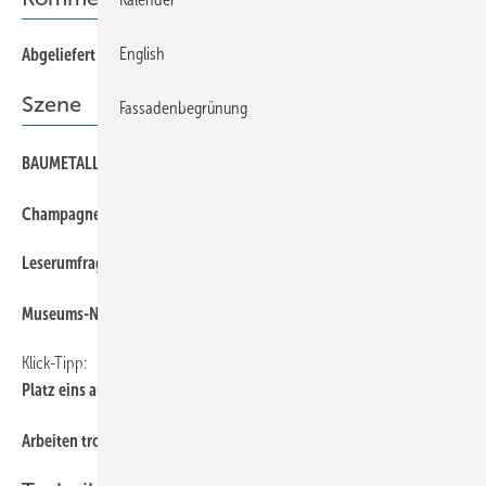
English
Abgeliefert
Szene
Fassadenbegrünung
BAUM ETALL-Leserfrage: So nennt sich das Ding!
Champagner für die Spenglerin
Leserumfrage zur Solardachpflicht
Museums- News aus Karlstadt
Klick-Tipp:
Platz eins auf den BAUMETALL-Kanälen
Arbeiten trotz Krankmeldung