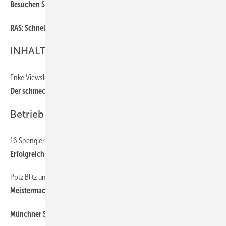
Besuchen Sie uns am BAUMETALL-Messestand!
RAS: Schnelle Durchgängigkeit
INHALT
Enke Viewsletter überzeugt mit gelungenem StilMix
Der schmeckt immer!
Betrieb
16 Spenglermeister jubeln
Erfolgreich in Würzburg
Potz Blitz und Salmiakstein
Meistermacher und Klempnermeister
Münchner Spenglermeister erfolgreich