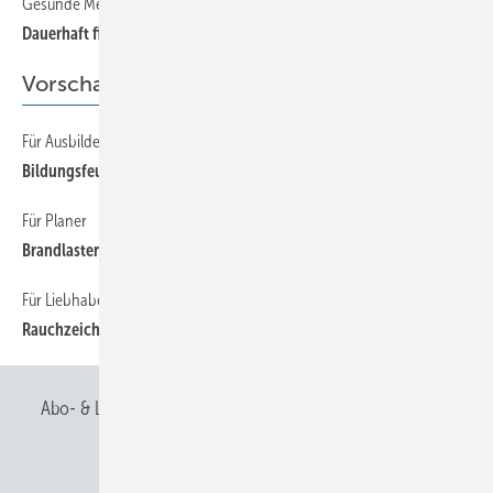
Gesunde Menschen, gesunde Betriebe
54
Dauerhaft fit
Vorschau
Für Ausbilder
64
Bildungsfeuerwerk
Für Planer
64
Brandlasten Teil 2
Für Liebhaber
64
Rauchzeichen
Abo- & Leserservice
AGB
Alle Inhalte chronologisch
Anmelden
Anmeldung & Registrierung