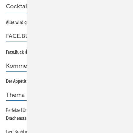
Cocktail
66
Alles wird gut!
FACE.BUCK
65
Face.Buck
Kommentar
Der Appetit kommt beim Essen
Thema
Perfekte Lötnaht dank professioneller Ausstattung
24
Drachenstark
Gert Bröhl greift in die Trickkiste
20