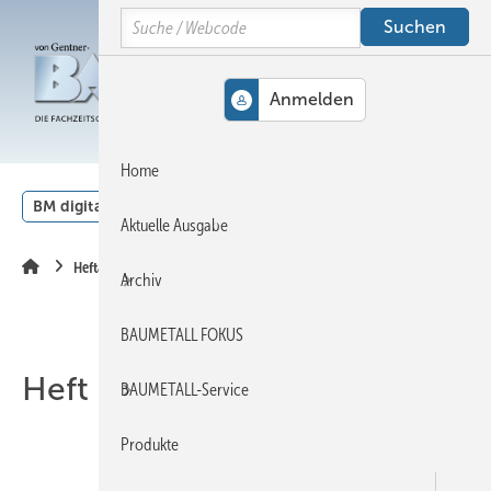
Springe
Springe
Springe
Search
auf
auf
auf
Hauptinhalt
Hauptmenü
SiteSearch
MENÜ
Home
BM digital
Veranstaltungen
Kalender
English
Aktuelle Ausgabe
Heftarchiv
Archiv
BAUMETALL FOKUS
Heft 06-2012
BAUMETALL-Service
Produkte