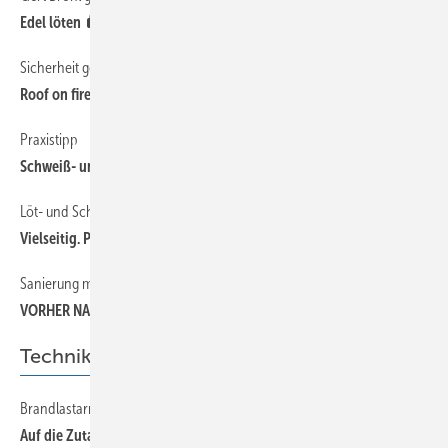
Edel löten
Sicherheit geht vor
32
Roof on fire
Praxistipp
28
Schweiß- und Lötverbindungen bei Titanzink
Löt- und Schweißgeräte aus Frankreich
30
Vielseitig. Praktisch. Sicher.
Sanierung mit KirchenBlei
14
VORHER NACHHER
Technik
Brandlastarme zweischalige Metalldachkonstruktionen
34
Auf die Zutaten kommt es an