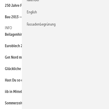
6
250 Jahre Flender-Flux
English
6
Bau 2013 — Materialien, Technologien, Systeme
Fassadenbegrünung
INFO
6
Beilagenhinweis
6
Euroblech 2012
6
Get Nord mit neuem Messekonzept für Klempner
6
Glückliche Preisträger
6
Hast Du so etwas schon gesehen?
6
iib in Mitteldeutschland aktiv
6
Sommerzeit ist Fotozeit