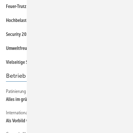
38
Feuer-Trutz 2013 in Nürnberg
50
Hochbelastbarer Langschiebehaft
38
Security 2012 in Essen
38
Umweltfreundliche Feuerlöscher
50
Vielseitige SM-Klemmfaust
Betrieb
Patinierung auf Rezept
60
Alles im grünen Bereich
International erfolgreicher iib-Fachbetrieb
56
Als Vorbild voran