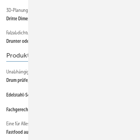
3D-Planung im Klempner­handwerk — Teil 3
46
Dritte Dimension
Falzabdichtung Kritisch betrachtet
40
Drunter oder drüber?
Produkte
Unabhängige Qualitätsnachweise helfen
50
Drum prüfe, wer sich ewig binde!
50
Edelstahl-Schiebehaft für strukturierte Trennlagen
38
Fachgerechte Brandschutzmaßnahmen
Eine für Alles
48
Fastfood aus der Werkstatt