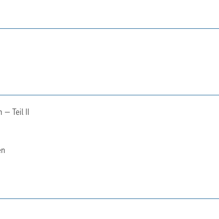
— Teil II
en