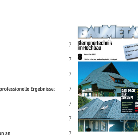
7
7
7
rofessionelle Ergebnisse:
7
7
7
ion an
7