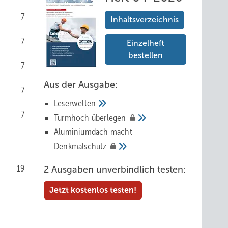
7
Inhaltsverzeichnis
7
Einzelheft
bestellen
7
Aus der Ausgabe:
7
Leserwelten
7
Tur mhoch
überlegen
Aluminiumdach macht
Denkmalschutz
19
2 Ausgaben unverbindlich testen:
Jetzt kostenlos testen!