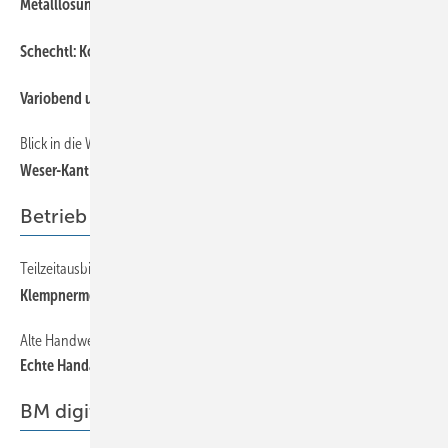
Metalllösunge n von Zambelli
Schechtl: Kon isches Biegen
Variobend un d Slinet
Blick in die Werkstatt
W eser-Kant setzt auf Zukunft
Betrieb
Teilzeitausbildung ab Oktober
Kle mpnermeister werden in Bamberg
Alte Handwerkskunst
Echte Han darbeit
BM digital