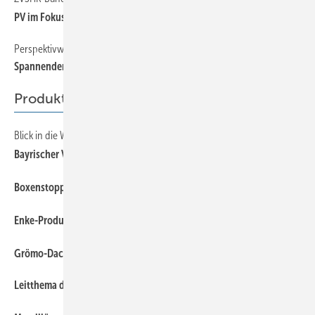
P V im Fok us
Perspektivwechsel
Spanne nder Wettbewerbseinblick
Produkte
Blick in die Werkstatt
Bayrischer Vollblutspengler
B ox enstopp bei Cidan
Enke-Produkte s ind trittstabil, handfest und sturmsicher
Grömo-Dach entwässerung
Le itt hema de r Bau 2025