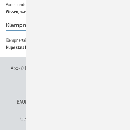
Voneinander lernen
Wi ssen, was geht
Klempnertainment
Klempnertainment
Hupe statt Harfe
Abo- & Leserservice
AGB
Alle Inhalte chronologisch
Anmelden
Anmeldung & Registrierung
BAUMETALL abonnieren
Datenschutz
E-Paper
Gentner Verlag
Gentner Verlag
Impressum