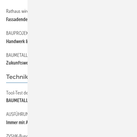
Rathaus wird zum Ort der Stadtgesellschaft
Fassadendesign für eine Decke
BAUPROJEKT REVOLUTIONIERT IMMENSTAAD
Handwerk & Hightec h
BAUMETALL-Fachtagung im XXL-Format
Zuk unftswerkstat t Metallfassade
Technik
Tool-Test der Extraklasse
BAUMETALL-Treff bei Dräco
AUSFÜHRUNGSMÄNGEL VERMEIDEN, TEIL 10
Immer mit Abstand
ZVSHK-Bundesfachgruppe tagt in Karlstadt