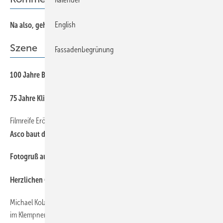
English
Na al so, geht doch...
Szene
Fassadenbegrünung
100 Jahre Buck Handwerks- und Meistertradition
75 Jahre Kling Spenglerei GmbH
Filmreife Eröffnungs feier
Asco baut die Zukunft
Fotogruß aus Volkach
Herzlichen Glückwun sch
Michael K ober schildert Eindrücke von der Deutschen Meisterschaft
im Klempnerhandwerk