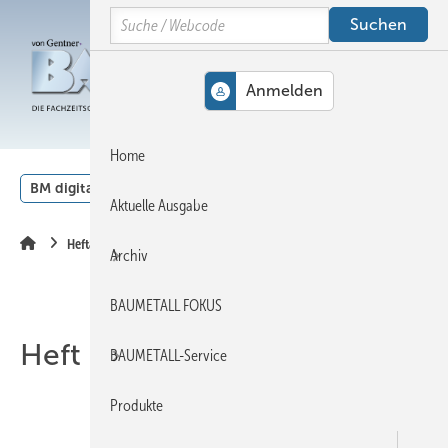
Springe
Springe
Springe
Search
auf
auf
auf
Hauptinhalt
Hauptmenü
SiteSearch
MENÜ
Home
BM digital
Veranstaltungen
Kalender
English
Aktuelle Ausgabe
Heftarchiv
Archiv
BAUMETALL FOKUS
Heft 08-2024
BAUMETALL-Service
Produkte