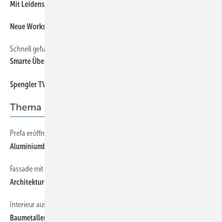
Mit Leidenschaft und Präzision
Neue Wor kshops: Jetzt schnell anmelden!
Schnell gefunden
Sma rte Übergangslösungen im Blick
Spengler TV präsentiert: 8 vom Dach
Thema
Prefa eröffnet Firmensitz in Törökbálint, Ungarn
Aluminiumbulle
Fassade mit System
Architektur trifft Nachhaltigkeit
Interieur aus Spenglerhand
Baumetaller sind Wanddesigner