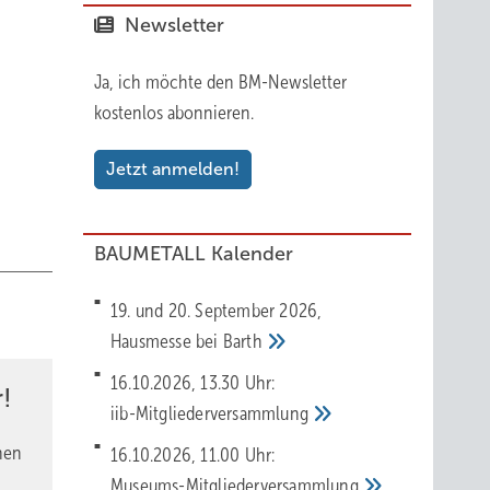
Newsletter
Ja, ich möchte den BM-Newsletter
 den
kostenlos abonnieren.
den und
en Teil
Jetzt anmelden!
en
BAUMETALL Kalender
n
19. und 20. September 2026,
Hausmesse bei
Barth
h –
16.10.2026, 13.30 Uhr:
!
 ein
iib-Mitgliederversammlung
nen
16.10.2026, 11.00 Uhr:
äumen –
Museums-Mitgliederversammlung