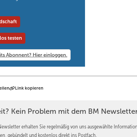
dschaft
ld fortgesetzt, wo das Echo seine physische Form gewinnt. Tief in
ellung – in Anwesenheit Seiner Königlichen Hoheit Markgraf von Ba
los testen
l führte persönlich durch die Installationen und eröffnete auch dies
umliche Empfinden und die Möglichkeiten von Verantwortung.
 ColourTex Gold Mirror, schwimmt beinahe schwerelos in einem klein
e und spiegelt die Form des Kubus im stillen See wider. Trotz seiner
Natur ein und reflektiert das wechselnde Licht der Jahreszeiten – ei
eilen
Link kopieren
eibe von 5 m Durchmesser liegt im Wasser, auf ihr ein Boot, das sic
eit? Kein Problem mit dem BM Newsletter
 in der spiegelnden Fläche reflektiert. Es entsteht ein See im See,
ewsletter erhalten Sie regelmäßig von uns ausgewählte Informatio
stiller, transparenter Körper steht der Spiegelwürfel zwischen den B
en, gebündelt und kostenlos direkt ins Postfach.