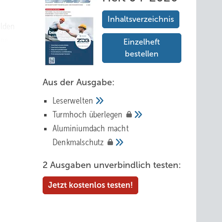
Inhaltsverzeichnis
ilden
ige
Einzelheft
bestellen
on der
Aus der Ausgabe:
t. Es
Leserwelten
em
Tur mhoch
überlegen
Aluminiumdach macht
Denkmalschutz
ierten
2 Ausgaben unverbindlich testen:
n Egel
n von
Jetzt kostenlos testen!
rk