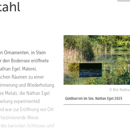
ah l
n Ornamenten, in Stein
r den Bodensee eröffnete
than Egel. Malerei,
rischen Räumen zu einer
rinnerung und Wiederholung.
Bild: Matthi
ex Metals, die Nathan Egel
Goldbarren im See, Nathan Egel 2025
eitung experimentell
nd war zur Eröffnung vor Ort
 faszinierende Weise
 des barocken Schlosses und