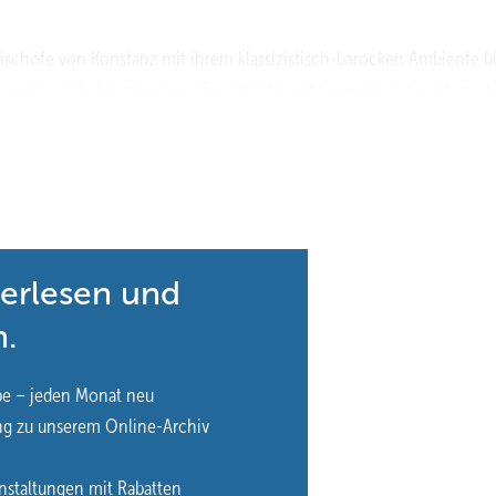
bischöfe von Konstanz mit ihrem klassizistisch-barocken Ambiente b
poniert im Dialog zwischen Geschichte und Gegenwart. Großformat
Motiv einer Waldlandschaft, hängen an eigens für die Ausstellung
Spiegelbildern“ und skulpturalen Formen aus Edelstahl – teils
lt von farbigem Licht und Klängen aus Erinnerungen. Die Deformati
em Gemälde, das sich bei jeder Bewegung des Betrachtenden neu mal
Mischung aus Quecksilber und Display-Störung verbindet sich zu ein
terlesen und
m Edelstahl schafft eine immer neue Choreografie: Die hochglanzpol
n.
e Besucher, Skulpturen und Gemälde – selbst der klassizistische
piel aus Oberfläche und Wiederholung von Wachsskulpturen von Natha
be – jeden Monat neu
n aus dem markgräflich-badischen Wald – sowie Holzscheitkerze
ng zu unserem Online-Archiv
oberflächen „Ein Waldes Echo“ zu einem vielstimmigen Gesamtkunstwe
nstaltungen mit Rabatten