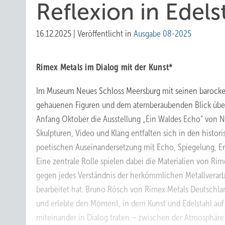
Reflexion in Edelst
16.12.2025
|
Veröffentlicht in
Ausgabe 08-2025
Rimex Metals im Dialog mit der Kunst*
Im Museum Neues Schloss Meersburg mit seinen barocke
gehauenen Figuren und dem atemberaubenden Blick übe
Anfang Oktober die Ausstellung „Ein Waldes Echo“ von Na
Skulpturen, Video und Klang entfalten sich in den histo
poetischen Auseinandersetzung mit Echo, Spiegelung, E
Eine zentrale Rolle spielen dabei die Materialien von Rim
gegen jedes Verständnis der herkömmlichen Metallverarb
bearbeitet hat. Bruno Rösch von Rimex Metals Deutschla
und erlebte den Moment, in dem Kunst und Edelstahl auf
miteinander in Dialog traten – zwischen der Atmosphäre