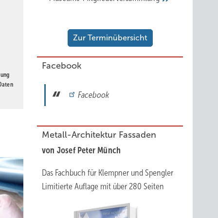
rt
ht die
Zur Terminübersicht
r den
nen.
Facebook
gung
 Daten
Facebook
Metall-Architektur Fassaden
von Josef Peter Münch
 und
Das Fachbuch für Klempner und Spengler
eit und
Limitierte Auflage mit über 280 Seiten
 im Raum