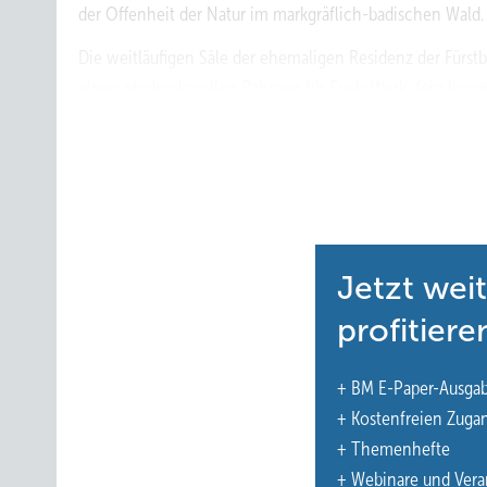
der Offenheit der Natur im markgräflich-badischen Wald.
Die weitläufigen Säle der ehemaligen Residenz der Fürst
einen eindrucksvollen Rahmen für Egels Werk, fein kom
Siebdruckmalereien auf Leinwand, alle mit dem gleichen 
gezimmerten Wänden. Sie stehen im direkten Dialog mit „
geschwungen und stets in spiegelnder Reflexion, umspie
Spiegeloberflächen in verschiedenen Farben gleicht ein
scheint, als würde das Metall beginnen zu leben – eine 
surrealen Sog.
Jetzt wei
Das Wechselspiel aus Leinwand, Skulptur und spiegelnde
profitiere
und farbveredelten Bleche brechen das Licht, spiegeln di
Schlossraum wird Teil der Kunst. Ergänzt wird dieses S
+ BM E-Paper-Ausga
und Larissa Blau – Baumstamm-Übersetzungen, entnomme
+ Kostenfreien Zuga
Sandra Müller und Larissa Blau, deren detaillierte Holz
+ Themenhefte
ergänzen.
+ Webinare und Vera