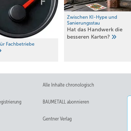
Zwischen KI-Hype und
Sanierungsstau
Hat das Handwerk die
besseren
Karten?
für Fachbetriebe
Alle Inhalte chronologisch
Bild: Rimex Metals
ichtwirkung sind verschiebbar
gistrierung
BAUMETALL abonnieren
Gentner Verlag