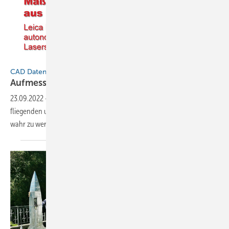
BAUMETALL
CAD Daten per Drohne erfassen
Aufmessen aus der
Luft
23.09.2022
-
Der Traum vom Fliegen oder besser gesagt vom
fliegenden und dabei selbst messenden Zollstock scheint endlich
wahr zu
werden…