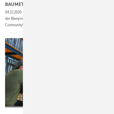
BAUMETALL-Treff next: Seid ihr auch
dabei?
04.12.2020
-
Wir, eine Gruppe junger dynamischer Engagierter aus
der Klempnerbranche, suchen dich zur Verstärkung unserer
Community!
Bild: BAUMETALL