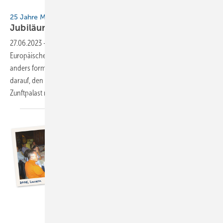
lookatbuck
25 Jahre Museum
Jubiläum in
Karlstadt
27.06.2023
-
Auf den Tag genau vor 25 Jahren wurde das
Europäische Klempner- und Kupferschmiede-Museum eröffnet. Oder
anders formuliert: Seit 25 Jahren ist die Klempnerbranche stolz
darauf, den „schönsten Beruf der Welt“ in einem derart futuristischen
Zunftpalast repräsentieren zu
können.