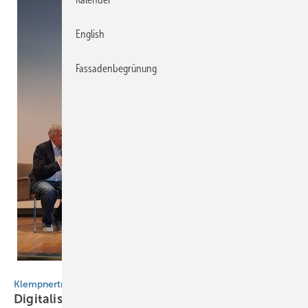
English
Fassadenbegrünung
Klaus Walter
Klempnertreff 2026
Digitalisierung im
Klempnerhandwerk