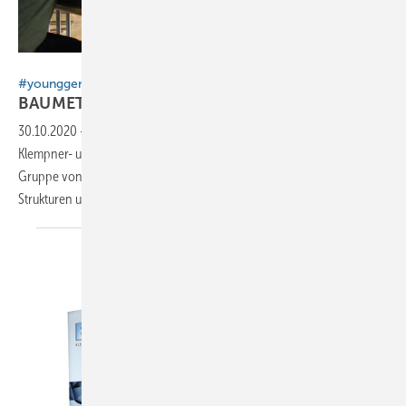
BAUMETALL
#younggeneration
BAUMETALL-Treff
next
30.10.2020
-
#younggeneration- Revolution im Europäischen
Klempner- und Kupferschmiede Museum in Karlstadt? Geheime junge
Gruppe von Metallbegeisterten trifft sich um etablierte BAUMETALL-
Strukturen
umzustoßen.