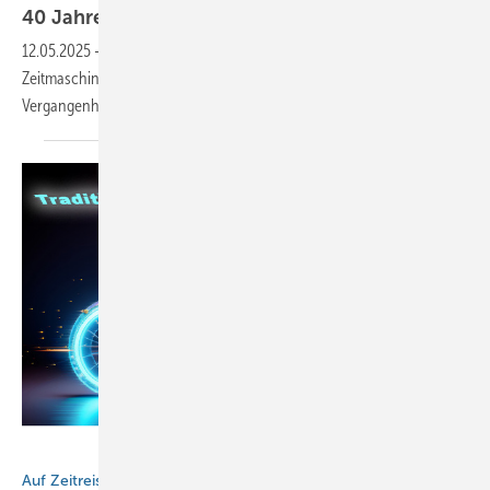
40 Jahre
BAUMETALL
12.05.2025
-
BAUMETALL-Chefredakteur Andreas Buck startet die
Zeitmaschine und begibt sich auf eine spannende Reise in die
Vergangenheit und in die Zukunft des
Dachhandwerks.
BAUMETALL / Photoshop AI
Auf Zeitreise