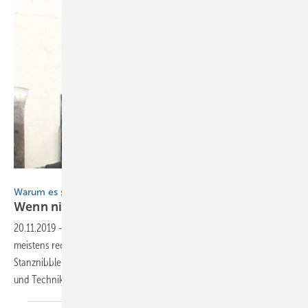
Laura Kornhaaß
Warum es sich lohnt, altes Fachwissen zu erhalten
Wenn nicht wir, wer
dann?
20.11.2019
-
Wenn heutzutage Klempner aufeinandertreffen, geht es
meistens recht schnell um moderne Gadgets und Knowhow: vom
Stanznibbler bis zum 3D-Druck. Was heißt das für traditionelles Wissen
und Techniken? Laura Kornhaaß macht sich
Gedanken...