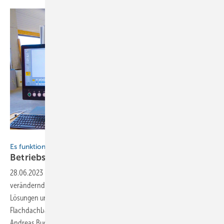
Bild: TR Flachdachbau GmbH
Es funktioniert nicht über Nacht
Betriebsentwicklung am Puls der
Zeit
28.06.2023
-
Innovative Handwerksbetriebe reagieren auf sich
verändernde Kundenwünsche und setzen dabei zeitgemäße
Lösungen und Technologien ein. Der Blick in den Fachbetrieb TR
Flachdachbau GmbH ist entsprechend aufschlussreich Von
Andreas
Buck