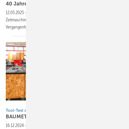
40 Jahre
BAUMETALL
12.05.2025
-
BAUMETALL-Chefredakteur Andreas Buck startet die
Zeitmaschine und begibt sich auf eine spannende Reise in die
Vergangenheit und in die Zukunft des
Dachhandwerks.
Bild: BAUMETALL
Tool-Test der Extraklasse
BAUMETALL-Treff bei
Dräco
16.12.2024
-
Ein besonderes Highlight im BAUMETALL-Veranstaltungs­