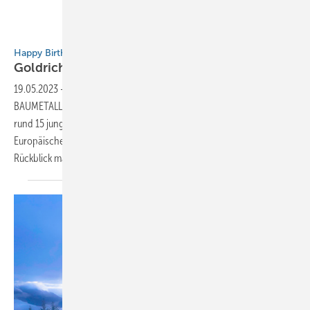
Bilder: BAUMETALL
Happy Birthday!
Goldrichtige
­Entscheidung
19.05.2023
-
20 Jahre BAUMETALL-Treff Auf Einladung des
BAUMETALL-Gründers Manfred Haselbach † tagten im März 2003
rund 15 junge und selbstständige Klempnermeister erstmals im
Europäischen Klempner- und Kupferschmiede-Museum. Dieser
Rückblick macht Lust auf Zukunft Von Andreas
Buck