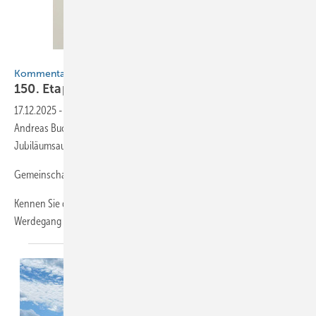
BAUMETALL
Kommentar
150. Etappe: Die Reise geht
weiter
17.12.2025
-
Keine Zukunft ohne Herkunft: Seit 18,5 Jahren führt
Andreas Buck die Redaktion der BAUMETALL. In „seiner“ 150.
Jubiläumsausgabe skizziert er Visionen für die Branche von morgen.
Gemeinschaft und Zukunft
Kennen Sie das? Beim Zurückschauen auf Ihren beruflichen
Werdegang entdecken Sie
erstaunliche...