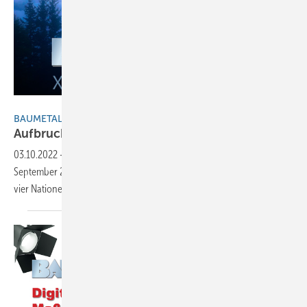
BAUMETALL
BAUMETALL XXL-Zukunftstage
Aufbruchsstimmung in
Sterzing
03.10.2022
-
Bei der Auftaktveranstaltung der XXL-Zukunftstage am 30.
September 2022 machten sich 33 Klempnerinnen und Spengler aus
vier Nationen Gedanken um die Zukunft der
Branche…