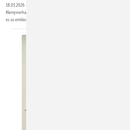
18.03.2026
-
Von der „Sonntags-Falle“ zur Punktwolke: Wie das
Klempnerhandwerk digitale Systeme nutzt und welche Möglichkeiten
es zu entdecken
gilt