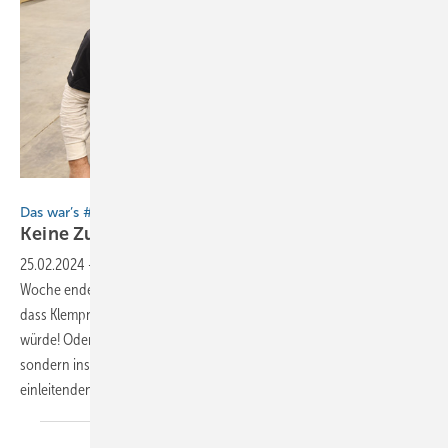
BAUMETALL
Das war’s # 010
Keine Zukunft ohne
Herkunft
25.02.2024
-
Was für ein Kontrastprogramm! Die zurückliegende
Woche endete mit einer Reise, die mir wieder einmal vor Augen führte,
dass Klempnertechnik ohne ihre Vergangenheit nicht funktionieren
würde! Oder anders ausgedrückt: Wäre ich nicht im Jahr 2024
sondern ins Jahr 1974 gereist, hätte ich vermutlich dieselben
einleitenden Worte niedergeschrieben. Aber der Reihe
nach…