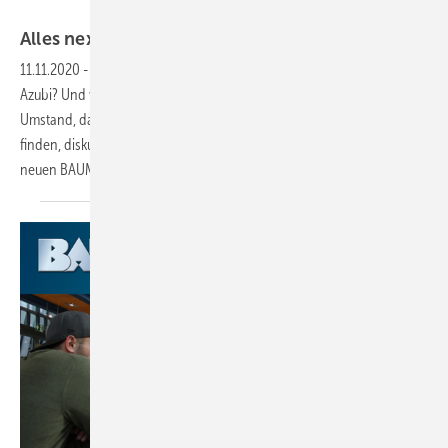
Bild: Getty Images/iStockphoto
Alles next und vieles live!
11.11.2020
-
Next BAUMETALL-Treff Na, wie macht sich Ihr neuer
Azubi? Und wie findet Sie Ihr Azubi als Chef? Darüber und über den
Umstand, dass es überhaupt sehr schwer ist, Auszubildende zu
finden, diskutierten 15 junge Kolleginnen und Kollegen im Rahmen des
neuen ­BAUMETALL-Treffs next, der zum ersten Mal
im...