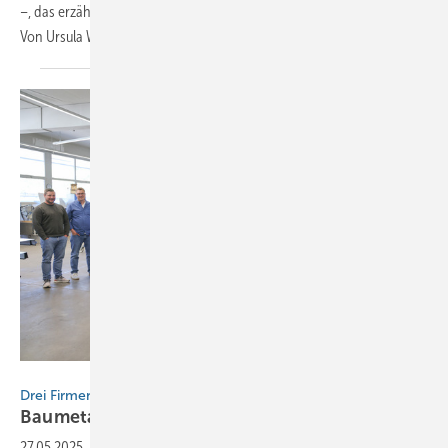
–, das erzählt Hanna Schaaf
Von Ursula
Wirtz
BAUMETALL
Drei Firmen. Zwei Tage. Eine coole Community.
Baumetaller in der Schweiz
27.05.2025
-
Im Mai 2025 war der BAUMETALL-Treff zusammen mit