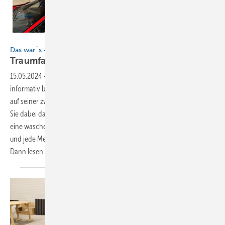
BAUMETALL
Das war´s #12
Traumfabrik und PS-Träume
15.05.2024
-
Es kommt selten vor, dass die BAUMETALL-Woche derart
informativ beginnt. Begleiten Sie Chefredakteur Andreas Buck
auf seiner zweitägigen Rundfahrt durch die Schweiz und entdecken
Sie dabei das Spenglerparadies Lotzwil oder werfen Sie einen Blick in
eine waschechte Wohlfühlwerkstatt. Aber auch knallrote Rennautos
und jede Menge Blechmotionen waren mit im Spiel. Neugierig?
Dann lesen Sie
hier...