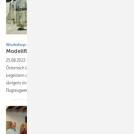
Reinbold
Workshop-Leiter baut Meisterflieger
Modellflugzeuge aus Titanzink
bauen
25.08.2022
-
Mit Überschall in die Azubiwerbung: Spenglermeister aus
Österreich bauen beeindruckende Flugzeugmodelle aus Titanzink und
begeistern den Nachwuchs sowie alte Hasen. Anfang Oktober 2022
übrigens im Süden Deutschlands – stilecht im Hangar einer
Flugzeugwerft