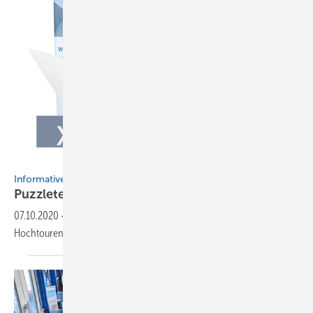
BAUMETALL / Getty Images
Informatives Messeschiff
Puzzleteile fügen
sich
07.10.2020
-
Die Vorbereitung für das XXL Messeschiff laufen auf
Hochtouren.