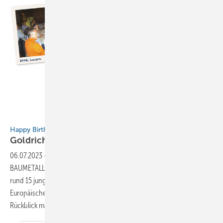
Happy Birthday!
Goldrichtige
­Entscheidung
06.07.2023
-
20 Jahre BAUMETALL-Treff Auf Einladung des
BAUMETALL-Gründers Manfred Haselbach † tagten im März 2003
rund 15 junge und selbstständige Klempnermeister erstmals im
Europäischen Klempner- und Kupferschmiede-Museum. Dieser
Rückblick macht Lust auf Zukunft Von Andreas
Buck