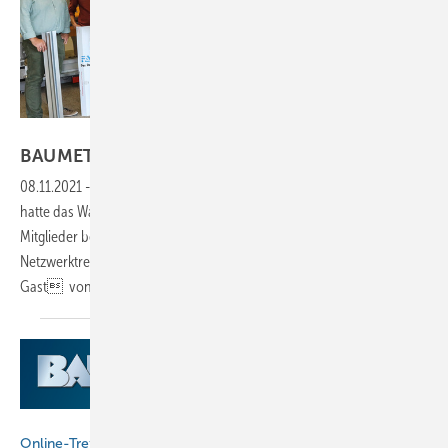
Bild: BAUMETALL
BAUMETALL-Treff zu Gast in der
Schweiz
08.11.2021
-
Fachveranstaltung mit Vielseitigen Beiträgen Endlich
hatte das Warten ein Ende. Im Oktober dieses Jahres waren die
Mitglieder beider BAUMETALL-Treffs zum langersehnten
Netzwerktreffen bei der Thalmann Maschinenbau AG in Frauenfeld zu
Gast  von Laura
Kornhaass
BAUMETALL
Online-Treffen geplant!