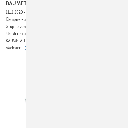
BAUMETALL-Treff
next
11.11.2020
-
#younggeneration – Revolution im Europäischen
Klempner- und Kupferschmiede-Museum in Karlstadt? Geheime junge
Gruppe von Metallbegeisterten trifft sich, um etablierte BAUMETALL-
Strukturen umzustoßen. Wer eine Meuterei durch den neuen
BAUMETALL-Treff next erwartet hat, sollte dringend beim
nächsten...