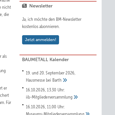
räzise
Newsletter
e nicht
e, die
Ja, ich möchte den BM-Newsletter
kostenlos abonnieren.
Jetzt anmelden!
 als
BAUMETALL Kalender
h
rung
19. und 20. September 2026,
Hausmesse bei
Barth
rt er
16.10.2026, 13.30 Uhr:
ichert
iib-Mitgliederversammlung
am. Für
16.10.2026, 11.00 Uhr:
Museums-Mitgliederversammlung