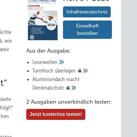
Inhaltsverzeichnis
Einzelheft
lichte
bestellen
eb, wie
assiv
Aus der Ausgabe:
Leserwelten
Tur mhoch
überlegen
Aluminiumdach macht
t“
Denkmalschutz
sierte
2 Ausgaben unverbindlich testen:
folgt?“
Jetzt kostenlos testen!
schen