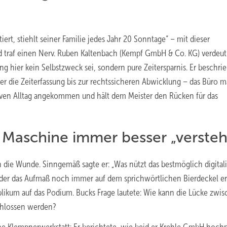
ert, stiehlt seiner Familie jedes Jahr 20 Sonntage“ – mit dieser
 traf einen Nerv. Ruben Kaltenbach (Kempf GmbH & Co. KG) verdeut
rung hier kein Selbstzweck sei, sondern pure Zeitersparnis. Er beschri
ber die Zeiterfassung bis zur rechtssicheren Abwicklung – das Büro m
rativen Alltag angekommen und hält dem Meister den Rücken für das
e Maschine immer besser „versteh
die Wunde. Sinngemäß sagte er: „Was nützt das bestmöglich digitali
der das Aufmaß noch immer auf dem sprichwörtlichen Bierdeckel er
ikum auf das Podium. Bucks Frage lautete: Wie kann die Lücke zwi
chlossen werden?