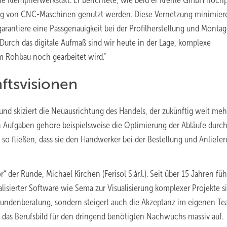
ne Klempnerwerkstatt: Er berichtete, wie beid er Krehle GmbH hochp
ng von CNC-Maschinen genutzt werden. Diese Vernetzung minimier
rantiere eine Passgenauigkeit bei der Profilherstellung und Montag
„Durch das digitale Aufmaß sind wir heute in der Lage, komplexe
am Rohbau noch gearbeitet wird.“
nftsvisionen
und skiziert die Neuausrichtung des Handels, der zukünftig weit mehr
n Aufgaben gehöre beispielsweise die Optimierung der Abläufe durc
l so fließen, dass sie den Handwerker bei der Bestellung und Anliefe
“ der Runde, Michael Kirchen (Ferisol S.àr.l.). Seit über 15 Jahren füh
alisierter Software wie Sema zur Visualisierung komplexer Projekte s
 Kundenberatung, sondern steigert auch die Akzeptanz im eigenen Te
et das Berufsbild für den dringend benötigten Nachwuchs massiv auf.