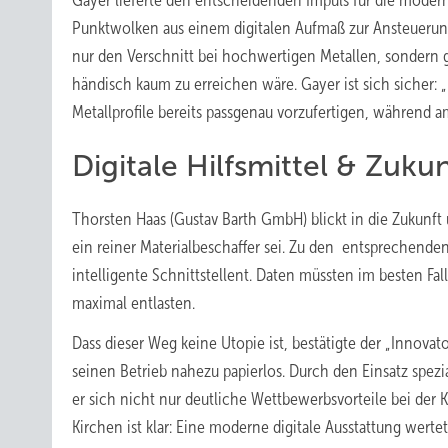
Gayer lieferte den entscheidenden Impuls für die moder
Punktwolken aus einem digitalen Aufmaß zur Ansteueru
nur den Verschnitt bei hochwertigen Metallen, sondern ga
händisch kaum zu erreichen wäre. Gayer ist sich sicher: 
Metallprofile bereits passgenau vorzufertigen, während 
Digitale Hilfsmittel & Zuku
Thorsten Haas (Gustav Barth GmbH) blickt in die Zukunft 
ein reiner Materialbeschaffer sei. Zu den entsprechende
intelligente Schnittstellent. Daten müssten im besten Fal
maximal entlasten.
Dass dieser Weg keine Utopie ist, bestätigte der „Innovator
seinen Betrieb nahezu papierlos. Durch den Einsatz spezi
er sich nicht nur deutliche Wettbewerbsvorteile bei der
Kirchen ist klar: Eine moderne digitale Ausstattung wert