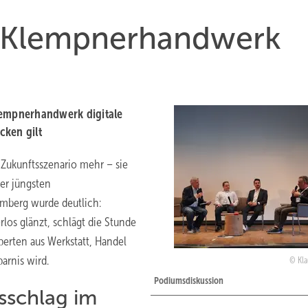
im Klempnerhandwerk
lempnerhandwerk digitale
cken gilt
s Zukunftsszenario mehr – sie
der jüngsten
mberg wurde deutlich:
rlos glänzt, schlägt die Stunde
perten aus Werkstatt, Handel
arnis wird.
Kla
Podiumsdiskussion
sschlag im