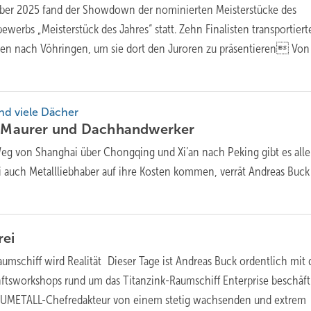
er 2025 fand der Showdown der nominierten Meisterstücke des
erbs „Meisterstück des Jahres“ statt. Zehn Finalisten transportiert
iten nach Vöhringen, um sie dort den Juroren zu präsentieren Von
nd viele Dächer
ür Maurer und
Dachhandwerker
eg von Shanghai über Chongqing und Xi’an nach Peking gibt es all
 auch Metallliebhaber auf ihre Kosten kommen, verrät Andreas Buck
ei
umschiff wird Realität Dieser Tage ist Andreas Buck ordentlich mit 
ftsworkshops rund um das Titanzink-Raumschiff Enterprise beschäfti
BAUMETALL-Chefredakteur von einem stetig wachsenden und extrem