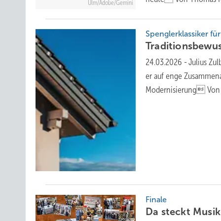
Ulm/Adobe/Gemini
Spenglerklassiker fü
Traditionsbewus
24.03.2026
-
Julius Zu
er auf enge Zusammena
Modernisierung Von
Finale
Da s teckt Musi