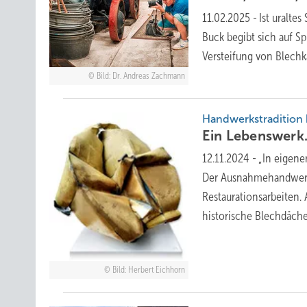
11.02.2025
-
Ist uralt
Buck begibt sich auf Sp
Versteifung von Blech
Bild: Dr. Andreas Zachmann
Handwerkstra dition 
Ein Lebenswerk.
12.11.2024
-
„In eigene
Der Ausnahmehandwerker
Restaurationsarbeiten.
historische Blechdäc
Bild: Herbert Eichhorn