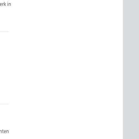
erk in
r
enten