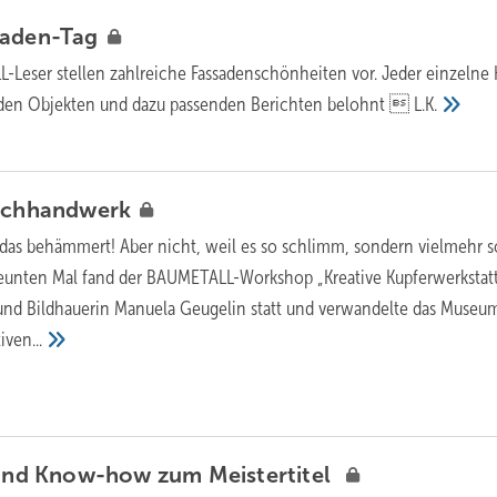
saden-Tag
Leser stellen zahlreiche Fassadenschönheiten vor. Jeder einzelne 
nden Objekten und dazu passenden Berichten belohnt 
L.K.
chhandwerk
as behämmert! Aber nicht, weil es so schlimm, sondern vielmehr s
eunten Mal fand der BAU­METALL-Workshop „Kreative Kupferwerkstatt
n und Bildhauerin Manuela Geugelin statt und verwandelte das ­Museu
iven...
 und Know-how zum Meistertitel