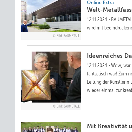
Online Extra
Welt-Metallfas
12.11.2024
-
BAUMETALL-
wird mit beeindrucke
Bild: BAUMETALL
Ideenreiches
Da
12.11.2024
-
Wow, war d
fantastisch war! Zum n
Leitung der Künst­leri
wieder einmal zur
kreat
Bild: BAUMETALL
Mit Kreativität