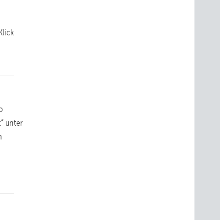
Klick
o
“ unter
m