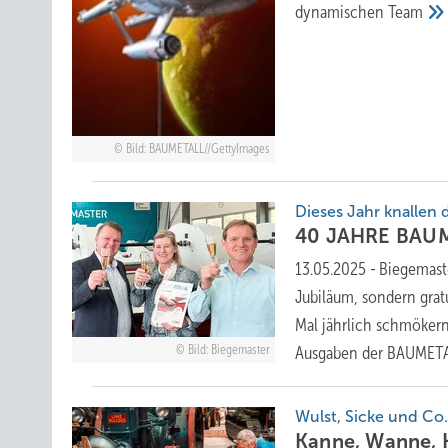
dynamischen
Team
Bild: BAUMETALL//GettyImages
Dies es Jahr kn allen
40 JAHRE
BAU
13.05.2025
-
Biegemaste
Jubiläum, sondern grat
Mal jährlich schmöker
Bild: Biegemaster
Ausgaben der BAUMET
Wulst, Sicke und Co
Kanne, Wan ne,