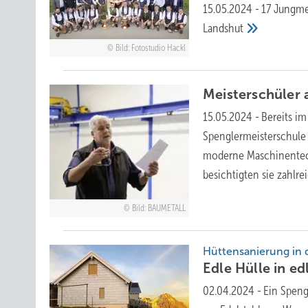
15.05.2024
-
17 Jungme
Landshut
Bild: Fotostudio Hackl
Meisterschüler 
15.05.2024
-
Bereits im
Spenglermeisterschule
moderne Maschinentec
besichtigten sie zahlr
Bild: BAUMETALL
Hüttensanierung in 
Ed le Hülle in e
02.04.2024
-
Ein Speng