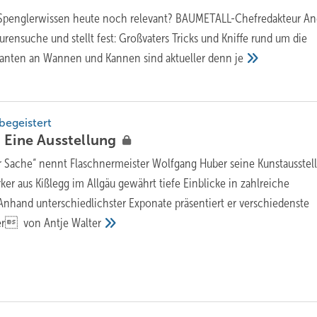
es Spenglerwissen heute noch relevant? BAUMETALL-Chefredakteur An
urensuche und stellt fest: Großvaters Tricks und Kniffe rund um die
kanten an Wannen und Kannen sind aktueller denn
je
begeistert
 Ei ne
Ausstellung
r Sache“ nennt Flaschner­meister Wolfgang Huber seine Kunstausstel
 aus Kißlegg im Allgäu gewährt tiefe Einblicke in zahlreiche
 Anhand unterschiedlichster Exponate präsentiert er verschiedenste
her von Antje
Walter