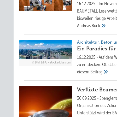
16.12.2025
-
Im Novemb
BAUMETALL-Leserwettbew
bisweilen riesige Arbe
Andreas
Buck
Architektur, Beton u
Ein P aradies f
16.12.2025
-
Auf dem W
Bild: Lili.Q - stock.adobe.com
zu entdecken. Ob dabei
diesem
Beitrag
Verfli xte
Beamer
30.09.2025
-
Spenglerra
Organisation des Zukun
Unterstützt wird der 