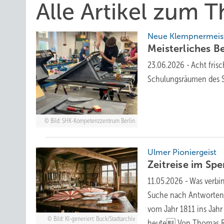
Alle Artikel zum 
Neue Klempnermeist
Me isterliches
Be
23.06.2026
-
Acht fris
Schulungsräumen des
Bild: SHK-Kompetenzzentrum Berlin
Ulmer Pioniergeist
Zeitreise im
Spe
11.05.2026
-
Was verbi
Suche nach Antworten 
vom Jahr 1811 ins Jah
Bild: KI-generiert: Buck/Stadtarchiv
heute Von Thomas