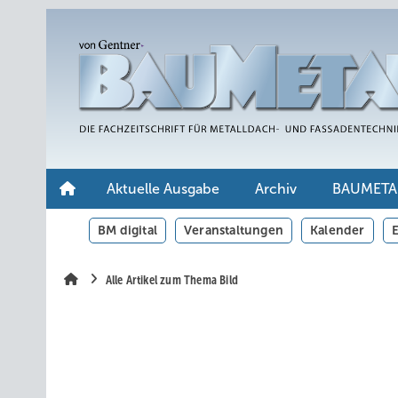
Springe
Springe
Springe
auf
auf
auf
Hauptinhalt
Hauptmenü
SiteSearch
Aktuelle Ausgabe
Archiv
BAUMETA
BM digital
Veranstaltungen
Kalender
E
Alle Artikel zum Thema Bild