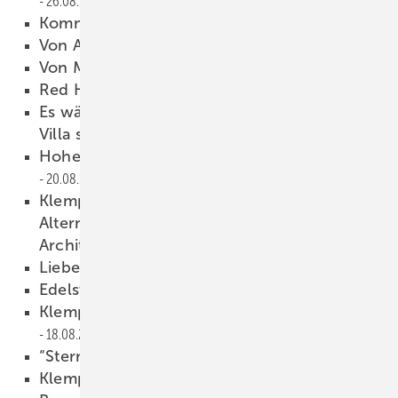
26.08.2009
Kommentar
26.08.2009
Von Affen und Talenten
25.08.2009
Von Meistern und Gesellen
24.08.2009
Red Hot Schereninfo
24.08.2009
Es wächst - Fertigstellung der Libeskind-
Villa steht bevor
21.08.2009
Hohes Handwerk mit Seil und Karabiner
20.08.2009
Klempnertechnik für das Flachdach –
Alternative Konstruktionen erfüllen
Architektenwünsche
19.08.2009
Liebe Leserin, lieber Leser,
19.08.2009
Edelstahl Spezial
18.08.2009
Klempnertechnik für das Flachdach
18.08.2009
“Sterne des Handwerks“
08.08.2009
Klempnermeisterstück des Jahres! -