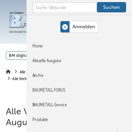
Springe
Springe
Springe
Search
auf
auf
auf
Hauptinhalt
Hauptmenü
SiteSearch
MENÜ
Home
BM digital
Veranstaltungen
Kalender
English
Aktuelle Ausgabe
Alle Inhalte chronologisch
Archiv
Alle Veröffentlichungen im August 2009
BAUMETALL FOKUS
BAUMETALL-Service
Alle Veröffentlichungen im
Produkte
August 2009