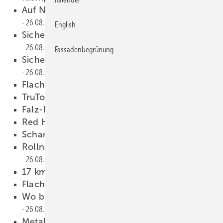
Auf Nummer Sicher mit Drainagerinnen
26.08.2009
English
Sicherheitsgeländer für flache Dächer
26.08.2009
Fassadenbegrünung
Sicherer Staudamm gegen Reparaturstau
26.08.2009
Flachdachsandwich
26.08.2009
TruTool S130
26.08.2009
Falz-Blechschere AK3514-2
26.08.2009
Red Hot Lesercheck
26.08.2009
Scharfe Schnitte
26.08.2009
Rollnahtgeschweißte Flachdächer
26.08.2009
17 km bis zum Ziel
26.08.2009
Flachdach oder flach geneigt
26.08.2009
Wo bitte geht´s zum Kupferdach?
26.08.2009
Metall und Folie
26.08.2009