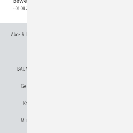
Bewerbungsphase abgeschlossen
01.08.2009
Abo- & Leserservice
AGB
Alle Inhalte chronologisch
Anmelden
Anmeldung & Registrierung
BAUMETALL abonnieren
Datenschutz
E-Paper
Gentner Verlag
Gentner Verlag
Impressum
Karriere bei Gentner
Team
Mediaservice
Mitgliedschaften und Engagement
Newsletter