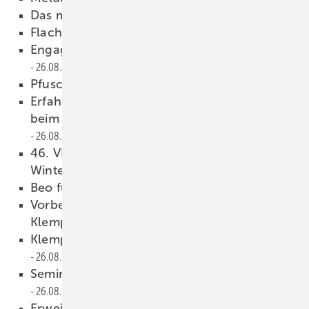
Das muss kesseln
26.08.2009
Flachdachabdeckungen
26.08.2009
Engagement, Emotionen, Entertainment
26.08.2009
Pfusch am Bau
26.08.2009
Erfahrungsaustausch und Fachgespräche
beim Verbandstag Augsburg 2009
26.08.2009
46. VDSS*-Generalversammlung in
Winterthur
26.08.2009
Beo für Robert-Mayer-Schule
26.08.2009
Vorbereitungskurs zur
Klempnermeisterprüfung
26.08.2009
Klempner in der Denkmalpflege
26.08.2009
Seminare und Termine bei KME Germany
26.08.2009
Erweiterte Vertriebsaktivitäten der Calder