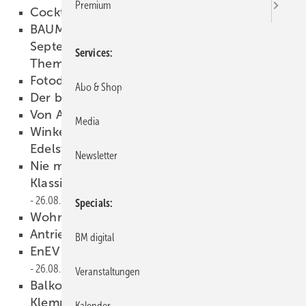
Premium
Cocktail
26.08.2009
BAUMETALL 6/2009 erscheint am 23.
September,unter anderem mit folgenden
Services
Themen:
26.08.2009
Fotodokumentation
26.08.2009
Abo & Shop
Der bessere Chef
26.08.2009
Von Affen und Talenten
26.08.2009
Media
Winkelfalztechnik für rollnahtgeschweißte
Edelstahldächer
26.08.2009
Newsletter
Nie mehr streichen, nie mehr ausbessern —
Klassische Aluminiumfassaden in Holzoptik
26.08.2009
Specials
Wohnhaus in edlem Kleid
26.08.2009
Antrieb und Verbindung
26.08.2009
BM digital
EnEV 2009 - einfach und kompakt!
26.08.2009
Veranstaltungen
Balkon- und Terrassen-Nutzbeläge aus
Klempnerhand
26.08.2009
Kalender