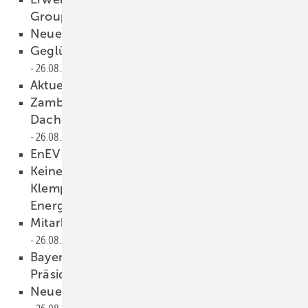
Group
26.08.2009
Neues Design für VM Zinc
26.08.2009
Geglückte Klempnerarbeit gesucht
26.08.2009
Aktuelles vom ZVSHK
26.08.2009
Zambelli kauft italienischen
Dachentwässerungsproduzenten
26.08.2009
EnEV 2009
26.08.2009
Keine Angst vor der EnEV 2009 —
Klempnergedanken zur
Energieeinsparverordnung
26.08.2009
Mitarbeiterwechsel bei Nedzink
26.08.2009
Bayerischer Verdienstorden für ZVSHK-
Präsident Werner Obermeier
26.08.2009
Neues Produktmanagement für Falzonal