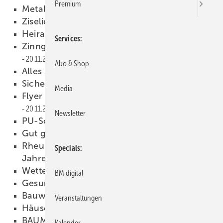
Premium
Metalldrücken
22.11.2017
Ziselieren
22.11.2017
Heiratsantrag vor der Werkstatt
20.11.2017
Services
Zinngießen für den guten Zweck
20.11.2017
Abo & Shop
Alles sauber!
20.11.2017
Sicher ist sicher ist trocken!
20.11.2017
Media
Flyer und Broschüren effektiv gestalten
20.11.2017
Newsletter
PU-Schaum richtig verarbeiten
20.11.2017
Gut geplant ist halb gewonnen
20.11.2017
Rheumadecken und Heizgürtel für die kalte
Specials
Jahreszeit
20.11.2017
Wetterschutzkleidung mit Logo
20.11.2017
BM digital
Gesund stehen und gehen
20.11.2017
Bauwerke richtig abdichten
20.11.2017
Veranstaltungen
Häuser des Jahres 2017
20.11.2017
BAUMETALL 2.0
20.11.2017
Kalender