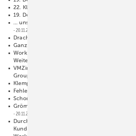
22. Klempnertreff in Titisee
20.11.2017
19. Deutscher Klempnertag
20.11.2017
… unser täglich Blech gib uns heute!
20.11.2017
Drachenstark
20.11.2017
Ganz groß in jedem Detail …
20.11.2017
Workshops zukünftig mit
Weiterbildungspunkten?
20.11.2017
VMZinc wird Teil der Fedrus International
Group
20.11.2017
Klempnerlied sucht Melodie!
20.11.2017
Fehlerteufel
20.11.2017
Schon gesehen?
20.11.2017
Grömo verstärkt seinAußendienst-Team
20.11.2017
Durch neue Vertriebsorganisation näher am
Kunden
20.11.2017