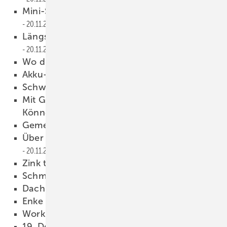
Mini-Schraubwerkstatt zum Advent
20.11.2017
Längs- und Querteilanlagen von Profiline
20.11.2017
Wo die Liebe hinfällt
20.11.2017
Akku-Profilnibbler testen!
20.11.2017
Schwingen aus Titanzink
20.11.2017
Mit Gottes Segen und handwerklichem
Können
20.11.2017
Gemeindehaus im Spitzenkleid
20.11.2017
Über den Dächern von Hamburg
20.11.2017
Zink trifft Fachwerk
20.11.2017
Schmuckstück Marke Eigenbau
20.11.2017
Dach + Holz in Köln
20.11.2017
Enke Impuls-Camp
20.11.2017
Workshopreihe im Museum
20.11.2017
19. Deutscher Klempnertag
20.11.2017