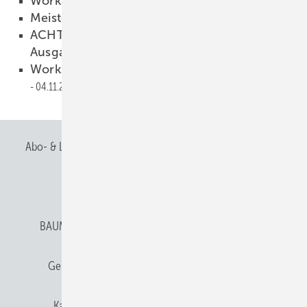
Workshopfieber
20.11.2017
Meisterstück des Jahres
06.11.2017
ACHTUNG Fehlerteufel in BAUMETALL-
Ausgabe 6/17
06.11.2017
Workshop 10 findet am 16.11.2017 statt!
04.11.2017
Abo- & Leserservice
AGB
Alle Inhalte chronologisch
Anmelden
Anmeldung & Registrierung
BAUMETALL abonnieren
Datenschutz
E-Paper
Gentner Verlag
Gentner Verlag
Impressum
Karriere bei Gentner
Team
Mediaservice