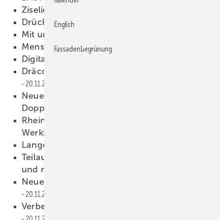
Ziselieren
20.11.2017
Drückeberger
20.11.2017
English
Mit uns können Sie rechnen
20.11.2017
Mensch und Metall
20.11.2017
Fassadenbegrünung
Digital auf der Baustelle
20.11.2017
Dräco-Akkuscheren mit hoher Leistung
20.11.2017
Neue Werkzeuggeometrie beim TD
Doppelbieger
20.11.2017
Rheinzinker Profiwelt – jetzt mit großer
Werkzeugauswahl
20.11.2017
Lange Dinger
20.11.2017
Teilautomatische Schwenkbiegemaschinen
und mehr
20.11.2017
Neue Kombihämmer mit Staubabsaugung
20.11.2017
Verbesserte Stauch-Streck-Maschinen
20.11.2017