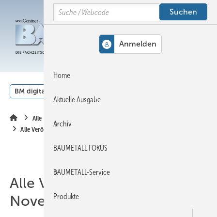
Springe
Springe
Springe
Search
auf
auf
auf
Hauptinhalt
Hauptmenü
SiteSearch
MENÜ
Home
BM digital
Veranstaltungen
Kalender
English
Aktuelle Ausgabe
Alle Inhalte chronologisch
Archiv
Alle Veröffentlichungen im November 2017
BAUMETALL FOKUS
BAUMETALL-Service
Alle Veröffentlichungen im
Produkte
November 2017