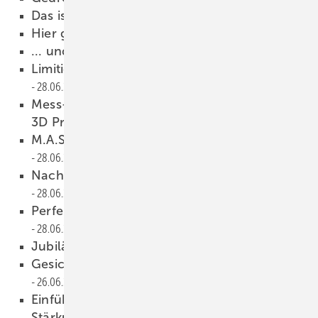
Da s ist d er Ha mmer …
28.06.2023
Hier g eht’s rund
28.06.2023
... und noch ein Hammer
28.06.2023
Limitierter Sammler-Hammer von Picard
28.06.2023
Mess- und Markierwinkel Vario 3D und Vario
3D Pro
28.06.2023
M.A.S.C.-Stahlschmiege 500 mm
28.06.2023
Nachhaltigke it im Fokus bei Trumpf
28.06.2023
Perfekte Kommunikation ist das A und O
28.06.2023
Jubiläum in Karlstadt
27.06.2023
Gesichter der Dach+Holz International 2024
26.06.2023
Einführung von Bildungscoachs zur
Stärkung der Ausbildungskultur in der