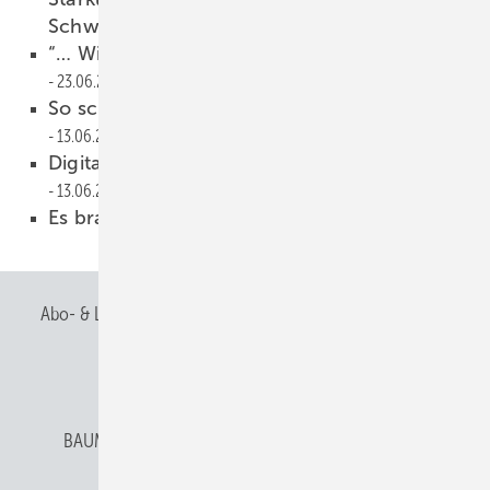
Schweiz
26.06.2023
“… Wie der Klempner kann´s keiner!“
23.06.2023
So schön kann Wärmeschutz sein
13.06.2023
Digitales Dokumenten-Management
13.06.2023
Es braucht klare Regeln
02.06.2023
Abo- & Leserservice
AGB
Alle Inhalte chronologisch
Anmelden
Anmeldung & Registrierung
BAUMETALL abonnieren
Datenschutz
E-Paper