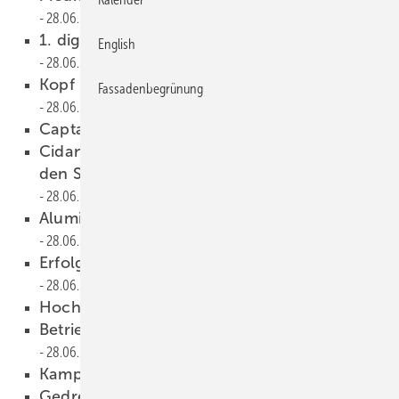
28.06.2023
1. digital-Bau conference & networking
English
28.06.2023
Kopf hoch. Augen auf. Und Musik an!
Fassadenbegrünung
28.06.2023
Cap tain Hook
28.06.2023
Cidan: Nachhaltige Zukunftsinvestition in
den Standort Feldkirch, Österreich
28.06.2023
Aluminiumidyll im Salzburger Land
28.06.2023
Erfolgreiche Klempner in Ungarn
28.06.2023
Hoch im Norden
28.06.2023
Betriebsentwicklung am Puls der Zeit
28.06.2023
Kampf dem Holzwurm
28.06.2023
Gedrehte Mantelflächen
28.06.2023