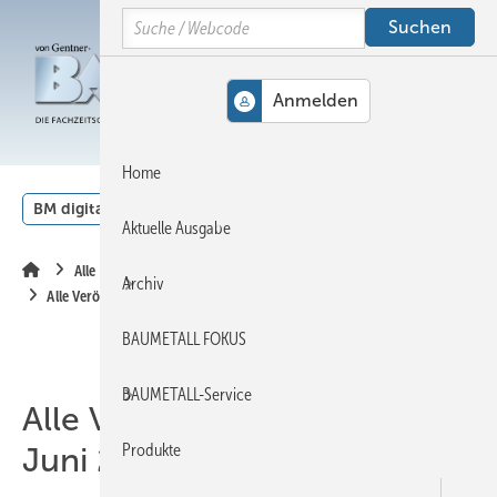
Springe
Springe
Springe
Search
auf
auf
auf
Hauptinhalt
Hauptmenü
SiteSearch
MENÜ
Home
BM digital
Veranstaltungen
Kalender
English
Aktuelle Ausgabe
Alle Inhalte chronologisch
Archiv
Alle Veröffentlichungen im Juni 2023
BAUMETALL FOKUS
BAUMETALL-Service
Alle Veröffentlichungen im
Produkte
Juni 2023