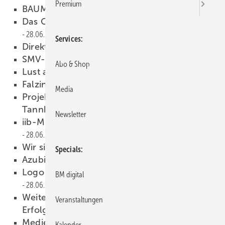
Premium
BAUMETALL 04/2023 als PDF
28.06.2023
Das Geheimnis guter Kommunikation
28.06.2023
Services
Direkte Frage. Klare Antwort!
28.06.2023
SMV-Bayern auf Reisen
28.06.2023
Abo & Shop
Lust auf Ausbildung
28.06.2023
Falzinator für guten Zweck
28.06.2023
Media
Projekt Generationenwechsel bei Brenner in
Tannhausen
28.06.2023
Newsletter
iib-Mitgliederversammlung in München
28.06.2023
Wir sind vielleicht die Letzten?!
28.06.2023
Specials
Azubis auf der Überholspur
28.06.2023
Logo als Geburtstagsgeschenk für Kalzip
BM digital
28.06.2023
Weiterbildung in Würzburg: Sichtbarkeit als
Veranstaltungen
Erfolgsrezept
28.06.2023
Mediensuchtexperte Lars Kiefer im Gespräch
Kalender