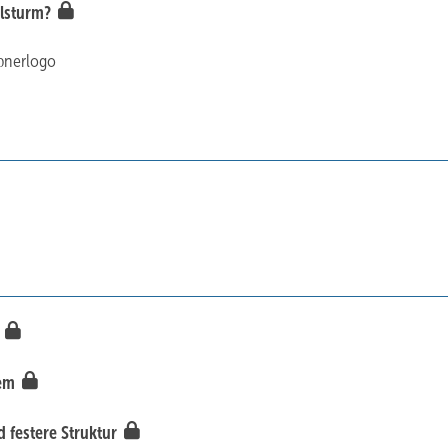
elsturm?
pnerlogo
“
tem
 festere Struktur