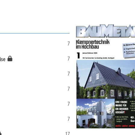
7
7
rise
7
7
7
7
17