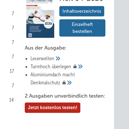
Inhaltsverzeichnis
7
Einzelheft
7
bestellen
7
Aus der Ausgabe:
7
Leserwelten
Tur mhoch
überlegen
17
Aluminiumdach macht
Denkmalschutz
7
2 Ausgaben unverbindlich testen:
14
Jetzt kostenlos testen!