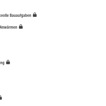
svolle Bauaufgaben
d Anwärmen
dung