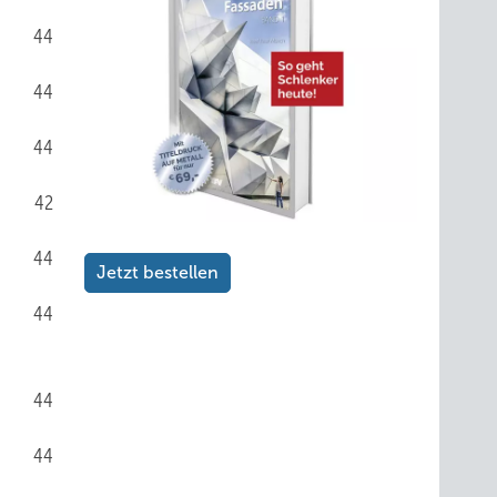
44
44
44
42
44
Jetzt bestellen
44
44
44