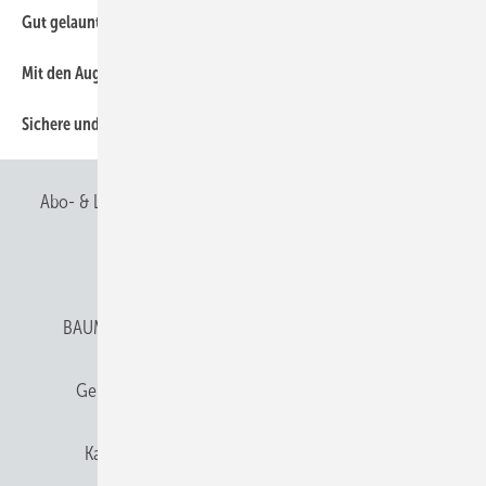
12
Gut gelaunt in Basel
8
Mit den Augen hören
12
Sichere und VOB/C 2015-konforme Ausschreibung
Abo- & Leserservice
AGB
Alle Inhalte chronologisch
Anmelden
Anmeldung & Registrierung
BAUMETALL abonnieren
Datenschutz
E-Paper
Gentner Verlag
Gentner Verlag
Impressum
Karriere bei Gentner
Team
Mediaservice