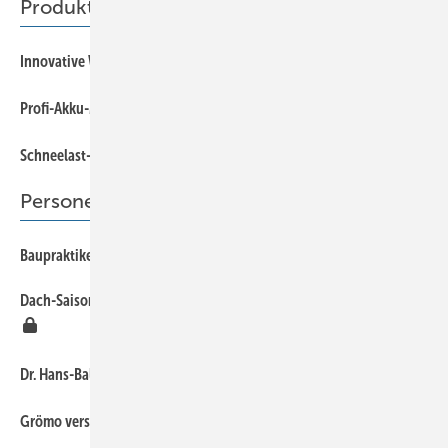
Produkte
62
Innovative Welle
62
Profi-Akku-Metallkreissäge von Bosch
62
Schneelast-Warnsystem
Personen & Informationen
12
Baupraktiker berichten über digitales Planen und Bauen
Dach-Saisonvorbereitung: Speed-Trainingscamp mit Peter Stöger
8
8
Dr. Hans-Balthas Klein im Ruhestand
8
Grömo verstärkt Geschäftsleitung