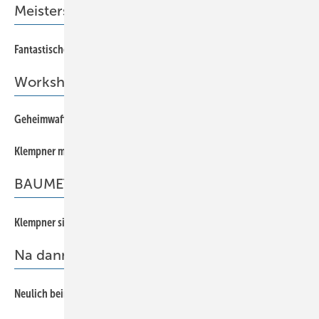
Meisterstücke
78
Fantastische Jury
Workshop-Tipp
Geheimwaffe Taschenrechner!
65
Klempner müssen einfach in die Presse!
66
BAUMETALL-Innovationspreis 2016
14
Klempner sind innovativ, Spengler sowieso!
Na dann prosit Neujahr!
82
Neulich beim Arzt …