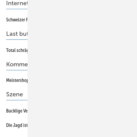
InternetTipp
7
Schweizer Flaschner-Flasche
Last but not least
80
Total schräg!
Kommentar
Meistershopping
5
Szene
11
Bucklige Verwandtschaft, Teil 2 !
11
Die Jagd ist eröffnet