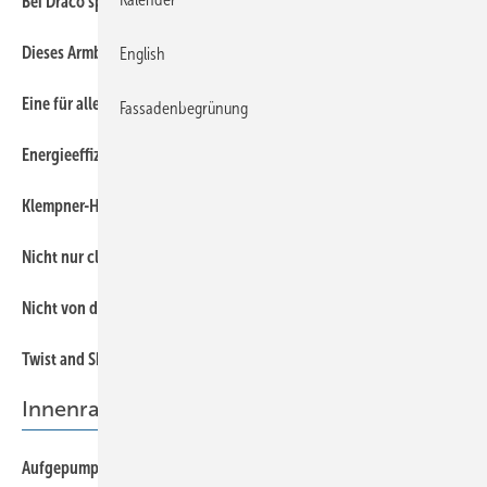
Bei Dräco spielt die Musik
50
Dieses Armband rockt total!
English
39
Eine für alle …
Fassadenbegrünung
40
Energieeffizient und nachhaltig
52
Klempner-Hochzeit
46
Nicht nur clever, sondern vor allem smart
45
Nicht von dieser Welt…
56
Twist and Shout
Innenraumgestaltung
28
Aufgepumpt