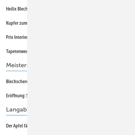
20
Heilix Blechle
26
Kupfer zum Dinner
16
Prix Interieur
30
Tapetenwechsel
Meisterschule
75
Blechschere? Das war doch gestern!
70
Eröffnung: Spengler-Meisterschule Würzburg
Langabkantmaschinen
58
Der Apfel fällt nicht weit vom Stamm