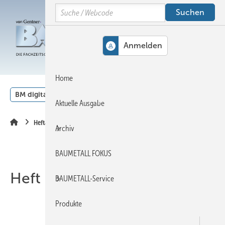
Springe
Springe
Springe
Search
auf
auf
auf
Hauptinhalt
Hauptmenü
SiteSearch
MENÜ
Home
BM digital
Veranstaltungen
Kalender
English
Aktuelle Ausgabe
Heftarchiv
Archiv
BAUMETALL FOKUS
Heft 01-2016
BAUMETALL-Service
Produkte