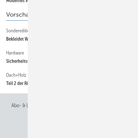
Modernes Wohnen
Vorschau
Sonderedition
65
Bekleidet Wohnen
Hardware
65
Sicherheitssysteme
Dach+Holz
65
Teil 2 der Rückschau
Abo- & Leserservice
AGB
Alle Inhalte chronologisch
Anmelden
Anmeldung & Registrierung