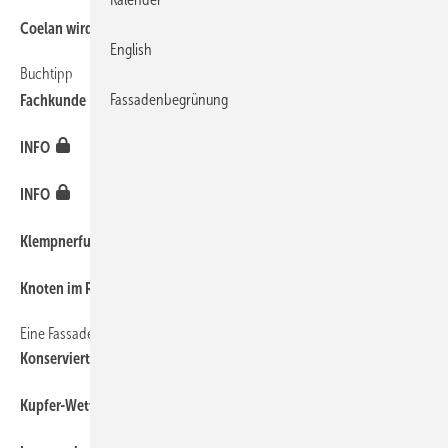
10
Coelan wird Kemper System
English
Buchtipp
10
Fassadenbegrünung
Fachkunde Klempner, Flaschner, Spengler
10
INFO
16
INFO
10
Klempnerfußball mit der Rheinzink-Elf
10
Knoten im Rohr
Eine Fassade aus Büchsenblech
6
Konserviert für alle Ewigkeit?
10
Kupfer-Wettbewerbe