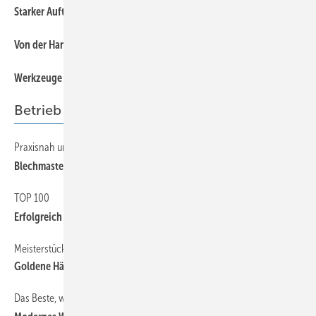
Starker Auftritt am Rhein
41
Von der Handskizze zum fertigen Profil
45
Werkzeuge und Maschinen
Betrieb
Praxisnah und Ausgefallen
58
Blechmasters 2010
TOP 100
63
Erfolgreich in die Klempnerzukunft
Meisterstück des Jahres 2009
52
Goldene Hämmer für glückliche Preisträger
Das Beste, was einem Einfamilienhaus passieren kann
60