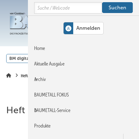
Springe
Springe
Springe
Search
auf
auf
auf
Hauptinhalt
Hauptmenü
SiteSearch
MENÜ
Home
BM digital
Veranstaltungen
Kalender
English
Aktuelle Ausgabe
Heftarchiv
Archiv
BAUMETALL FOKUS
Heft 02-2010
BAUMETALL-Service
Produkte