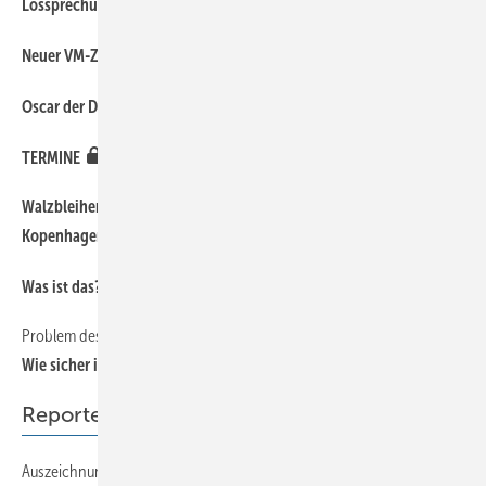
16
Lossprechung in Ulm
10
Neuer VM-Zinc-Katalog
10
Oscar der Denkmalpflege
10
TERMINE
Walzbleihersteller reagieren mit grüner Verpflichtung auf
10
Kopenhagen
10
Was ist das?
Problem des Monats
14
Wie sicher ist Sicher?
Reporter
Auszeichnung für eine Aluminiumfassade
18