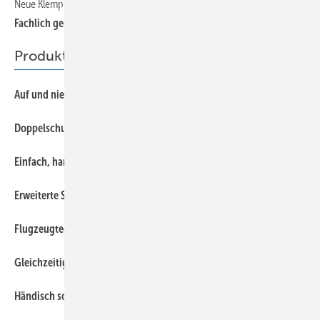
Neue Klempnerfachregel — Ausgabe 2009
33
Fachlich geregelt
Produkte
45
Auf und nieder
1
Doppelschuss und Tor
45
Einfach, handlich, effektiv
43
Erweiterte Sicherheitstechnik
1
Flugzeugtechnik für´s Metallhandwerk
43
Gleichzeitig konisch zugeschnitten und profiliert
1
Händisch sowie elektrisch