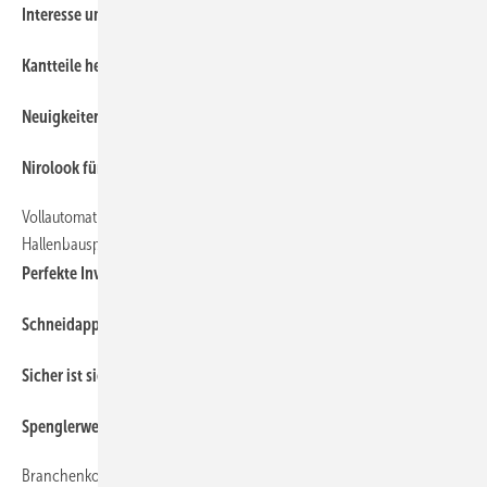
45
Interesse um Coilverarbeitung im Mittelpunkt
45
Kantteile herstellen: Science Fiction wird Wirklichkeit
41
Neuigkeiten im Doppelpack
1
Nirolook für scharfe Schnitte
Vollautomatische Coilanlage für norddeutschen
50
Hallenbauspezialisten
Perfekte Investition
1
Schneidapparat mit Zahnriemenantrieb
1
Sicher ist sicher
1
Spenglerwerkstatt-Live
Branchenkompass Dach+Holz International
38