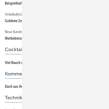
Beispielhaftes Bauen mit Aluminium
Unkalkulierbarer Verschnitt
25
Goldene Zeiten
Neue Kunden für metallische dachlösungen begeistern
28
Werbebotschaft Klempnerdach
Cocktail
1
Viel Rauch um viel
Kommentar
Dach aus Holz?
Technik