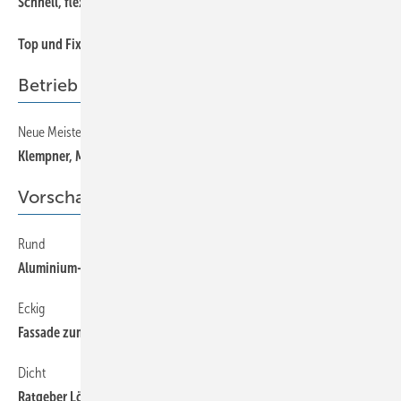
40
Schnell, flexibel, sicher
44
Top und Fixx
Betrieb
Neue Meister hat das LAnd — Teil 1
58
Klempner, Meister, ­Prüfungszeit
Vorschau
Rund
64
Aluminium-Ei der Superlative
Eckig
64
Fassade zum Congress
Dicht
64
Ratgeber Löt- und Schweißtechnik