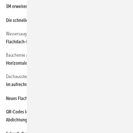
40
3M erweitert sein Beschichtungs-Sortiment
40
Die schnelle Notfallhilfe
Wassersaugen ist nicht mehr zeitgemäss
38
Flachdach-Damm
Bauchemie auf dem Vormarsch
14
Horizontale Erweiterung
Dachausstiege geleiten sicher und bequem auf die Dachterrasse
40
Im aufrechten Gang
44
Neues Flachdach-Programm von Klöber
QR-Codes leiten in Sekundenschnelle zum
40
Abdichtungsspezialisten