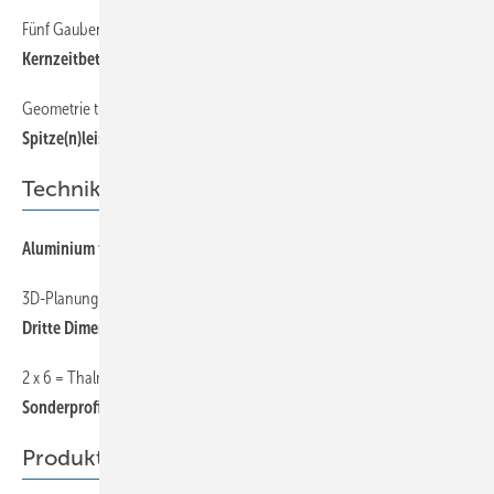
Fünf Gauben vom bunten Hund
28
Kernzeitbetreuung unter flach geneigtem Dach
Geometrie trifft Spenglertechnik
34
Spitze(n)leistung
Technik
54
Aluminium für die EM
3D-Planung im Klempnerhandwerk — Teil 1
50
Dritte Dimension
2 x 6 = Thalmann
56
Sonderprofile, die sich rechnen
Produkte