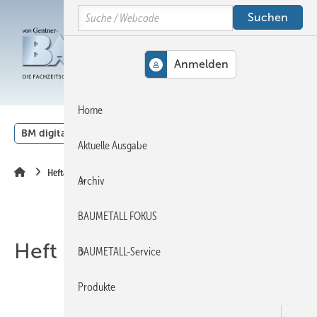
Springe
Springe
Springe
Search
auf
auf
auf
Hauptinhalt
Hauptmenü
SiteSearch
MENÜ
Home
BM digital
Veranstaltungen
Kalender
English
Aktuelle Ausgabe
Heftarchiv
Archiv
BAUMETALL FOKUS
Heft 04-2012
BAUMETALL-Service
Produkte