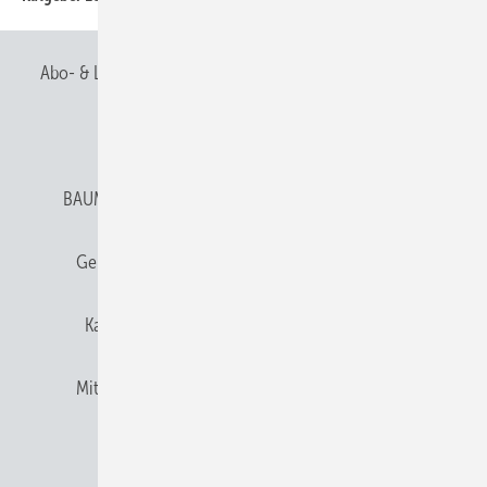
Abo- & Leserservice
AGB
Alle Inhalte chronologisch
Anmelden
Anmeldung & Registrierung
BAUMETALL abonnieren
Datenschutz
E-Paper
Gentner Verlag
Gentner Verlag
Impressum
Karriere bei Gentner
Team
Mediaservice
Mitgliedschaften und Engagement
Newsletter
Privacy Manager
RSS-Feed