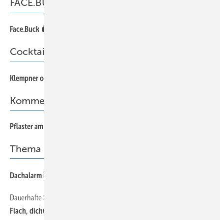
FACE.BUCK
65
Face.Buck
Cocktail
66
Klempner oder Bäcker
Kommentar
Pflaster am Horizont
Thema
30
Dachalarm in 34 Metern Höhe
Dauerhafte Sicherheit
24
Flach, dicht und ganz aus Metall