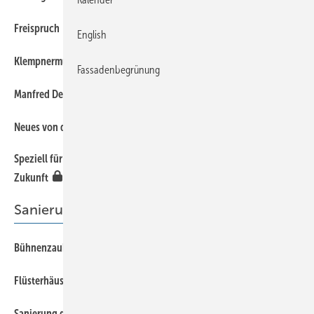
11
Freispruch
English
8
Klempnermuseum mit neuer Vorstandschaft
Fassadenbegrünung
8
Manfred Decker erhält Verdienstkreuz
8
Neues von der Studienrichtung Gebäudehülle
Speziell für Azubis: Bewirb Dich jetzt zur Sternfahrt in Deine
11
Zukunft
Sanierung
26
Bühnenzauberer
35
Flüsterhäuschen
30
Sanierung der Villa Hupfeld