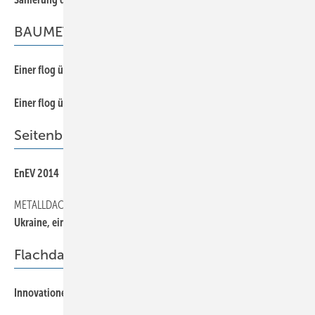
BAUMETALL-Treff 1/2014
58
Einer flog über das Klempnernest
58
Einer flog über das Klempnernest
Seitenblick
24
EnEV 2014
METALLDACH WELTWEIT
16
Ukraine, ein Spenglerparadies?
Flachdach + Leitern
44
Innovationen für Sicherheit und Komfort