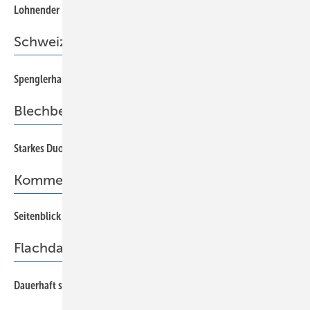
40
Lohnender Blick hinter die Fassade
Schweiz
14
Spenglerhandwerk hat goldenen Kolben
Blechbearbeitungsmaschinen
48
Starkes Duo
Kommentar
Seitenblick nach vorn
5
Flachdach
46
Dauerhaft sichere Abdichtungen