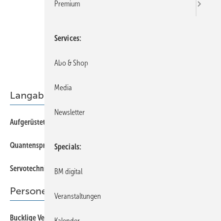
Premium
Services
Abo & Shop
Media
Langabkantmaschinen
Newsletter
54
Aufgerüstet
52
Quantensprung
Specials
56
Servotechnik
BM digital
Personen und Informationen
Veranstaltungen
11
Bucklige Verwandtschaft
Kalender