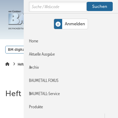
Springe
Springe
Springe
Search
auf
auf
auf
Hauptinhalt
Hauptmenü
SiteSearch
MENÜ
Home
BM digital
Veranstaltungen
Kalender
English
Aktuelle Ausgabe
Heftarchiv
Archiv
BAUMETALL FOKUS
Heft 04-2014
BAUMETALL-Service
Produkte