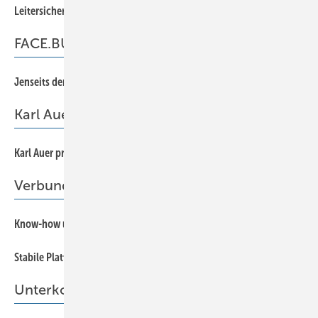
44
Leitersicherung für das Flach- und Steildach
FACE.BUCK informiert
7
Jenseits der Donnerkuppel
Karl Auer präsentiert...
66
Karl Auer präsentiert...
Verbundplatten
38
Know-how unter Dach und Fach
36
Stabile Platte
Unterkonstruktion