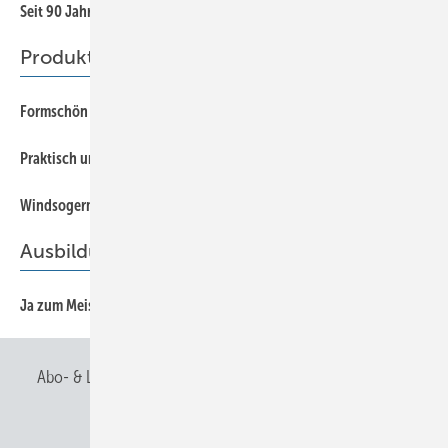
42
Seit 90 Jahren in Topform
Produkte
50
Formschön und funktional
50
Praktisch und edel
50
Windsogermittlungreduziert Haftungsrisiko
Ausbildung
12
Ja zum Meister
Abo- & Leserservice
AGB
Alle Inhalte chronologisch
Anmelden
Anmeldung & Registrierung