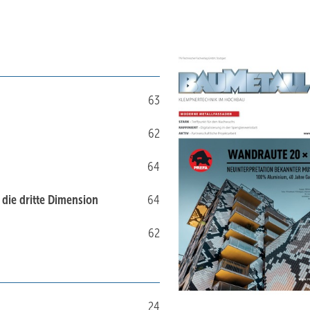
63
62
64
n die dritte Dimension
64
62
24