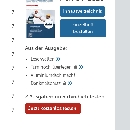
Inhaltsverzeichnis
7
Einzelheft
7
bestellen
7
Aus der Ausgabe:
7
Leserwelten
Tur mhoch
überlegen
7
Aluminiumdach macht
7
Denkmalschutz
7
2 Ausgaben unverbindlich testen:
Jetzt kostenlos testen!
7