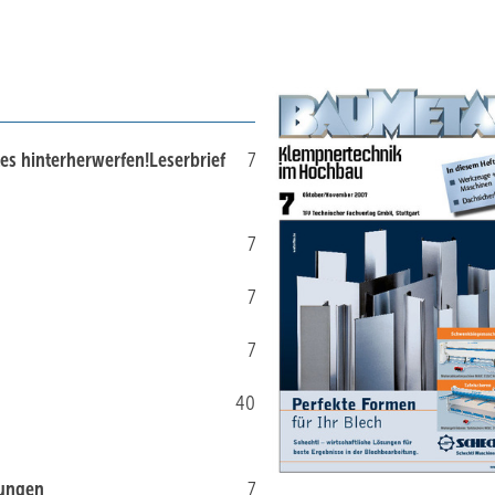
es hinterherwerfen!Leserbrief
7
7
7
7
40
tungen
7