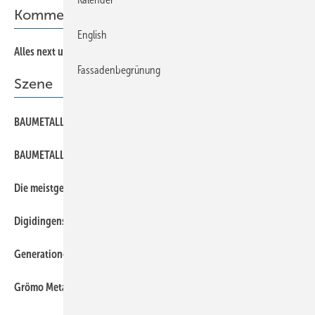
Kommentar
English
Alles next und vieles live!
Fassadenbegrünung
Szene
BAUMETALL auf YouTube
BAUMETALL-Treff next
Die meistgelesenen Onlineartikel im Oktober
Digidingens jetzt als Blog
Generationen im Gespräch*
Grömo Metallsy steme an VM Building Solutions verkauft