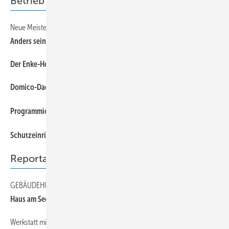
Betrieb
Neue Meisterschule für Klempner
Anders sein als die anderen
Der Enke-Heizgürtel: ein echter Dauerbrenner
Domico-Dachsystem für Logistikzentrum
Programmierbare Dämmstoffe
Schutzeinrichtungen retten Leben
Reportage
GEBÄUDEHÜLLE MIT EINER UNTERKONSTRUKTION AUS METALL
Haus am See
Werkstatt mit PANEELFASSADE