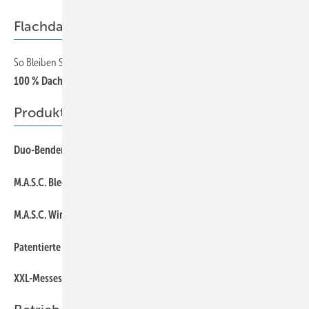
Flachdach
So Bleiben Sie Herr der Lage
100 % Dachkontrolle
Produkte
Duo-Bender mit interessanter technischer Änderung
M.A.S.C. B lechknabber – BK1/II
M.A.S.C. Winkelfalzaufbieger-Set
Patentierte Perkeo-Neuheit
XXL-Messeschiff-Logbuch