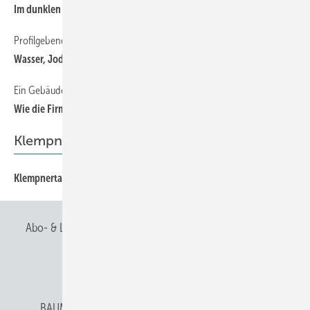
Im dunklen Gewand
Profilgebend
Wasser, Jod und Edelstahl
Ein Gebäude aus 15 kleinen Häusern
Wie die Fi rma zum Zuhause wird
Klempnertainment
Klempnertainment
Abo- & Leserservice
AGB
Alle Inhalte chronologisch
Anmelden
Anmeldung & Registrierung
BAUMETALL abonnieren
Datenschutz
E-Paper