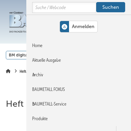
Springe
Springe
Springe
Search
auf
auf
auf
Hauptinhalt
Hauptmenü
SiteSearch
MENÜ
Home
BM digital
Veranstaltungen
Kalender
English
Aktuelle Ausgabe
Heftarchiv
Archiv
BAUMETALL FOKUS
Heft 07-2020
BAUMETALL-Service
Produkte