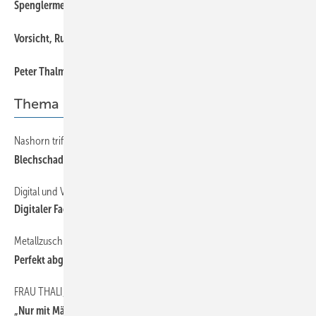
Spenglermeister erstmals mit Digi-GV-Abstimmung per Handy
Vorsicht, Rutschgefahr!
Peter Thalmann verstorben
Thema
Nashorn trifft RinnE
Blechschaden?
Digital und Vielseitig
Digitaler Fachbetrieb
Metallzuschnitte wirtschaftlich produzieren
Perfekt abgeschnitten
FRAU THALI, CENTI, SCHRÖDI, TRUMPFI UND DAS HANDWERK
„Nur mit Mädels“