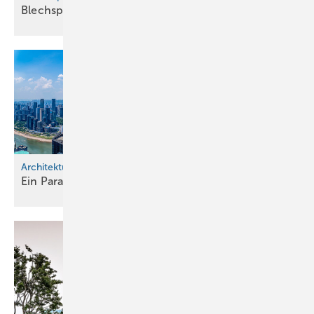
Blechspielzeug soweit das Auge
reicht!
Architektur, Beton und viele Dächer
Ein P aradies für Maurer und
Dachhandwerker