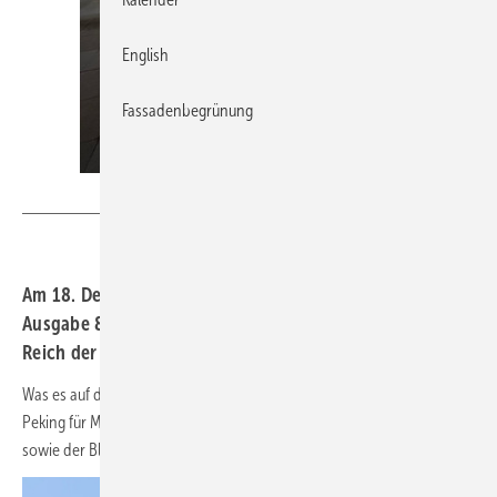
English
Fassadenbegrünung
BAUMETALL
Am 18. Dezember erscheint die neue BAUMETALL-
Ausgabe 8/2025 mit einer Reportage über das Bauen im
Reich der Mitte. Neugierig? Kein Problem…!
Was es auf dem Weg von Shanghai über Chongqing und Xi’an nach
Peking für Metall-Liebhaber zu entdecken gibt, verrät dieses Kurzvideo
sowie der Blick in das begleitende
Online-Extra!