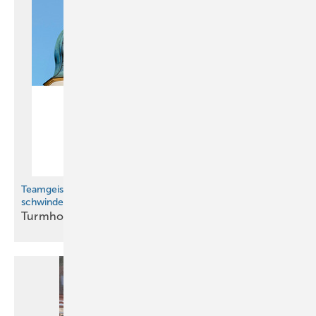
Teamgeist und meisterliche Präzision in
schwindelerregender Höhe
Tur mhoch
überlegen