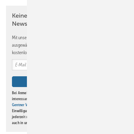
Keine Zeit? Kein Problem mit dem BM
Newsletter!
Mit unserem Newsletter erhalten Sie regelmäßig von uns
ausgewählte Informationen und Neuigkeiten, gebündelt und
kostenlos direkt ins Postfach.
Bei Anmeldung zu diesem Newsletter bin ich damit einverstanden, über
interessante Verlags- und Online-Angebote
der Marken der Alfons W.
Gentner Verlag GmbH & Co. KG
informiert zu werden. Diese
Einwilligung kann ich jederzeit widerrufen und eine Abmeldung ist
jederzeit möglich. Informationen zum Umgang mit Daten finden Sie
auch in unserer
Datenschutzerklärung
.