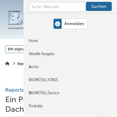
Springe
Springe
Springe
Search
auf
auf
auf
Hauptinhalt
Hauptmenü
SiteSearch
MENÜ
Home
BM digital
Veranstaltungen
Kalender
English
Aktuelle Ausgabe
Reportage
Archiv
BAUMETALL FOKUS
Reportage
BAUMETALL-Service
Ein Paradies für Maurer und
Produkte
Dachhandwerker