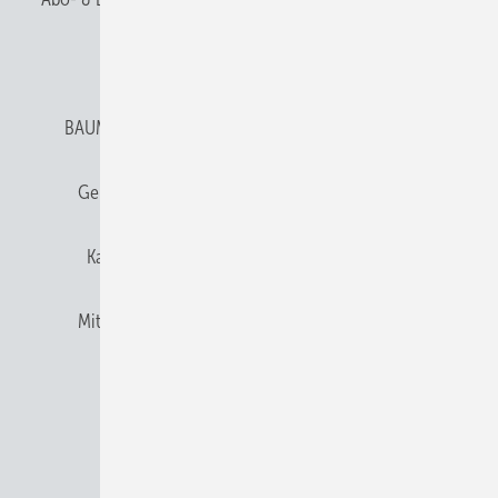
Anmelden
Anmeldung & Registrierung
BAUMETALL abonnieren
Datenschutz
E-Paper
Gentner Verlag
Gentner Verlag
Impressum
Karriere bei Gentner
Team
Mediaservice
Mitgliedschaften und Engagement
Newsletter
Privacy Manager
RSS-Feed
© 2026 BAUMETALL