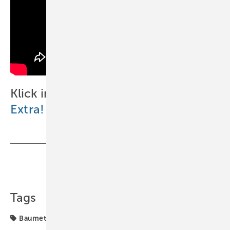
Klick in das begleitende
Online-
Extra!
Teilen
Link kopieren
Tags
Baumetall
Reportage