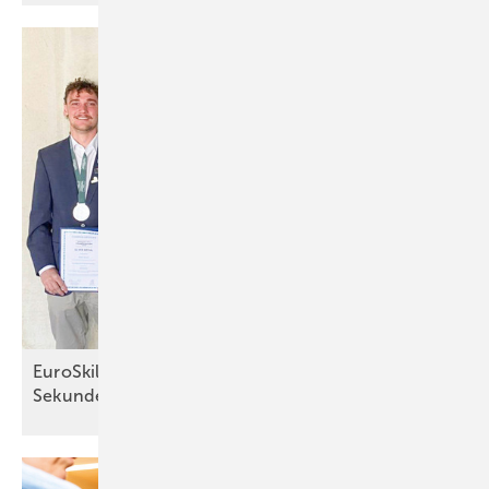
EuroSkills 2025: Präzision bis zur letzten
Sekunde*