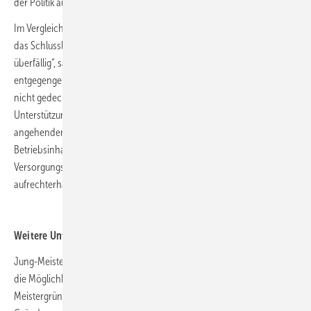
der Politik aufgegriffen wurde und hofft auf eine schnelle Umsetzung.
Im Vergleich mit anderen Bundesländern bildet Baden-Württemberg
das Schlusslicht bei der Höhe der Förderung. „Die Erhöhung ist längst
überfällig“, sagt Rottler. Dem Handwerk würden viele Sympathien
entgegengebracht, doch alleine davon würde der Fachkräftebedarf
nicht gedeckt werden können. „Wir brauchen finanzielle Anreize und
Unterstützung für die Weiterbildung, damit die Hürden für die
angehenden Meister niedriger werden. Sie sind die künftigen
Betriebsinhaber, die wir dringend benötigen, um den
Versorgungsgrad an handwerklichen Leistungen auch in Zukunft
aufrechterhalten zu können.“
Weitere Unterstützung durch Meistergründungsprämie
Jung-Meister in Baden-Württemberg haben seit Dezember 2020 auch
die Möglichkeit, bis zwei Jahre nach ihrem Abschluss die
Meistergründungsprämie zu beantragen. Sie ist an