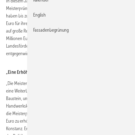
In diesem Jahr hat die Handwerkskammer Konstanz bereits
Meisterprämien im Wert von 310 500 Euro ausgezahlt. 207 Meister
English
haben bis zum 31. September die Unterstützung in Höhe von 1 500
Euro für ihren Meisterbrief bekommen. In der Region stößt die Prämie
Fassadenbegrünung
auf große Resonanz: Seit dem Start vor fünf Jahren wurden rund 2,4
Millionen Euro an insgesamt 1 577 Meister ausgezahlt. Die
Landesförderung soll dem Fachkräftemangel im Handwerk
entgegenwirken und beim Schritt in die Selbstständigkeit unterstützen.
„Eine Erhöhung der Meisterprämie ist überfällig“
„Die Meisterprämie ist ein Zeichen der Wertschätzung und Anreiz für
eine Weiterbildung im Handwerk. Außerdem ist sie ein unverzichtbarer
Baustein, um dem Fachkräftebedarf im Handwerk zu begegnen. Wir als
Handwerkskammer Konstanz fordern gemeinsam mit Handwerk BW,
die Meisterprämie für einen erfolgreichen Meisterabschluss auf 3.000
Euro zu erhöhen“, so Werner Rottler, Präsident der Handwerkskammer
Konstanz. Er begrüßt, dass diese Forderung jüngst auch von Seiten