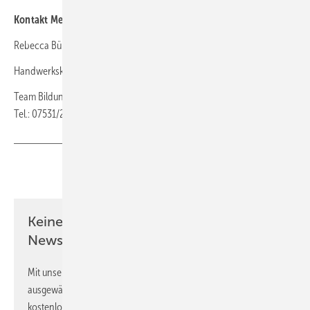
Kontakt Meisterprämie
Rebecca Bürgi
Handwerkskammer Konstanz
Team Bildungsmanagement und Fortbildungsprüfungen
Tel.: 07531/205-356
Teilen
Link kopieren
Keine Zeit? Kein Problem mit dem BM
Newsletter!
Mit unserem Newsletter erhalten Sie regelmäßig von uns
ausgewählte Informationen und Neuigkeiten, gebündelt und
kostenlos direkt ins Postfach.