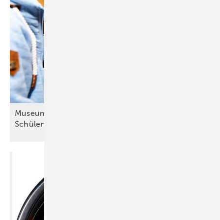
Museum initiiert informative
Schülerworkshops