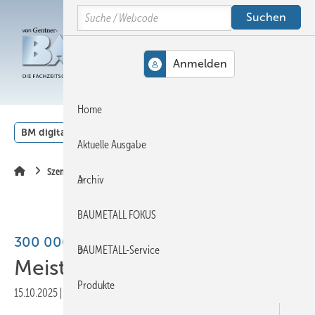
Springe
Springe
Springe
Search
auf
auf
auf
Hauptinhalt
Hauptmenü
SiteSearch
MENÜ
Home
BM digital
Veranstaltungen
Kalender
English
Aktuelle Ausgabe
Szene
Archiv
BAUMETALL FOKUS
300 000 Euro für Jung-Meister
BAUMETALL-Service
Meisterprämie erfolgreich
Produkte
15.10.2025
|
Druckvorschau