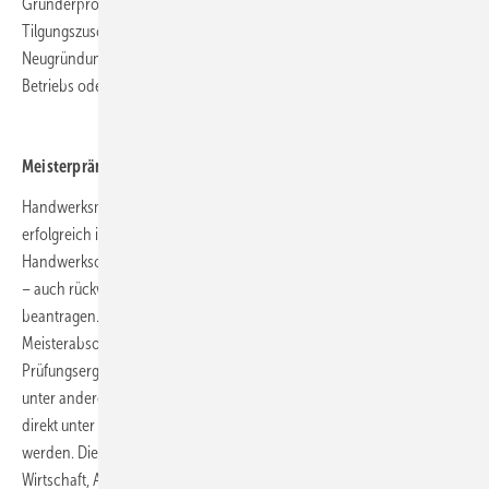
Gründerprogramme der L-Bank gekoppelt und wird als
Tilgungszuschuss von bis zu 10 000 Euro angerechnet. Neben der
Neugründung werden auch die Übernahme eines bestehenden
Betriebs oder die Betriebsbeteiligung gefördert.
Meisterprämie rückwirkend beantragen
Handwerksmeisterinnen und -meister, die seit dem 1. Januar 2020
erfolgreich ihre Meisterprüfung nach Anlage A oder B1 der
Handwerksordnung (HwO) abgeschlossen haben, können die Prämie
– auch rückwirkend – bei der Handwerkskammer Konstanz
beantragen. Der Beschäftigungsort und/oder der Hauptwohnsitz der
Meisterabsolventen muss zum Zeitpunkt der Feststellung des
Prüfungsergebnisses in Baden-Württemberg liegen. Dem Antrag muss
unter anderem das Meisterprüfungszeugnis beigefügt werden. Er kann
direkt unter
www.hwk-konstanz.de/meisterpraemie
gestellt
werden. Die Meisterprämie wird gefördert durch das Ministerium für
Wirtschaft, Arbeit und Tourismus Baden-Württemberg.