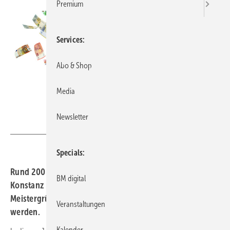
Premium
Services
Abo & Shop
Media
Newsletter
K.-U. Häßler - stock.adobe.com
Specials
Rund 200 Absolventen im Bezirk der Handwerkskammer
BM digital
Konstanz profitieren bislang 2025 von der Meisterprämie.
Meistergründungsprämie kann unterstützend beantragt
Veranstaltungen
werden.
Kalender