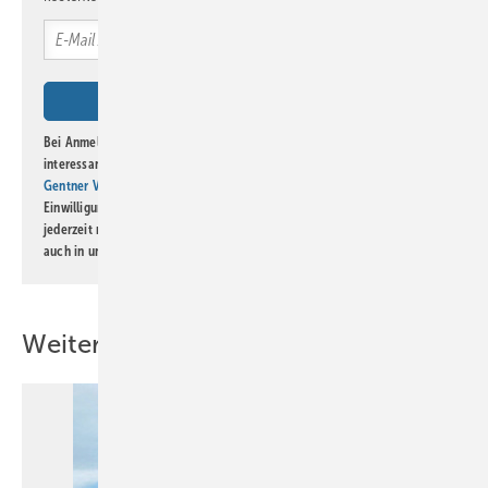
Bei Anmeldung zu diesem Newsletter bin ich damit einverstanden, über
interessante Verlags- und Online-Angebote
der Marken der Alfons W.
Gentner Verlag GmbH & Co. KG
informiert zu werden. Diese
Einwilligung kann ich jederzeit widerrufen und eine Abmeldung ist
jederzeit möglich. Informationen zum Umgang mit Daten finden Sie
auch in unserer
Datenschutzerklärung
.
Weitere Inhalte