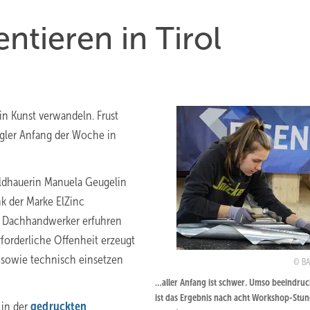
ntieren in Tirol
in Kunst verwandeln. Frust
ngler Anfang der Woche in
ildhauerin Manuela Geugelin
nk der Marke ElZinc
te Dachhandwerker erfuhren
rforderliche Offenheit erzeugt
h sowie technisch einsetzen
B
…aller Anfang ist schwer. Umso beeindru
ist das Ergebnis nach acht Workshop-Stun
 in der
gedruckten