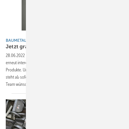
BAUMETALL
BAUMETALL-Extrablatt
Jetzt gratis
lesen
28.06.2022
-
Das BAUMETALL-Extrablatt zur Messe Dach+Holz bietet
erneut interessante Informationen rund um Branche, Technik und
Produkte. Unsere Sonderausgabe zur Dach+Holz International 2022
steht ab sofort zum kostenlosen Download bereit. Das BAUNMETALL-
Team wünscht viel Spaß bei der Lektüre und
gutes...