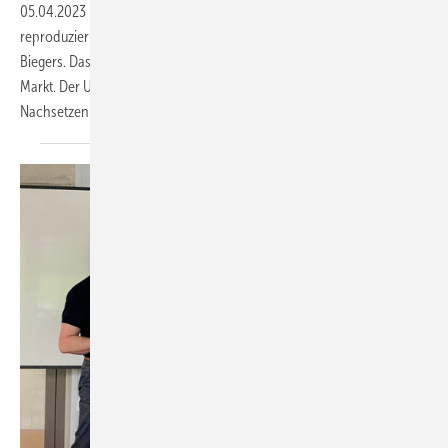
05.04.2023
-
Einfache Anwendung, große Zeitersparnis und
reproduzierbare Top-Qualität, das sind die Argumente des Uni-
Biegers. Das in Österreich entwickelte Werkzeug ist seit 2020 am
Markt. Der Uni-Bieger spart im Vergleich mit anderen Traufkantern das
Nachsetzen und das zum Zudrücken des
Traufumschlags...