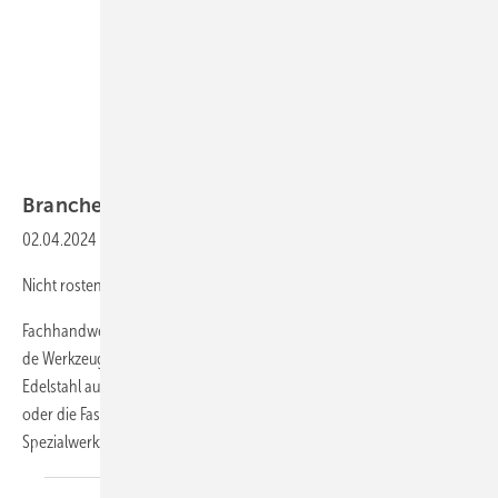
Bild: Rau
Branchenbarometer Top +
Flop
02.04.2024
-
TOP
Nicht rostende Werkzeuge
Fachhandwerker setzen neben ihrer Expertise auch auf das passen-
de Werkzeug. Deswegen verwenden sie zum Beispiel bei der Arbeit mit
Edelstahl auch Werkzeuge aus dem gleichen Material. Ob für das Dach
oder die Fassade, viele Werkzeughersteller haben
Spezialwerkzeuge...