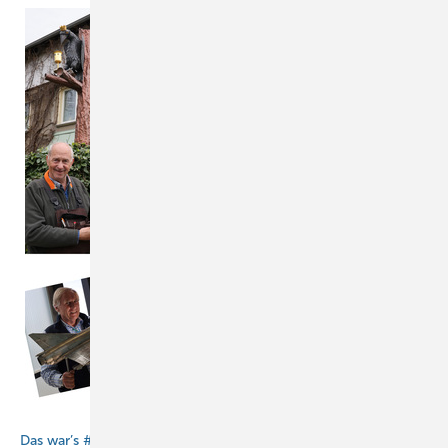
BAUMETALL
Das war’s # 011