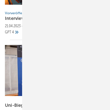
Ms_Tali - stock.adobe.com /s.seibel
Vorveröffentlichung
Interview mit einem
Roboter
21.04.2023
-
BAUMETALL-Unterhaltung mit dem intelligenten Chatbot
GPT
4
Bild: BAUMETALL
Uni-Bieger