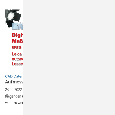
BAUMETALL
CAD Daten per Drohne erfassen
Aufmessen aus der
Luft
23.09.2022
-
Der Traum vom Fliegen oder besser gesagt vom
fliegenden und dabei selbst messenden Zollstock scheint endlich
wahr zu
werden…