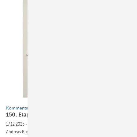
BAUMETALL
Kommentar
150. Etappe: Die Reise geht
weiter
17.12.2025
-
Keine Zukunft ohne Herkunft: Seit 18,5 Jahren führt
Andreas Buck die Redaktion der BAUMETALL. In „seiner“ 150.