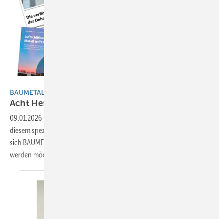
BAUMETALL
BAUMETALL-Jahresrückblick 2025
Acht Heftausgaben – acht
Fachbeiträge!
09.01.2026
-
40 Jahre BAUMETALL: Ein Jahr voller Meilensteine – Mit
diesem speziellen Fachartikel-Rückblick auf das Jahr 2025 bedankt
sich BAUMETALL bei allen treuen Lesern und solchen, die es noch
werden
möchten