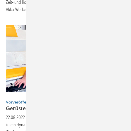
Zeit- und Kostendruck sind überall gleich – und hoch. Die Arbeit mit
Akku-Werkzeug kann zu einer Zeiteinsparung
führen
RAS Reinhardt Maschinenbau GmbH
Vorveröffentlichung für Abonnenten
Gerüstet für die
Zukunft
22.08.2022
-
Die Blechnerei Johannes Schwär aus dem Schwarzwald
ist ein dynamisch wachsendes Handwerksunternehmen. Das