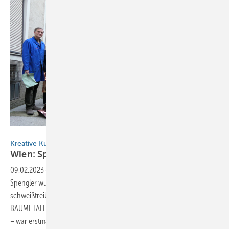
BAUMETALL
Kreative Kupferwerkstatt
Wien: Spenglerkunst und
Wasserblasen
09.02.2023
-
Unüberhörbar: Im Genossenschaftshaus der Wiener
Spengler wurde heute extrem viel und laut und kunstvoll und
schweißtreibend und überhaupt sehr leidenschaftlich gearbeitet. Der
BAUMETALL-Workshop – genauer gesagt die Kreative Kupferwerkstatt
– war erstmals zu Gast in den heiligen Hallen
der...