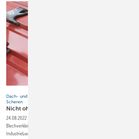
Trumpf
Dach- und Fassadenbauer setzt auf kabellose Nibbler und
Scheren
Nicht ohne meine
Akku-Werkzeuge
24.08.2022
-
Auch wenn sich die optischen Anforderungen an
Blechverkleidungen von Hotelbetrieben gegenüber Gewerbe- und
Industriebauten unterscheiden, die Erwartungen an Qualität sowie