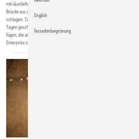
mit überliefertem Fachwissen und der nötigen Fingerfertigkeit eine
Brücke aus der Vergangenheit in die digitale Fertigung zu
English
schlagen. Tatsächlich haben es alle Workshop-Teilnehmer in nur zwei
Tagen geschafft, jeweils 83 Einzelkomponenten zu einer Struktur zu
Fassadenbegrünung
fügen, die am Ende dem legendären TV- und Kinoraumschiff
Enterprise zum Verwechseln
ähnlichsieht…