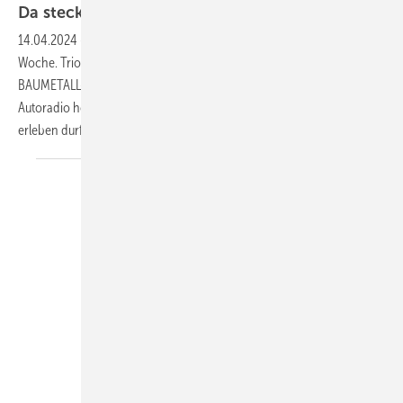
Da steckt Musik
drin
14.04.2024
-
Hier kommt er: Ihr persönlicher Ohrwurm für die neue
Woche. Trio Rio sang 1986 New York – Rio – Tokyo. Welchen Song
BAUMETALL-Chefredakteur Andreas Buck knapp 38 Jahre später im
Autoradio hörte und was er in der zurückliegenden Tour-Woche alles
erleben durfte, erfahren Sie
hier…