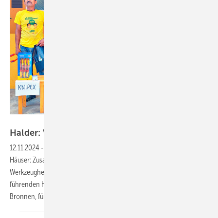
Bild: Erwin Halder KG
Hald er: Werkzeuge, die
helfen
12.11.2024
-
Halder Schonhämmer unterstützen beim Bau neuer
Häuser: Zusammen mit vier weiteren renommierten deutschen
Werkzeugherstellern engagiert sich die Erwin Halder KG, einer der
führenden Hersteller von Qualitäts-Schonhämmern aus Achstetten-
Bronnen, für ein soziales Bauprojekt in Ecuador. Im Rahmen
der...