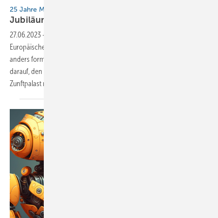
25 Jahre Museum
Jubiläum in
Karlstadt
27.06.2023
-
Auf den Tag genau vor 25 Jahren wurde das
Europäische Klempner- und Kupferschmiede-Museum eröffnet. Oder
anders formuliert: Seit 25 Jahren ist die Klempnerbranche stolz
darauf, den „schönsten Beruf der Welt“ in einem derart futuristischen
Zunftpalast repräsentieren zu
können.