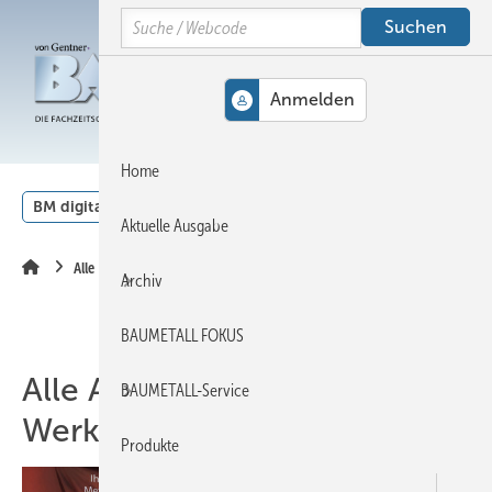
Springe
Springe
Springe
Search
auf
auf
auf
Hauptinhalt
Hauptmenü
SiteSearch
MENÜ
Home
BM digital
Veranstaltungen
Kalender
English
Aktuelle Ausgabe
Alle Artikel zum Thema Werkzeug
Archiv
BAUMETALL FOKUS
Alle Artikel zum Thema
BAUMETALL-Service
Werkzeug
Produkte