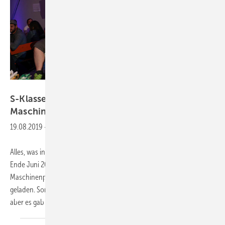
BAUMETALL
S-Klasse-Talk bei Werkzeug- und
Maschinenprofi
Engelhardt
19.08.2019
-
Alles, was in der Klempnerbranche Rang und Namen hat, traf sich
Ende Juni 2019 bei René Engelhardt. Das Team des Werkzeug- und
Maschinenprofis aus Münchingen bei Stuttgart hatte zum Sommerfest
geladen. Sommer war es an diesem verregneten Samstag zwar nicht,
aber es gab ein Fest. Und was für
ein...