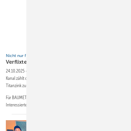
BAUMETALL
Nicht nur für BAUMETALL-Instagram-Fans
Verflixte
Beamerei
24.10.2025
-
Laut einer Umfrage auf dem BAUMETALL-Instagram-
Kanal zählt der Beitrag zur Realisierung des Spengler-Raumschiffs aus
Titanzink zu den beliebtesten im Oktober.
Für BAUMETALL ist das Grund genug, den informativen Artikel allen
Interessierten Lesern zugänglich zu
machen!