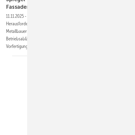
Fassadentechnik
11.11.2025
-
Angesichts steigender wirtschaftlicher und personeller
Herausforderungen im Handwerk befassen sich Spengler und
Metallbauer intensiv mit der Prozessoptimierung ihrer
Betriebsabläufe. Im Fokus dieser Neuausrichtung stehen die effiziente
Vorfertigung präziser Metallbauteile sowie die
signifikante...