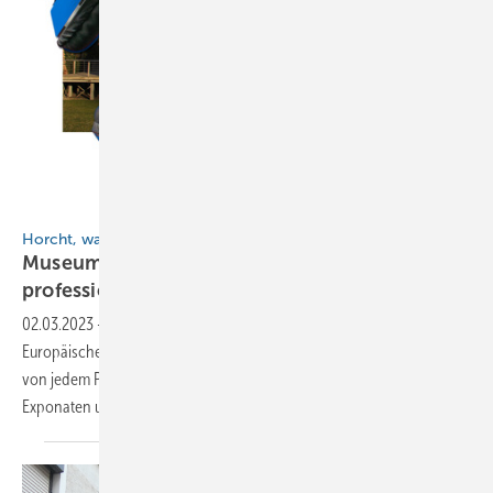
stock.adobe.com / Максим Чернышов / BAUMETALL
Horcht, was kommt von drinnen raus!
Museum in Karlstadt präsentiert
professionellen
Audioguide
02.03.2023
-
Jetzt gibt es etwas auf die Ohren: Ab sofort liefert das
Europäische Klempner- und Kupferschmiede-Museum akustische und
von jedem Platz der Welt aus abrufbare Toninformationen zu
Exponaten und zur Geschichte des schönsten Berufs der
Welt