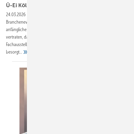
Ü-Ei
Köln
24.03.2026
-
Dach + Holz Die Neuausrichtung des wichtigsten
Branchen­events wurde von zahlreichen Branchenvertretern mit
anfänglicher Skepsis beobachtet. Während manche den Standpunkt
vertraten, dass es wenig Sinn mache, einer etablierten
Fachausstellung mehr Eventcharakter einzuhauchen, waren andere
besorgt...