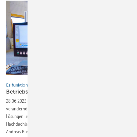
Bild: TR Flachdachbau GmbH
Es funktioniert nicht über Nacht
Betriebsentwicklung am Puls der
Zeit
28.06.2023
-
Innovative Handwerksbetriebe reagieren auf sich
verändernde Kundenwünsche und setzen dabei zeitgemäße
Lösungen und Technologien ein. Der Blick in den Fachbetrieb TR
Flachdachbau GmbH ist entsprechend aufschlussreich Von
Andreas
Buck