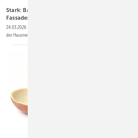
Bild: Gustav Barth GmbH / KI-Info
Sta rk: Barth und BAUMETALL suchen drei
Fassaden-Heros
24.03.2026
-
Bewerbungsstart für das große Live-Fassadenbattle auf
der
Hausmesse
Bild: BAUMETALL und New Africa - stock.adobe.com