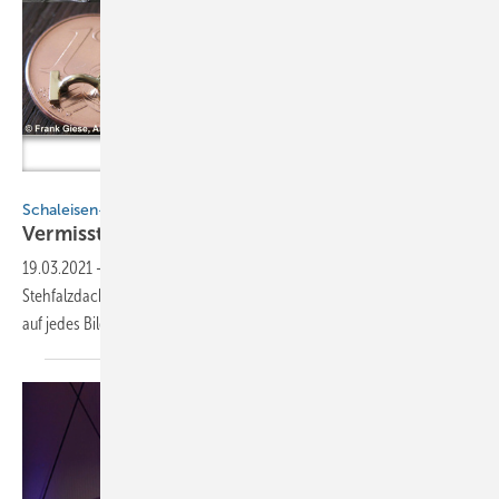
BAUMETALL / Klempnerzukunft
Schaleisen-Fotos gesucht!
Vermisst! Schalie
gesucht
19.03.2021
-
BAUMETALL sucht kreative Schaleisen-Fotos! Ob auf dem
Stehfalzdach liegend oder den Feierabend genießend, wir freuen uns
auf jedes Bild das Schali
zeigt.