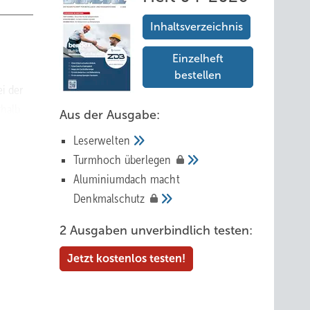
Inhaltsverzeichnis
Einzelheft
bestellen
i der
rhalb
Aus der Ausgabe:
 Zeit-
Leserwelten
adens-
Tur mhoch
überlegen
Aluminiumdach macht
unden
Denkmalschutz
2 Ausgaben unverbindlich testen:
Jetzt kostenlos testen!
age soll