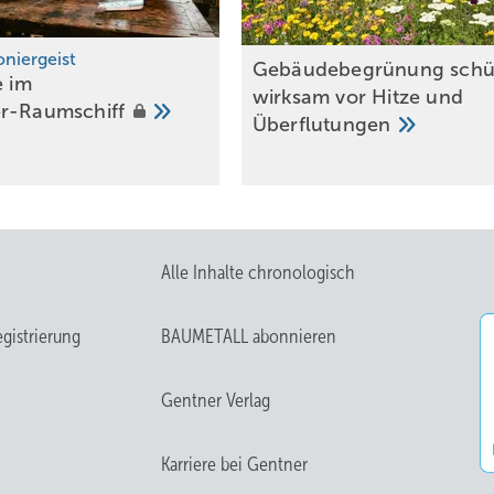
oniergeist
B
Gebäudebegrünung schü
e im
lich unterhalb der Dachflächenfenster. Die restliche Dachfläche war in
wirk­sam vor Hitze und
er-Raumschiff
f den Fenstereinfassungen
Über­flu­tun­gen
Alle Inhalte chronologisch
gistrierung
BAUMETALL abonnieren
Gentner Verlag
Karriere bei Gentner