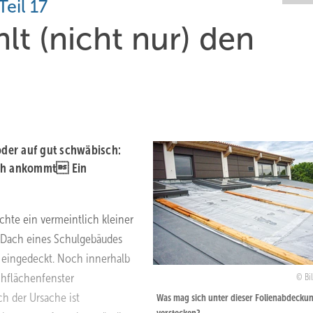
eil 17
lt (nicht nur) den
der auf gut schwäbisch:
lich ankommt Ein
chte ein vermeintlich kleiner
s Dach eines Schulgebäudes
 eingedeckt. Noch innerhalb
hflächenfenster
Bi
ch der Ursache ist
Was mag sich unter dieser Folienabdecku