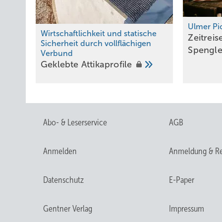
Ulmer Pi
Wirtschaftlichkeit und statische
Zeitreis
Die Schäden an der Titanzinkeindeckung entstanden ausschließ
Sicherheit durch vollflächigen
Spengl
tadellosem ­Zustand. Stelzers Hauptaugenmerk lag deshalb au
Verbund
Ge klebte
Attikaprofile
Abo- & Leserservice
AGB
Anmelden
Anmeldung & Re
Datenschutz
E-Paper
Gentner Verlag
Impressum