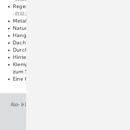
Regenerative Energien in Klempnerhand
01.02.2008
Metallische Haut
01.02.2008
Naturwissenschaft
01.02.2008
Hangobjekt mit Rauten
01.02.2008
Dach+Holz 2008
01.02.2008
Durchschaubare Fassade
01.02.2008
Hinter den Kulissen
01.02.2008
Klempnertechnik kompakt — Profilübersicht
zum Sammeln
01.02.2008
Eine Kupferfassade
01.02.2008
Abo- & Leserservice
AGB
Alle Inhalte chronologisch
Anmelden
Anmeldung & Registrierung