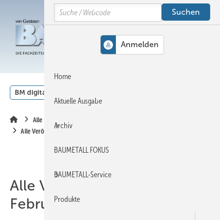
Springe
Springe
Springe
Search
auf
auf
auf
Hauptinhalt
Hauptmenü
SiteSearch
MENÜ
Home
BM digital
Veranstaltungen
Kalender
English
Aktuelle Ausgabe
Alle Inhalte chronologisch
Archiv
Alle Veröffentlichungen im Februar 2008
BAUMETALL FOKUS
BAUMETALL-Service
Alle Veröffentlichungen im
Produkte
Februar 2008