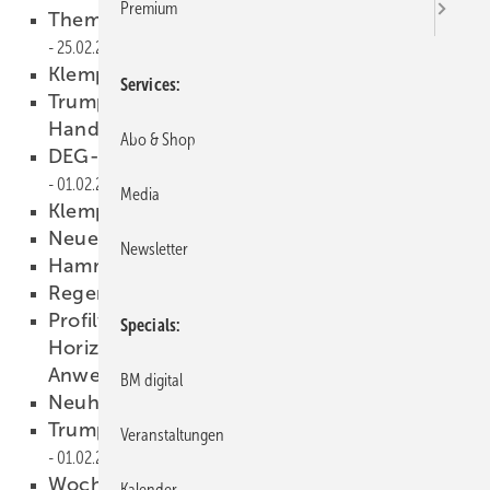
Premium
Themen-Messestand auf der Deubau
25.02.2008
Klempner,das sind wir!
20.02.2008
Services
Trumpf auf der internationalen
Handwerksmesse in München
11.02.2008
Abo & Shop
DEG-Firmengruppe bietet Bleischulungen
01.02.2008
Media
Klempner, das sind wir!
01.02.2008
Neues Spezial-Zubehör?
01.02.2008
Newsletter
Hammerset zum Hammerpreis
01.02.2008
Regen als Stromlieferant?
01.02.2008
Profiltechnik für Fassade
Specials
Horizontalpaneelsystem, Planung und
Anwendung
01.02.2008
BM digital
Neuheit von Wuko
01.02.2008
Trumpf Nibbler N500-8 weiterentwickelt
Veranstaltungen
01.02.2008
Woche der Sonne startet in die zweite
Kalender