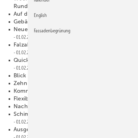
Runde
01.02.2008
Auf die Plätze, Dexter, los!
01.02.2008
English
Gebäude gesucht
01.02.2008
Neue Regionalstruktur bei Prefa
Fassadenbegrünung
01.02.2008
Falzabdichtung auf Schwedisch
01.02.2008
Quick-Spannzange ersetzt dritte Hand
01.02.2008
Blick ins Verborgene
01.02.2008
Zehn Jahre Klempnermuseum
01.02.2008
Kommentar
01.02.2008
Flexibilität ohne Grenzen
01.02.2008
Nachgehakt
01.02.2008
Schimmelbildung an Dachüberständen
01.02.2008
Ausgezeichnete Metalldächer und -fassaden
01.02.2008