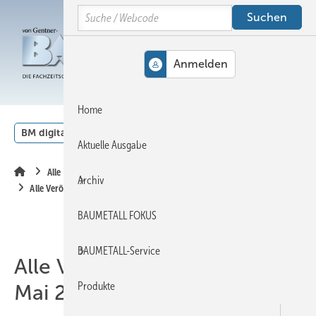
Springe
Springe
Springe
Search
auf
auf
auf
Hauptinhalt
Hauptmenü
SiteSearch
MENÜ
Home
BM digital
Veranstaltungen
Kalender
English
Aktuelle Ausgabe
Alle Inhalte chronologisch
Archiv
Alle Veröffentlichungen im Mai 2021
BAUMETALL FOKUS
BAUMETALL-Service
Alle Veröffentlichungen im
Produkte
Mai 2021