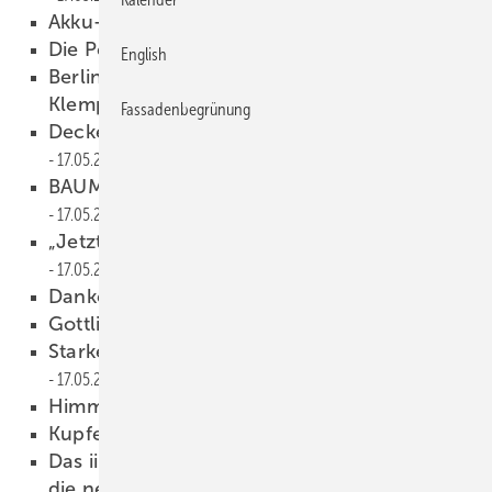
Akku-Allianz bei Conrad
17.05.2021
Die Perspektive erweitern!
17.05.2021
English
Berlin: Vorbereitungslehrgang zur
Klempner-Meisterprüfung
17.05.2021
Fassadenbegrünung
Deckenrosette aus Zink sucht neuen Besitzer
17.05.2021
BAUMETALL-Leser haben das Wort:
17.05.2021
„Jetzt mal ehrlich …“ – geht das überhaupt?
17.05.2021
Dankeschön
17.05.2021
Gottlieb Karl Dangel verstorben
17.05.2021
Starker Nachwuchs trotz(t) Corona
17.05.2021
Himmlischer Sporer-Rock
17.05.2021
Kupferzeit
17.05.2021
Das iib Network im Web-Check: Das kann
die neue Website
17.05.2021