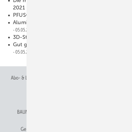
Die meistgelesenen Onlineartikel im April
2021
06.05.2021
PFUSCH macht KUNST
06.05.2021
Aluminium lässt Ballsportarena erstrahlen
05.05.2021
3D-Strukturen aus Metall
05.05.2021
Gut geschützt in den Sommer starten
05.05.2021
Abo- & Leserservice
AGB
Alle Inhalte chronologisch
Anmelden
Anmeldung & Registrierung
BAUMETALL abonnieren
Datenschutz
E-Paper
Gentner Verlag
Gentner Verlag
Impressum