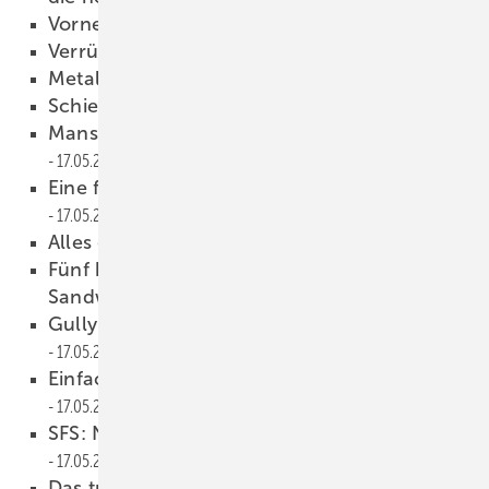
Vornehmes Erbe
17.05.2021
Verrückte Skulptur
17.05.2021
Metall für die Seele
17.05.2021
Schieferkuss
17.05.2021
Ma nsardendach am Schlossturm
17.05.2021
Eine fast unendliche Geschichte
17.05.2021
Alles drauf, alles drin !
17.05.2021
Fünf bis 15 Grad / Zambelli-News für
Sandwichdächer
17.05.2021
Gully-Berechnungshilfe von Sita
17.05.2021
Einfach und sicher mit Secupoint
17.05.2021
SFS: Neue ETA – neuer Flachdachkatalog
17.05.2021
Das tragende Bodendielensystem Terrace+