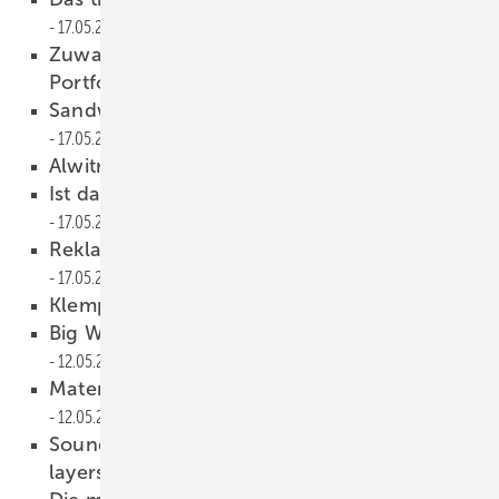
17.05.2021
Zuwachs für Grömo-Wasserfangkasten-
Portfolio
17.05.2021
Sandwich-Paneele präzise schneiden
17.05.2021
Alwitra Schulungsvideos
17.05.2021
Ist das Kunst oder kann das weg?
17.05.2021
Reklamationen erstklassig erledigen
17.05.2021
Klempnertainment
17.05.2021
Big Wipes sind wirksam gegen Viren
12.05.2021
Material-Engpass: Die Diskussion ist eröffnet
12.05.2021
Sound insulation with acoustic separation
layers
10.05.2021