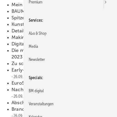
Premium
Mein Hammer und ich
28.09.2023
BAUMETALL 06/2023 als PDF
27.09.2023
Spit zenleistung in Traumlage
26.09.2023
Services
Kunsthammer
26.09.2023
Detailve rliebt
26.09.2023
Abo & Shop
Making-off
26.09.2023
Digitalisierung im Griff
26.09.2023
Media
Die meistgelesenen Onlineartikel im August
2023
26.09.2023
Newsletter
Z u schade für die Tonne
26.09.2023
Early-Bird-Ticket für den Klempnertag
26.09.2023
Specials
EuroSkills Gdańsk 2023
26.09.2023
Nachruf: Dr. Rolf Heddrich verstorben
BM digital
26.09.2023
Abschied von Ewald Egloff
26.09.2023
Veranstaltungen
Branchenbarometer Top + Flop
26.09.2023
Kalender