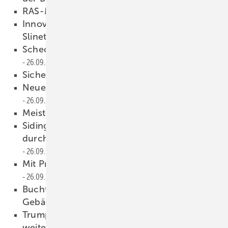
RAS-Maschinen-Highlights
26.09.2023
Innovatives und Neues von Variobend und
Slinet
26.09.2023
Schechtl – Vorfreude auf die Blechexpo
26.09.2023
Sicher ist sicher
26.09.2023
Neues aus der Erfolgsmeisterei
26.09.2023
Meisterstück de s Jahres
26.09.2023
Siding-Paneele von Zambelli: Energetisch
durchdacht und optisch ansprechend
26.09.2023
Mit Prefa groß formatig ans Ziel
26.09.2023
Buchtipp: Gesundes Arbeiten in der
Gebäudetechnik
26.09.2023
Trumpf entwickelt TruTool S250 LiHD 18V
weiter
26.09.2023