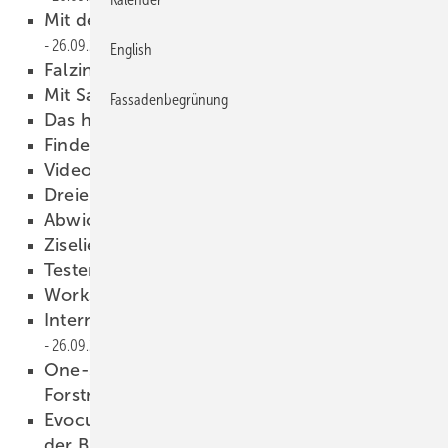
Mit dem Zinkflieger nach Australien
26.09.2023
English
Falzinator gesucht
26.09.2023
Mit Sachverstand erklärt
26.09.2023
Fassadenbegrünung
D a s hält!
26.09.2023
Finde den Fehler
26.09.2023
Video-Beratung von Grömo
26.09.2023
Dreieinhalb plus viereinhalb
26.09.2023
Ab wickeln gedrehter Körper
26.09.2023
Ziselieren und Treiben
26.09.2023
Testen. Machen. Profitieren.
26.09.2023
Workshopreihe
26.09.2023
Internationale Messen für Blechbearbeitung
26.09.2023
One-Sto p-Partner Cidan, Thalmann,
Forstner & nuIT
26.09.2023
Evocut – offizielle Produktvorstellung auf
der Blechexpo 2023
26.09.2023