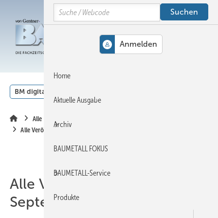
Springe
Springe
Springe
Search
auf
auf
auf
Hauptinhalt
Hauptmenü
SiteSearch
MENÜ
Home
BM digital
Veranstaltungen
Kalender
English
Aktuelle Ausgabe
Alle Inhalte chronologisch
Archiv
Alle Veröffentlichungen im September 2023
BAUMETALL FOKUS
BAUMETALL-Service
Alle Veröffentlichungen im
Produkte
September 2023