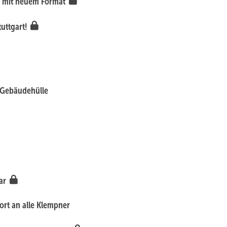
ag mit neuem Format
tuttgart!
 Gebäudehülle
bar
ort an alle Klempner