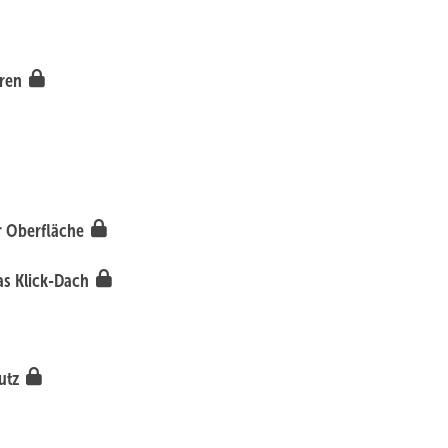
eren
r Oberfläche
as Klick-Dach
hutz