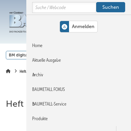
Springe
Springe
Springe
Search
auf
auf
auf
Hauptinhalt
Hauptmenü
SiteSearch
MENÜ
Home
BM digital
Veranstaltungen
Kalender
English
Aktuelle Ausgabe
Heftarchiv
Archiv
BAUMETALL FOKUS
Heft 04-2021
BAUMETALL-Service
Produkte