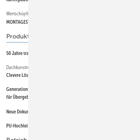
Wertschöpfung auf Metalldächern
MON TAGESYSTEME FÜR SOLARMODULE
Produkte
50 Jahre transluzente Bauelemente
Dachkonstruktionen mit Kehlen oder Gauben
Clevere Lösung für alle Wasserfälle
Generationswechsel im Handwerk und Mittelstand – ein Minenfeld
für Übergeber und Übernehmer!
Neue Dokumentation der Informationsstelle Edelstahl Rostfrei
PU-Hochleistungsdämmung für schlanke Metalldächer