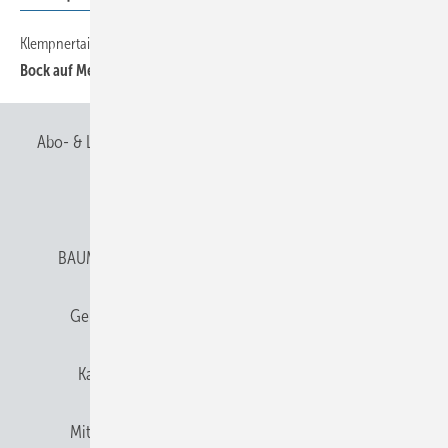
Klempnertainment
Bock auf Meer
Abo- & Leserservice
AGB
Alle Inhalte chronologisch
Anmelden
Anmeldung & Registrierung
BAUMETALL abonnieren
Datenschutz
E-Paper
Gentner Verlag
Gentner Verlag
Impressum
Karriere bei Gentner
Team
Mediaservice
Mitgliedschaften und Engagement
Newsletter