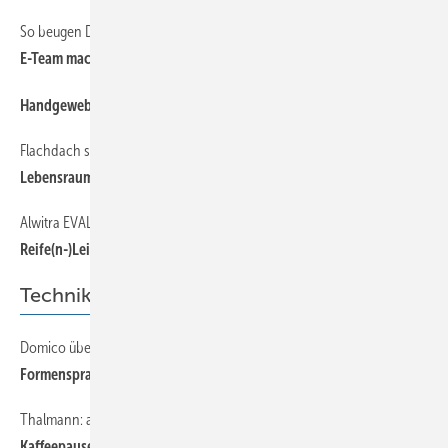
So beugen Dachdenker fatalen Wasserschäden vor
E-Te am macht das Licht an
Handgewebte Kupferdecke
Flachdach sanieren, dämmen und nutzen
Lebensraum Flachdach
Alwitra EV ALON
Reife(n-)Leistung
Technik
Domico überzeugt durch Flexibilität und Design
Formensprache
Thalmann: automatische Blechentnahmeeinheit
Kaffeepause gefällig?