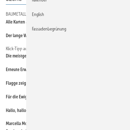
BAUMETALL-Online-Angebot
English
Alle Karten ausspielen
Fassadenbegrünung
Der lange Weg zum Gold
Klick-Tipp auf www.baumetall.de
Die meistgelesenen Onlineartikel im Mai 2021
Erneute Erweiterung der Geschäftsleitung bei Sema
Flagge zeigen mit dem Zunftwappen
Für die Ewigkeit gemacht
Hallo, hallo: Schalie gefunden!
Marcella Montelatici übernimmt Geschäftsführung Vertrieb und