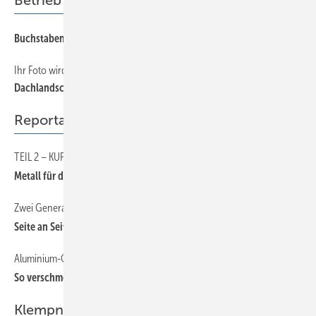
Betrieb
Buchs taben aus Metall
Ihr Foto wird gesucht
Dachlandschaften
Reportage
TEIL 2 – KUPPELBEKLEIDUNG MIT 3D-KUPFERRAUTEN
Metall für die Seele
Zwei Generationen unter einem Dach
Seite an Seite
Aluminium-Gebäudehülle von Zambelli
So verschmelzen Dach und Fassade
Klempnertainment