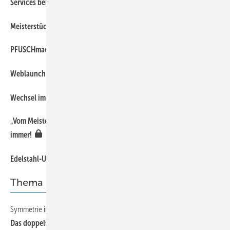
Services bei Trumpf Werkzeugmaschinen
Meisterstück des Jahres
PFUSCHmachtKUNST
Weblaun ch der BAUMETALL International
Wechsel im Alwitra Produktmanagement
„Vom Meister und dem Fischkopf“ – Selbsterkenntnis hilft nicht
immer!
Edelstahl-Urgestein Wolfgang Lemke geht in die Ruhephase
Thema
Symmetrie in Perfektion
Das doppelte Lottchen