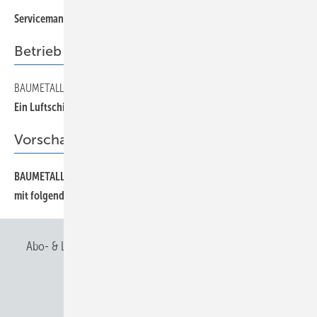
53
Servicemanagement zu 100 % digital
Betrieb
BAUMETALL-Online-Extra
57
Ein Luftschiff aus Titanzink
Vorschau
BAUMETALL 8/2008 erscheint am 17. Dezember,unter anderem
57
mit folgenden Themen:
Abo- & Leserservice
AGB
Alle Inhalte chronologisch
Anmelden
Anmeldung & Registrierung