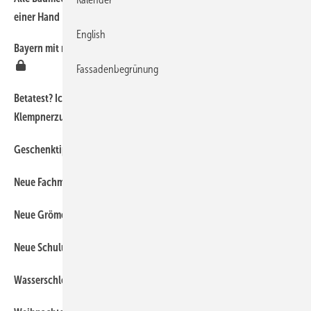
einer Hand
English
Bayern mit neuer Niederschlagswasser-Freistellungsverordnung
7
Fassadenbegrünung
Betatest? Ich bin dabei! Gemeinsam für eine bessere
7
Klempnerzukunft
7
Geschenktipp für Weihnachten
7
Neue Fachmesse für Gebäudetechnik
7
Neue Grömo-Technik-Hotline
7
Neue Schulungstermine bei Prefa
7
Wasserschloss