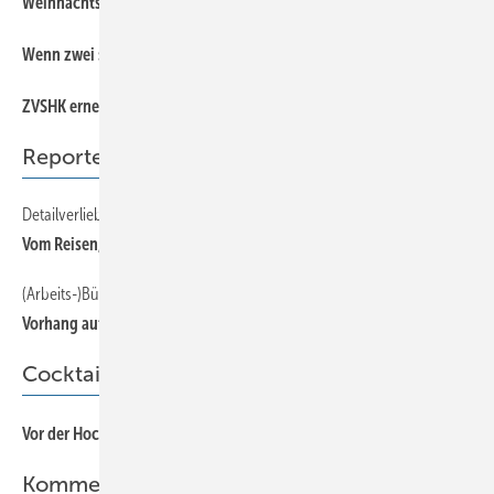
7
Weihnachtsmarkt bei Engelhardt
7
Wenn zwei sich streiten…
7
ZVSHK ernennt neuen Hauptgeschäftsführer
Reporter
Detailverliebte Aluminiumhülle
30
Vom Reisen, Rastern und Rasten
(Arbeits-)Bühne frei für Quadro, Snapfalz und Co.
35
Vorhang auf für Schlebach
Cocktail
58
Vor der Hochzeit
Kommentar