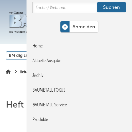
Springe
Springe
Springe
Search
auf
auf
auf
Hauptinhalt
Hauptmenü
SiteSearch
MENÜ
Home
BM digital
Veranstaltungen
Kalender
English
Aktuelle Ausgabe
Heftarchiv
Archiv
BAUMETALL FOKUS
Heft 07-2008
BAUMETALL-Service
Produkte