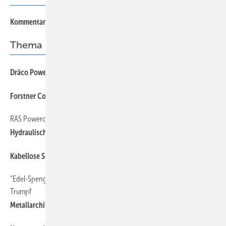
Kommentar
Thema
15
Dräco Power Tools
15
Forstner Coilverarbeitung
RAS Powercut
24
Hydraulische Schwingschnitt-Tafelschere
18
Kabellose Scheren von Trumpf mit neuer Akkutechnologie
“Edel-Spengler“ Lummel setzt auf Maschinen und Werkzeuge von
26
Trumpf
Metallarchitektur der Superlative