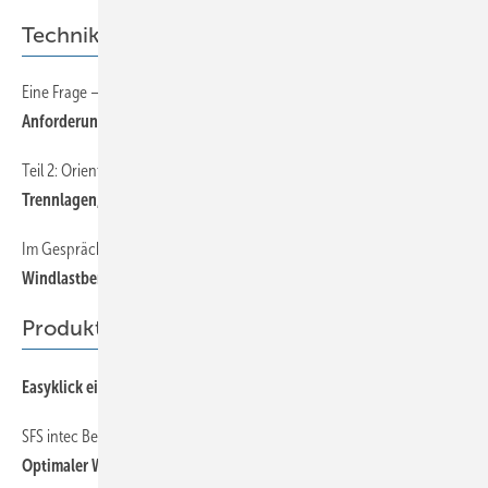
Technik
Eine Frage — sechs Antworten
46
Anforderungen an Trennlagen heute
Teil 2: Orientierungshilfe Trennlagen
39
Trennlagen, Metallbedachungen und Zubehör
Im Gespräch mit Leonhard Knobloch
49
Windlastberechnung in der Praxis
Produkte
53
Easyklick ein vielseitiges Metalldachsystem
SFS intec Befestiger sichern einschalige Metalldachdeckung
54
Optimaler Wetterschutz für 1400 Caravans