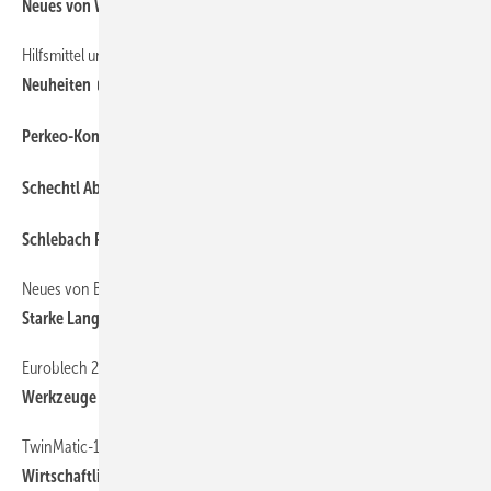
18
Neues von Wuko
Hilfsmittel und Elektrowerkzeuge
18
Neuheiten
18
Perkeo-Konstantregler mit Sintermetall-Filter
15
Schechtl Abkantmaschinen und Tafelscheren
15
Schlebach Profiltechnik und Coilverarbeitung
Neues von Biegemaster — Teil I
24
Starke Langabkantmaschinen
Euroblech 2008 — Messetelegramm — BAUMETALL vor Ort
15
Werkzeuge + Maschinen
TwinMatic-125M und TwinMatic-150M
21
Wirtschaftliches Doppelbiegen