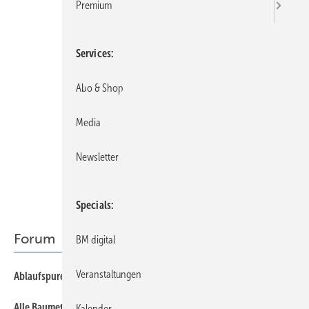
Premium
Services
Abo & Shop
Media
Newsletter
Specials
Forum
BM digital
Veranstaltungen
7
Ablaufspuren
Alle Baumetalle für Dach, Fassade und Dachentwässerung aus
7
Kalender