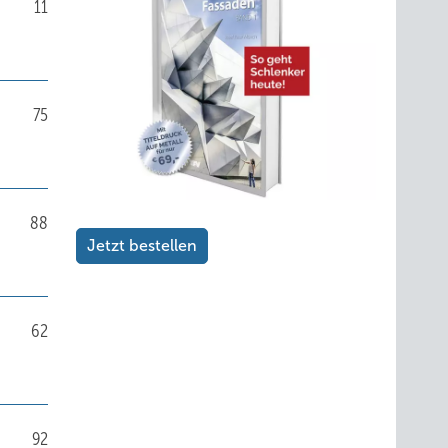
11
75
88
Jetzt bestellen
62
92