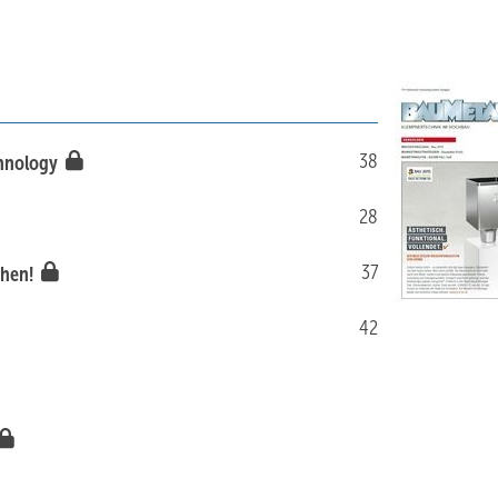
38
chnology
28
37
chen!
42