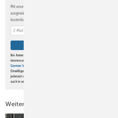
Mit unserem Newsletter erhalten Sie regelmäßig von uns
ausgewählte Informationen und Neuigkeiten, gebündelt und
kostenlos direkt ins Postfach.
Bei Anmeldung zu diesem Newsletter bin ich damit einverstanden, über
interessante Verlags- und Online-Angebote
der Marken der Alfons W.
Gentner Verlag GmbH & Co. KG
informiert zu werden. Diese
Einwilligung kann ich jederzeit widerrufen und eine Abmeldung ist
jederzeit möglich. Informationen zum Umgang mit Daten finden Sie
auch in unserer
Datenschutzerklärung
.
Weitere Inhalte