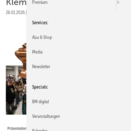
Klempnertechnik
Premium
26.01.2026
|
Druckvorschau
Services
Abo & Shop
Media
Newsletter
Specials
BM digital
Veranstaltungen
BAUMETALL
Präsentation der Meisterstücke im Januar 2026
Kalender