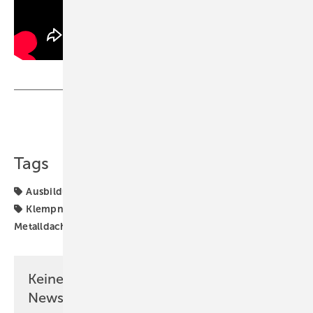
Teilen
Link kopieren
Tags
Ausbildung
Blechmaster
Handwerk
Klempner
Klempnertechnik
Meister
Meisterstücke
Metalldach
Robert-Mayer-Schule
Spengler
Keine Zeit? Kein Problem mit dem BM
Newsletter!