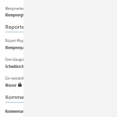
Klempnertechnik erzeugt „freie Wärme“
24
Klempnergie
Reporter
Robert-Mayer-Schüler lassen den Funken überspringen
46
Klempnerpaten finden Patenklempner
Eine blaugraue Aluminiumfassade als Markenzeichen
41
Schwäbischer Blues
Ein meisterliches Festival
45
Wasser
Kommentar
Kommentar