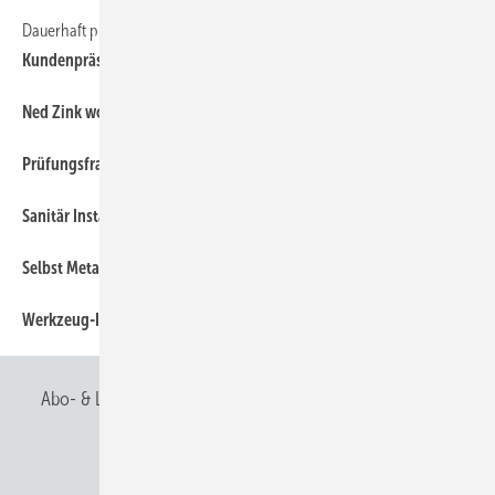
Dauerhaft präsent beim Kunden
58
Kundenpräsente
63
Ned Zink world:
63
Prüfungsfragen für Bausachverständige
63
Sanitär Installation / Klempnertechnik
63
Selbst Metallarbeiten am Haus durchführen
63
Werkzeug-Innovationen
Abo- & Leserservice
AGB
Alle Inhalte chronologisch
Anmelden
Anmeldung & Registrierung