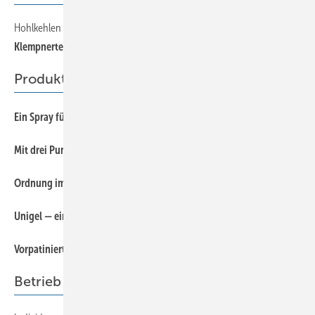
Hohlkehlen im Ziegeldach
49
Klempnertechnik kompakt — Profilübersicht zum Sammeln
Produkte
49
Ein Spray für alle Fälle
49
Mit drei Punkten in Führung
49
Ordnung im Chaos
49
Unigel — eines für Alles
49
Vorpatiniertes Titanzink mit strukturierter Oberfläche
Betrieb