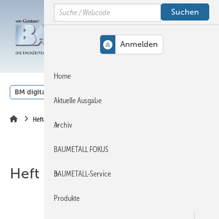
Springe
Springe
Springe
Search
auf
auf
auf
Hauptinhalt
Hauptmenü
SiteSearch
MENÜ
Home
BM digital
Veranstaltungen
Kalender
English
Aktuelle Ausgabe
Heftarchiv
Archiv
BAUMETALL FOKUS
Heft 01-2008
BAUMETALL-Service
Produkte