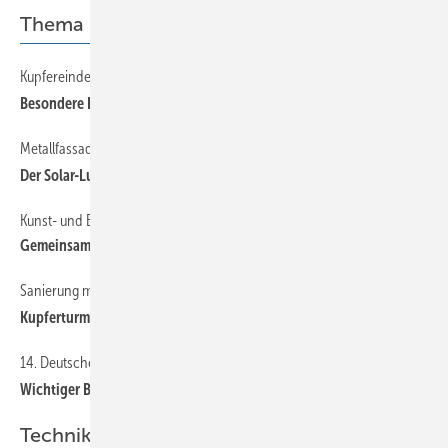
Thema
Kupfereindeckung durch Generationen
32
Besondere Erbschaft
Metallfassade heizt Gewerbebauten
29
Der Solar-Luft-Kollektor
Kunst- und Bauspengler auf einem Dach
36
Gemeinsam erfolgreich
Sanierung mit Seeblick
38
Kupferturm am Wasser
14. Deutscher Klempnertag
22
Wichtiger Branchentreff in Würzburg
Technik