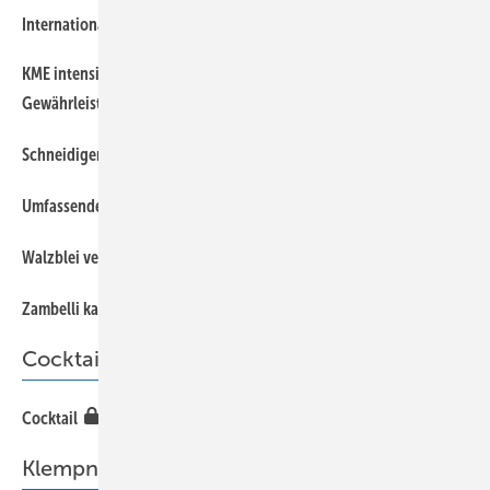
7
Internationale Tagung der Zinkindustrie in Goslar
KME intensiviert Unterstützung bei Marketing, Service und
7
Gewährleistung
7
Schneidiger Spengler
7
Umfassendes Fachprogramm und neue Messe-Plattform
7
Walzblei verbindet
7
Zambelli kauft Entlesberger
Cocktail
66
Cocktail
Klempnertechnik