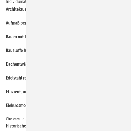
Individumatisch erfolgreich
52
Architektuell
63
Aufmaß per Software
63
Bauen mit Titanzink — VM Zinc-Planungsordner
63
Baustoffe für Dach und Wand
63
Dachentwässerung, Verkaufen klug gemacht:
63
Edelstahl rostfrei, ein Leitfaden:
63
Effizient, umweltfreundlich, kostensparend:
63
Elektrosmog, Umweltthema
Wie werde ich Klempner? Teil1
61
Historische Fachliteratur