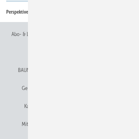
48
Perspektiven für Mosambik
Abo- & Leserservice
AGB
Alle Inhalte chronologisch
Anmelden
Anmeldung & Registrierung
BAUMETALL abonnieren
Datenschutz
E-Paper
Gentner Verlag
Gentner Verlag
Impressum
Karriere bei Gentner
Team
Mediaservice
Mitgliedschaften und Engagement
Newsletter