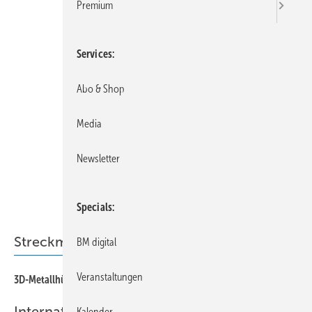
Premium
Services
Abo & Shop
Media
Newsletter
Specials
Streckmetall
BM digital
Veranstaltungen
58
3D-Metallhülle für Firmengebäude
Internationaler Interessenbund Baumetalle
Kalender