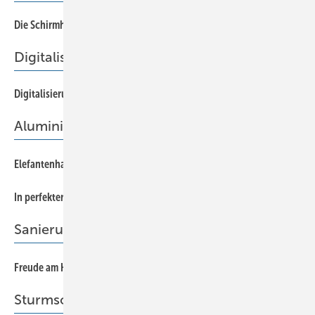
Die Schirmherren von Zürich
54
Digitalisierter Fachbetrieb
Digitalisierung für Klempner und Raketenforscher
33
Aluminium
70
Elefantenhaus
64
In perfekter Harmonie
Sanierung
60
Freude am Handwerk
Sturmschaden