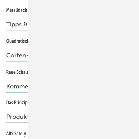
26
Metalldach auf Abwegen
Tipps & Tricks
24
Quadratisch. Praktisch. Schön.
Corten-Stahl
66
Raue Schale ...
Kommentar
Das Prinzip “Anbaggern“ steht Kopf
5
Produkte
38
ABS Safety