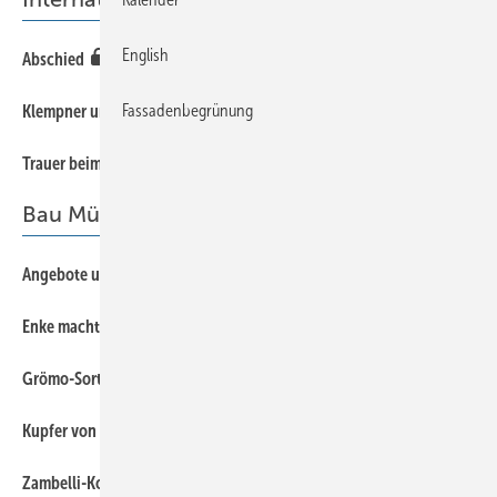
English
23
Abschied
20
Fassadenbegrünung
Klempner und Spengler sind international
23
Trauer beim SMV Bayern
Bau München
36
Angebote und Tipps
42
Enke macht den Meister
42
Grömo-Sortiment
40
Kupfer von Aurubis auf der Bau
40
Zambelli-Komplettpakete fürs Dach