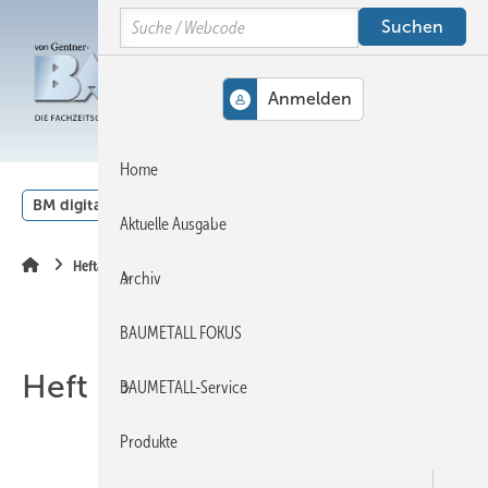
Springe
Springe
Springe
Search
auf
auf
auf
Hauptinhalt
Hauptmenü
SiteSearch
MENÜ
Home
BM digital
Veranstaltungen
Kalender
English
Aktuelle Ausgabe
Heftarchiv
Archiv
BAUMETALL FOKUS
Heft 08-2016
BAUMETALL-Service
Produkte