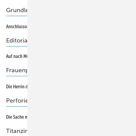
Grundleitungsanschluss
30
Anschlussoptimierung
Editorial
Auf nach München
74
Frauenpower
44
Die Herrin der Kupferkunst
Perforiertes Aluminium
56
Die Sache mit den Löchern
Titanzink