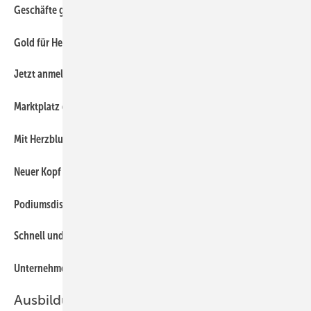
Geschäfte geschehen zwischen Menschen
12
10
Gold für Heinzlmeier
Jetzt anmelden!
14
8
Marktplatz der Klempner
18
Mit Herzblut in Göteborg
10
Neuer Kopf bei Trumpf Elektrowerkzeuge
8
Podiumsdiskussion zur Bau München
Schnell und effektiv
16
8
Unternehmenszusammenschluss bei Barth
Ausbildung