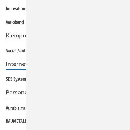
38
Innovation im Fassadendesign
38
Variobend
Klempnertainment
Social(Santa)Media
53
Internet-Tipp
SDS Systems — 3D-DachCAD
7
Personen & Informationen
10
Aurubis macht das “rote Gold“ erlebbar
BAUMETALL sucht Wilde 13
10