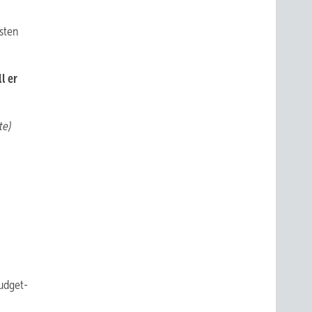
sten
l er
te)
udget-