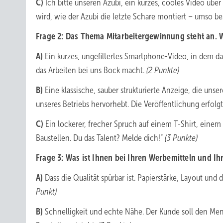
C)
Ich bitte unseren Azubi, ein kurzes, cooles Video über
wird, wie der Azubi die letzte Schare montiert – umso be
Frage 2: Das Thema Mitarbeitergewinnung steht an. W
A)
Ein kurzes, ungefiltertes Smartphone-Video, in dem da
das Arbeiten bei uns Bock macht.
(2 Punkte)
B)
Eine klassische, sauber strukturierte Anzeige, die unser
unseres Betriebs hervorhebt. Die Veröffentlichung erfolg
C)
Ein lockerer, frecher Spruch auf einem T-Shirt, eine
Baustellen. Du das Talent? Melde dich!“
(3 Punkte)
Frage 3: Was ist Ihnen bei Ihren Werbemitteln und I
A)
Dass die Qualität spürbar ist. Papierstärke, Layout un
Punkt)
B)
Schnelligkeit und echte Nähe. Der Kunde soll den Men