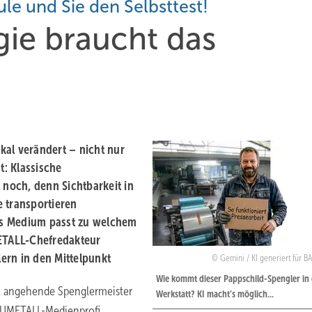
e und Sie den Selbsttest!
gie braucht das
kal verändert – nicht nur
t: Klassische
 noch, denn Sichtbarkeit in
 transportieren
es Medium passt zu welchem
ETALL-Chefredakteur
ern in den Mittelpunkt
Gemini / KI generiert für 
Wie kommt dieser Pappschild-Spengler in 
n angehende Spenglermeister
Werkstatt? KI macht’s möglich...
UMETALL-Medienprofi