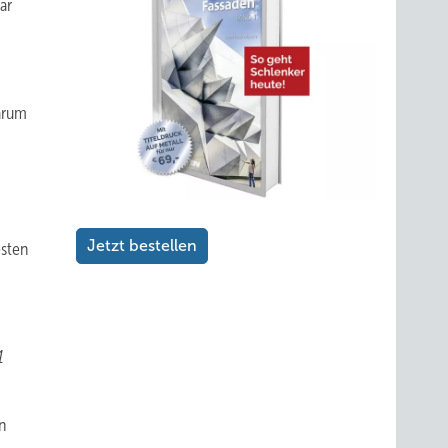
ar
warum
g
Jetzt bestellen
esten
1
en