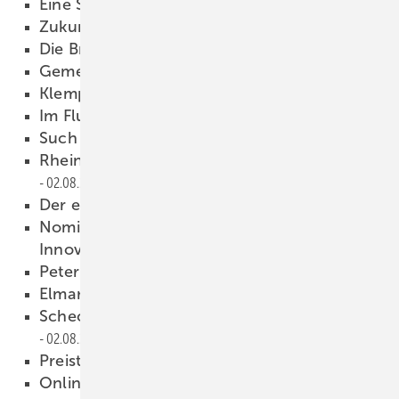
Eine Spenglerei hebt ab
02.08.2012
Zukunft Gebäudehülle
02.08.2012
Die Branche lebt
02.08.2012
Gemeinsam Zukunft gestalten
02.08.2012
Klempnertainment
02.08.2012
Im Fluss bleiben
02.08.2012
Such mich auf Facebook!
02.08.2012
Rheinzink Clipfix und Befestigungshafte
02.08.2012
Der erste Eindruck zählt
02.08.2012
Nominiert für den BAUMETALL-
Innovationspreis 2012
02.08.2012
Peter Trenkwalder
02.08.2012
Elmar Esser
02.08.2012
Schechtl erfindet das Notizbuch neu
02.08.2012
Preisträger
02.08.2012
Online-Tipp
02.08.2012