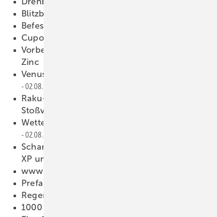
Drehbares Coillager
02.08.2012
Blitzblank
02.08.2012
Befestigung mit System
02.08.2012
Cuponal-Rinnenhalter
02.08.2012
Vorbewittertes Regenwassersystem von VM-
Zinc
02.08.2012
Venusblei: Blei in seiner schönsten Form
02.08.2012
Raku-Topclip — Der universelle
Stoßverbinder
02.08.2012
Wetterfest im Herz der Dolomiten
02.08.2012
Scharen-Ermittlung WIN 6.0 für Windows
XP und Windows 7
02.08.2012
www.dach-bau.info
02.08.2012
Prefa-Ladies' Day
02.08.2012
Regenrinne für Afrika
02.08.2012
1000 Kraniche für Fukushima
02.08.2012