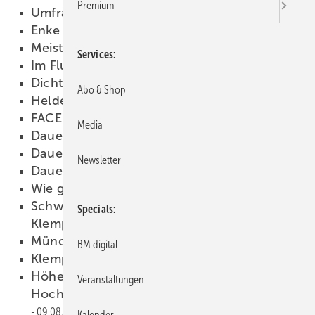
Premium
Umfrage
20.08.2012
Enke gibt Gas
16.08.2012
Meister aus München
15.08.2012
Services
Im Fluss
15.08.2012
Dichtband gefordert
15.08.2012
Abo & Shop
Heldenhaft
09.08.2012
FACE.BUCK
09.08.2012
Media
Dauerhaft sicher
09.08.2012
Dauerhaft fit
09.08.2012
Newsletter
Dauerhaft dicht
09.08.2012
Wie geschmiert
09.08.2012
Schweizer ­Exponate für das
Specials
Klempnermuseum
09.08.2012
Münchner im Meisterhimmel
09.08.2012
BM digital
Klempnertainment
09.08.2012
Höherer Arbeitsfortschritt mit
Veranstaltungen
Hochfrequenz-Elektrowerkzeugen
09.08.2012
Kalender