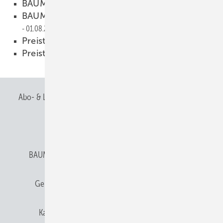
BAUMETALL Innovationspreis
01.08.2012
BAUMETALL Innovationspreis 2012
01.08.2012
Preisträger
01.08.2012
Preisträger
01.08.2012
Abo- & Leserservice
AGB
Alle Inhalte chronologisch
Anmelden
Anmeldung & Registrierung
BAUMETALL abonnieren
Datenschutz
E-Paper
Gentner Verlag
Gentner Verlag
Impressum
Karriere bei Gentner
Team
Mediaservice