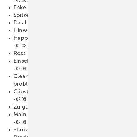
Enke gibt erneut Vollgas
09.08.2012
Spitzenleistung aus Österreich
09.08.2012
Das Leichtbau-Kollegium
09.08.2012
Hinweis der Redaktion
09.08.2012
Happy Birthday Jürgen Votteler
09.08.2012
Ross und Reiter
09.08.2012
Einschalig, unbelüftet, erfolgreich, Mifaro
02.08.2012
Clear System: Schneller Einbau,
problemloses Handling
02.08.2012
Clipstange zur Gleitoptimierung
02.08.2012
Zu guter Letzt ...
02.08.2012
Main Boot. Dein Boot. Unser Boot.
02.08.2012
Stanzhilfe
02.08.2012