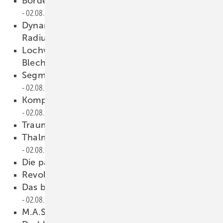
Bördelhilfe für höchste Präzision
02.08.2012
Dynamische Bombierung und automatische
Radiusverstellung
02.08.2012
Lochwand, Werkzeugkiste und Akku-
Blechschere
02.08.2012
Segmentiertes Biegen wird mobil
02.08.2012
Kompakt im Design — stark in der Leistung
02.08.2012
Traumfalz
02.08.2012
Thalmann setzt auf Servo Hydraulik
02.08.2012
Die passt in jeden Kofferraum
02.08.2012
Revolution in der Prozesskette
02.08.2012
Das bietet BAUMETALL im Internet
02.08.2012
M.A.S.C.-Lötnahtreiniger
02.08.2012