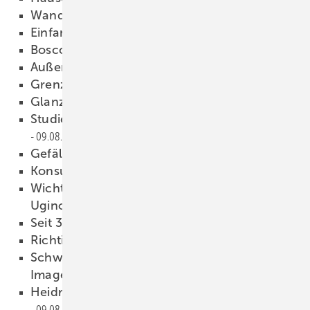
Wandlexikon
09.08.2012
Einfamilienhäuser
09.08.2012
Bosco Verticale
09.08.2012
Außen wie innen
09.08.2012
Grenzenlos gestalten
09.08.2012
Glanzleistung
09.08.2012
Studienrichtung Gebäudehülle
09.08.2012
Gefällt mir!
09.08.2012
Konsul trifft Kranich
09.08.2012
Wichtige Hinweise zur Verarbeitung von
Uginox und Ugitop
09.08.2012
Seit 385 Jahren bei RAS
09.08.2012
Richtigstellung
09.08.2012
Schweizer Gebäudetechnik-­Branche startet
Image-Kampagne
09.08.2012
Heidrun Dickel seit 25 Jahren bei Semmler
09.08.2012