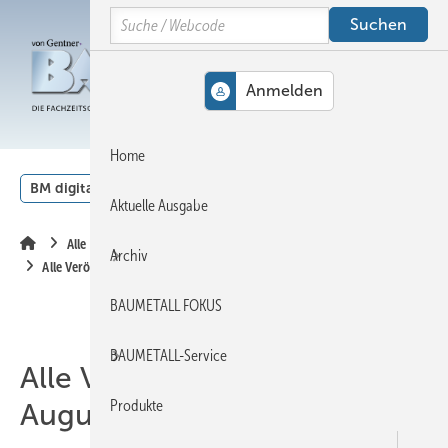
Springe
Springe
Springe
Search
auf
auf
auf
Hauptinhalt
Hauptmenü
SiteSearch
MENÜ
Home
BM digital
Veranstaltungen
Kalender
English
Aktuelle Ausgabe
Alle Inhalte chronologisch
Archiv
Alle Veröffentlichungen im August 2012
BAUMETALL FOKUS
BAUMETALL-Service
Alle Veröffentlichungen im
Produkte
August 2012