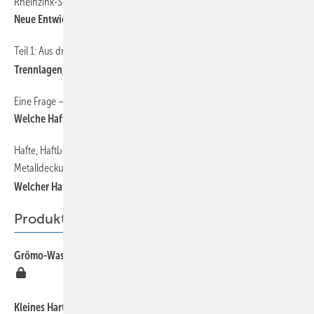
Rheinzink-Solar Workshop
44
Neue Entwicklungen der Solarenergienutzung
Teil 1: Aus drei Teilen wird ein Ganzes
33
Trennlagen, Metall­bedachungen und Zubehör
Eine Frage — Sieben Antworten
38
Welche Hafthöhe ist geeignet?
Hafte, Haftbefestigungen und Haftung für funktionelle
41
Metalldeckungen
Welcher Haft bei welcher Wirrfasertrennlage?
Produkte
Grömo-Wassersammler verhindert überlaufende Regentonnen
47
47
Kleines Hartlötgerät mit großer Leistung