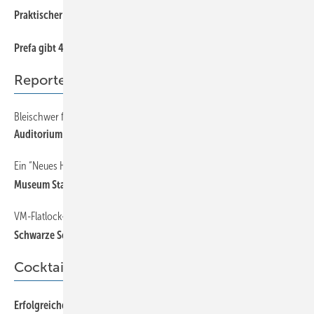
7
Praktischer Umgang mit aktuellen Windlasttabellen?
7
Prefa gibt 40 Jahre Garantie
Reporter
Bleischwer für leichten Musikgenuss
28
Auditorium Parco della Musica in Rom
Ein “Neues Haus“ mit neuer FalZinc-Fassade
24
Museum Starnberger See
VM-Flatlock-Profile für ein Referenzgebäude
21
Schwarze Schale — edler Kern
Cocktail
60
Erfolgreicher Unterricht