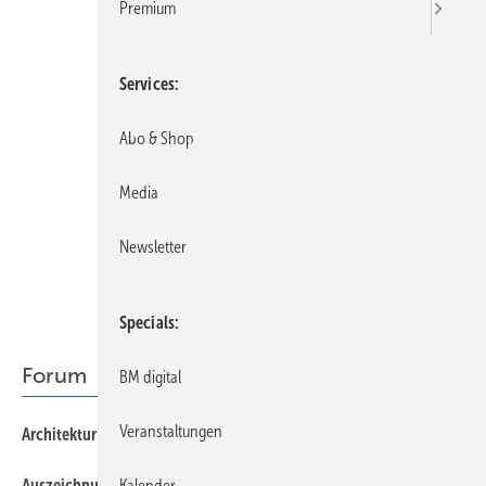
Premium
Services
Abo & Shop
Media
Newsletter
Specials
Forum
BM digital
Veranstaltungen
7
Architektur trifft Titanzink
7
Kalender
Auszeichnung für Markus Patschke