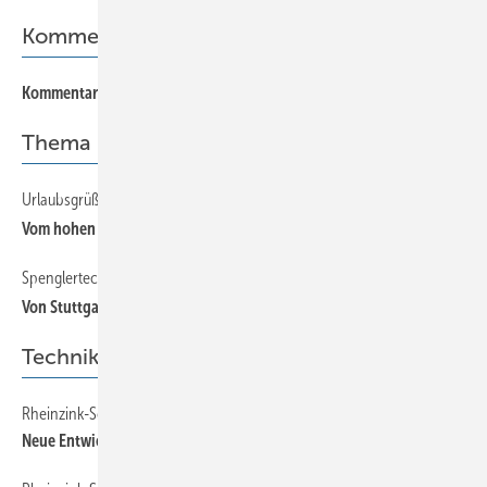
Kommentar
Kommentar
Thema
Urlaubsgrüße von Schlebach-Kunden
14
Vom hohen Westerwald bis ans andere Ende der Welt
Spenglertechnik im Reich der Mitte
14
Von Stuttgart nach Shanghai
Technik
Rheinzink-Solar Workshop
44
Neue Entwicklungen der Solarenergienutzung