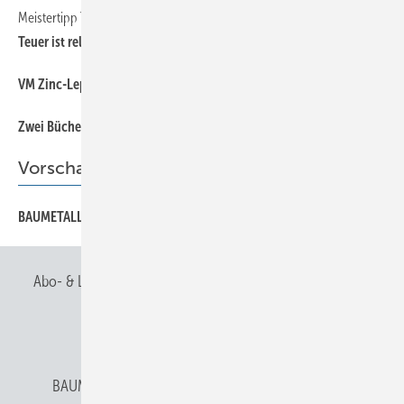
Meistertipp Teil 3
56
Teuer ist relativ — Tipps zum Umgang mit Feilschern
51
VM Zinc-Leporello mit Materialmuster
51
Zwei Bücher für mehr Erfolg
Vorschau
59
BAUMETALL 7/2008 erscheint am 12. November,
Abo- & Leserservice
AGB
Alle Inhalte chronologisch
Anmelden
Anmeldung & Registrierung
BAUMETALL abonnieren
Datenschutz
E-Paper