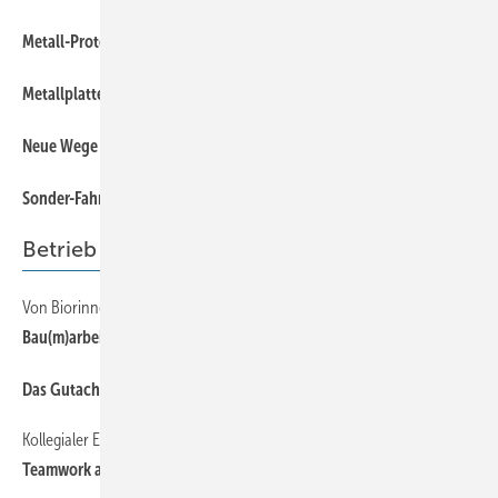
47
Metall-Protect von Enke
47
Metallplatten und Profilbeschichtung
47
Neue Wege im Blitzschutz
47
Sonder-Fahrgerüste von Zarges
Betrieb
Von Biorinnen und gewachsenen Strukturen
59
Bau(m)arbeiter
51
Das Gutachten des Bausachverständigen
Kollegialer Erfolg durch getriebeähnliche Verbindungen
52
Teamwork an einer NedZink-Fassade