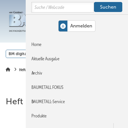
Springe
Springe
Springe
Search
auf
auf
auf
Hauptinhalt
Hauptmenü
SiteSearch
MENÜ
Home
BM digital
Veranstaltungen
Kalender
English
Aktuelle Ausgabe
Heftarchiv
Archiv
BAUMETALL FOKUS
Heft 06-2008
BAUMETALL-Service
Produkte