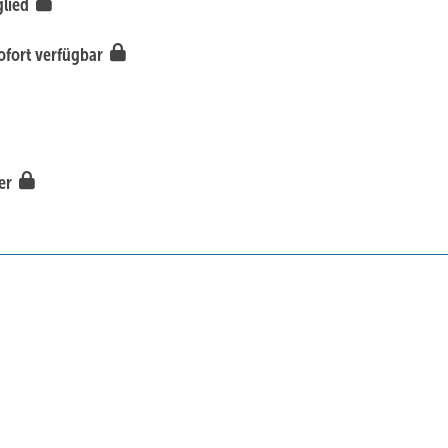
glied
ofort verfügbar
ber