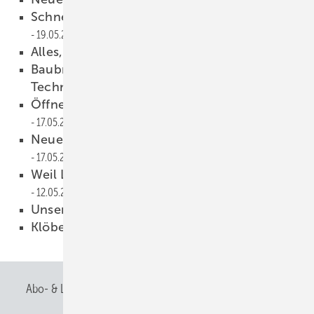
Schnel ler und einfacher dokumentieren
19.05.2023
Alles, bloß nicht lustig!
19.05.2023
Baubranche investiert verstärkt in digitale
Technologien
17.05.2023
Öffnen Sie die Türen Ihres Unternehmens!
17.05.2023
Neues Arbeitszeitmodell = mehr Freizeit?
17.05.2023
Weil Leidenschaft zum Blech verbindet
12.05.2023
Unser Geschenk an Sie
12.05.2023
Klöber wieder unterwegs
05.05.2023
Abo- & Leserservice
AGB
Alle Inhalte chronologisch