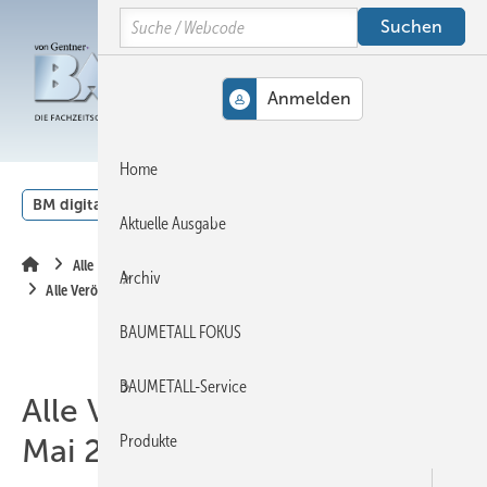
Springe
Springe
Springe
Search
auf
auf
auf
Hauptinhalt
Hauptmenü
SiteSearch
MENÜ
Home
BM digital
Veranstaltungen
Kalender
English
Aktuelle Ausgabe
Alle Inhalte chronologisch
Archiv
Alle Veröffentlichungen im Mai 2023
BAUMETALL FOKUS
BAUMETALL-Service
Alle Veröffentlichungen im
Produkte
Mai 2023