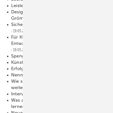
Leisten & Details
19.05.2023
Design-Regentonne und Rohrschelle von ­
Grömo
19.05.2023
Sicheres Geländer von Lux-Top
19.05.2023
Für Kleinf lächen optimiert:
Entwässerungssystem Loro X-Light
19.05.2023
Spenglertechnik rockt
19.05.2023
Künstlerische Meisterstücke
19.05.2023
Erfol greich in Ulm
19.05.2023
Nennt es bloß nicht „Spuren“!
19.05.2023
Wie soll das mit dem Dachhandwerk nur
weitergehen?
19.05.2023
Interview mit eine m Roboter
19.05.2023
Was andere Berufsgrup pen vom Handwerk
lernen können
19.05.2023
Neue Version von ­Bendex.web
19.05.2023