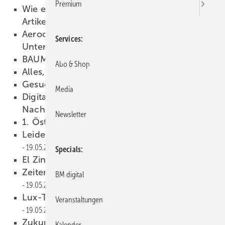
Premium
Wie entsteht eigentlich ein BAUMETALL-
Artikel?
26.05.2023
Aerocompact stellt neue PV-
Services
Unterkonstruktionen vor
22.05.2023
BAUMETALL 03/2023 als PDF
19.05.2023
Abo & Shop
Al les, bloß nicht lustig
19.05.2023
Gesucht? Gefunden!
19.05.2023
Media
Digitale Daten als nächste Stufe der
Nachhaltigkeitsqualität
19.05.2023
Newsletter
1. Österreichischer Dachtag
19.05.2023
Leidenschaft zum Blech verbindet
19.05.2023
Specials
El Zinc setzt auf Solarenergie
19.05.2023
Zeitenwende auf dem Klempnertreff
BM digital
19.05.2023
Lux-Top mit neuem ­Vertriebsleiter
Veranstaltungen
19.05.2023
Zukunft Handwerk 2023: Starker
Kalender