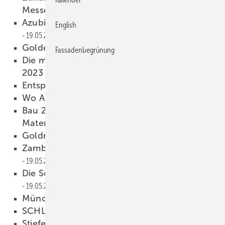
Messeauftakt
19.05.2023
Azubi-Projekt von Hörnschemeyer Dächer
English
19.05.2023
Golden Goal
19.05.2023
Fassadenbegrünung
Die meistgelesenen Onlineartikel im April
2023
19.05.2023
Entspannung pur
19.05.2023
Wo Aluminium Gold wert ist
19.05.2023
Bau 2023 – Weltleitmesse für ­Architektur,
Materialien, Systeme
19.05.2023
Goldrichtige ­Entscheidung
19.05.2023
Zambelli-Neuheiten auf der Bau
19.05.2023
Die Sonne strahlt, wo Spengler sind
19.05.2023
Münchner Stehfalzabenteuer
19.05.2023
SCHLAUMETALL
19.05.2023
Stiefelfalz in P erfektion
19.05.2023