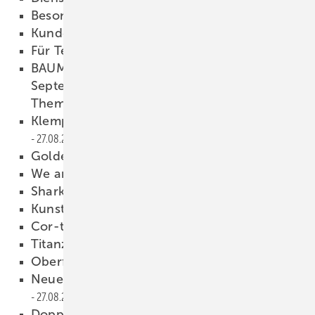
Besonderes Händchen
27.08.2008
Kunde gesucht
27.08.2008
Für Tellerrandkucker
27.08.2008
BAUMETALL 6/2008 erscheint am 24.
September,unter anderem mit folgenden
Themen:
27.08.2008
Klempner-Meisterprüfung 2008
27.08.2008
Goldene Spenglerarbeit 2008
27.08.2008
We are the Champions
27.08.2008
SharkSkin
27.08.2008
Kunststoffe
27.08.2008
Cor-ten-Stahl
27.08.2008
Titanzink
27.08.2008
Oberflächlich betrachtet
27.08.2008
Neuer Meister-Schrägstutzen von Zambelli
27.08.2008
Doppelrohr-Schneefang für Profildächer