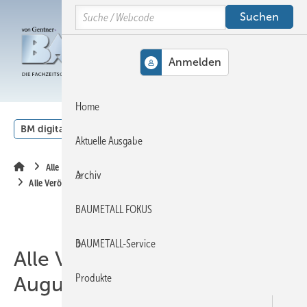
Springe
Springe
Springe
Search
auf
auf
auf
Hauptinhalt
Hauptmenü
SiteSearch
MENÜ
Home
BM digital
Veranstaltungen
Kalender
English
Aktuelle Ausgabe
Alle Inhalte chronologisch
Archiv
Alle Veröffentlichungen im August 2008
BAUMETALL FOKUS
BAUMETALL-Service
Alle Veröffentlichungen im
Produkte
August 2008