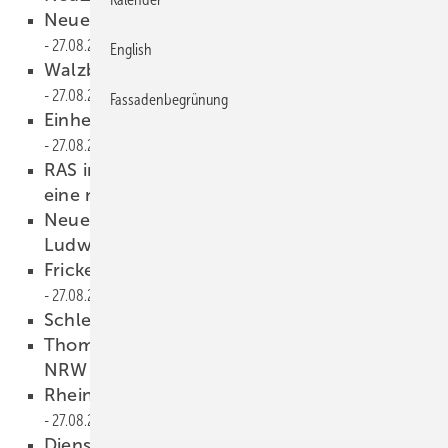
Neue Barth-Niederlassung in Heilbronn
27.08.2008
English
Walzblei: Rundum auf dem Laufenden
27.08.2008
Fassadenbegrünung
Einheitliches Corporate Design weltweit
27.08.2008
RAS investiert 12 Mio. Euro und errichtet
eine neue Fertigungshalle
27.08.2008
Neuer Verkaufsberater bei SM—Systeme in
Ludwigsburg
27.08.2008
Fricke rüstet sich für die Zukunft
27.08.2008
Schlecht geklebt
27.08.2008
Thomas Capoccello verstärkt Enke-Team in
NRW
27.08.2008
Rheinzinkpionier im Ruhestand
27.08.2008
Dienstjubiläum bei Barth
27.08.2008