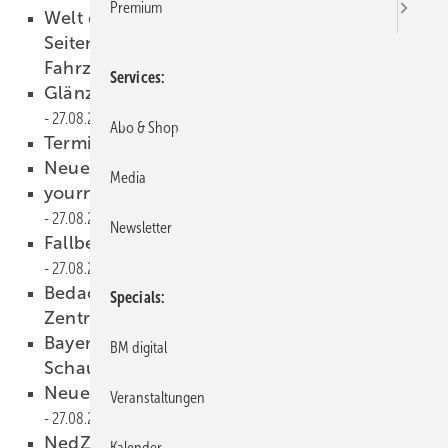
Premium
Welt der Bewegung Interessante
Seitenblicke — Klempner treffen
Fahrzeugrestauratoren
27.08.2008
Services
Glänzende Spenglerkunst in Schweinfurt
27.08.2008
Abo & Shop
Termine im Klempnermuseum
27.08.2008
Neue Treibkurse
27.08.2008
Media
yourmove — Welt der Bewegung
27.08.2008
Newsletter
Fallbei(l)spiele — Das Bauschadensseminar
27.08.2008
Bedachungsfachhandel gründet
Specials
Zentralverband ZDBF
27.08.2008
Bayerischer Meisterpreis für Rudolf
BM digital
Schaufler
27.08.2008
Neue Leistungstexte von Grömo
Veranstaltungen
27.08.2008
NedZink mit neuer Adresse
27.08.2008
Kalender