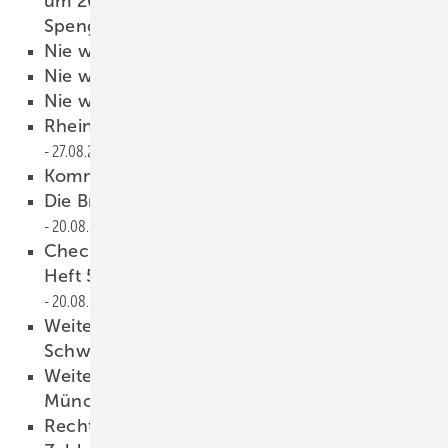
um 20 und eine hervorragende
Spenglerarbeit
27.08.2008
Nie wieder Heizöl kaufen!
27.08.2008
Nie wieder Heizöl kaufen!
27.08.2008
Nie wieder Heizöl kaufen!
27.08.2008
Rheinzink-Handwerkertreff 2008
27.08.2008
Kommentar
27.08.2008
Die Brandgefahr wird oft unterschätzt
20.08.2008
Checkliste zum BAUMETALL-Meistertipp aus
Heft 5/2008 Teil 2 — Kunde gesucht
20.08.2008
Weitere 2008-er Meisterstücke aus
Schweinfurt
20.08.2008
Weitere 2008-er Meisterstücke aus
München
20.08.2008
Rechtzeitig fit für den europäischen