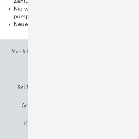
Zahlungsverkehr
20.08.2008
Nie wieder Heizöl kaufen durch Wärme
pumpen für die Umwelt
19.08.2008
Neue Treibkurse
19.08.2008
Abo- & Leserservice
AGB
Alle Inhalte chronologisch
Anmelden
Anmeldung & Registrierung
BAUMETALL abonnieren
Datenschutz
E-Paper
Gentner Verlag
Gentner Verlag
Impressum
Karriere bei Gentner
Team
Mediaservice