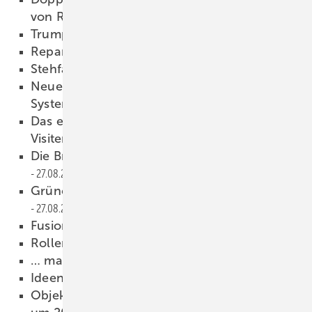
von Rees
27.08.2008
Trumpf-Profilnibbler PN 130
27.08.2008
Reparaturband
27.08.2008
Stehfalztechnik ohne falzen
27.08.2008
Neue Schnee- und Eishalter von SM—
Systeme
27.08.2008
Das eigene Gebäude ist die beste
Visitenkarte
27.08.2008
Die Brandgefahr wird oft unterschätzt
27.08.2008
Grüne Kupferkuppel für Freiburg
27.08.2008
Fusioniert saniert
27.08.2008
Rollende SMV-Werkstatt
27.08.2008
… man trifft sich im Museum!
27.08.2008
Ideenreich
27.08.2008
Objekte, Details und Schweizer Standards