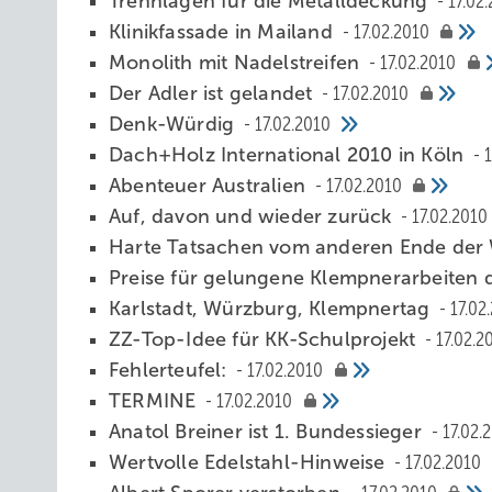
Trennlagen für die Metalldeckung
17.02
Klinikfassade in Mailand
17.02.2010
Monolith mit Nadelstreifen
17.02.2010
Der Adler ist gelandet
17.02.2010
Denk-Würdig
17.02.2010
Dach+Holz International 2010 in Köln
1
Abenteuer Australien
17.02.2010
Auf, davon und wieder zurück
17.02.2010
Harte Tatsachen vom anderen Ende der
Preise für gelungene Klempnerarbeiten
Karlstadt, Würzburg, Klempnertag
17.02
ZZ-Top-Idee für KK-Schulprojekt
17.02.2
Fehlerteufel:
17.02.2010
TERMINE
17.02.2010
Anatol Breiner ist 1. Bundessieger
17.02.
Wertvolle Edelstahl-Hinweise
17.02.2010