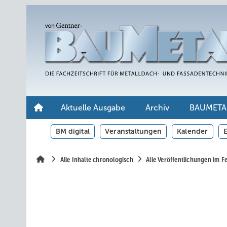
Springe
Springe
Springe
auf
auf
auf
Hauptinhalt
Hauptmenü
SiteSearch
Aktuelle Ausgabe
Archiv
BAUMETA
BM digital
Veranstaltungen
Kalender
E
Alle Inhalte chronologisch
Alle Veröffentlichungen im 