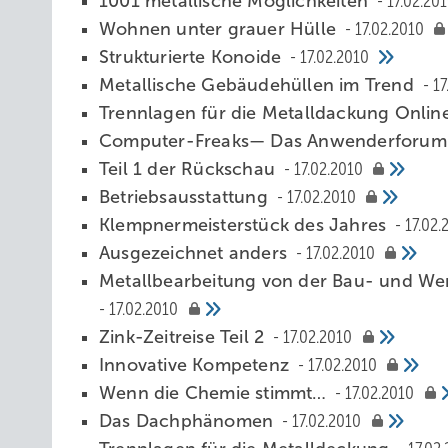
1001 metallische Möglichkeiten
17.02.20
Wohnen unter grauer Hülle
17.02.2010
Strukturierte Konoide
17.02.2010
Metallische Gebäudehüllen im Trend
17
Trennlagen für die Metalldackung Onlin
Computer-Freaks— Das Anwenderforum:
Teil 1 der Rückschau
17.02.2010
Betriebsausstattung
17.02.2010
Klempnermeisterstück des Jahres
17.02.
Ausgezeichnet anders
17.02.2010
Metallbearbeitung von der Bau- und Wer
17.02.2010
Zink-Zeitreise Teil 2
17.02.2010
Innovative Kompetenz
17.02.2010
Wenn die Chemie stimmt…
17.02.2010
Das Dachphänomen
17.02.2010