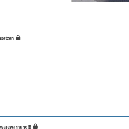
chsetzen
twarewarnung!!!