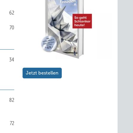
62
70
34
Jetzt bestellen
82
72