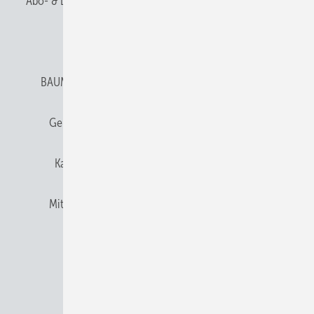
Abo- & Leserservice
AGB
Alle Inhalte chronologisch
Anmelden
Anmeldung & Registrierung
BAUMETALL abonnieren
Datenschutz
E-Paper
Gentner Verlag
Gentner Verlag
Impressum
Karriere bei Gentner
Team
Mediaservice
Mitgliedschaften und Engagement
Newsletter
Privacy Manager
RSS-Feed
© 2026 BAUMETALL