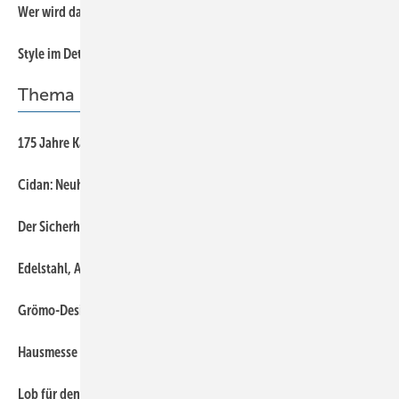
Wer wird das Gesicht der Dach + Holz International 2024?
Style im Detail
Thema
175 Jahre Kaufm ann Ulm
Cidan: Neuhe iten und Softwarelösungen
De r Sicherheit. Die Bau. Das Flüssigkunststoff
Edelstahl, Architektur und Rimex Metals
Grömo- Design -Wassersammler
Hausmesse bei Eisenkies
Lob für den Rinnenhakenbieger von Rau