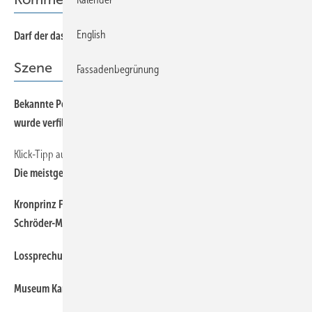
English
Darf der das?
Szene
Fassadenbegrünung
Bekannte Persönlichkeiten lesen vor: Erstes Klempner-Kinderbuch
wurde verfilmt
Klick-Tipp auf www.baumetall.de
Die meistgelesenen Onlineartikel im Februar 2023
Kronprinz Frederik und dänischer Handwerkernachwuchs lernen
Schröder-Maschinen kennen
Lossprechungsfeier der Klempner in Ulm
Museum Karlstadt präsentiert professionellen Audioguide