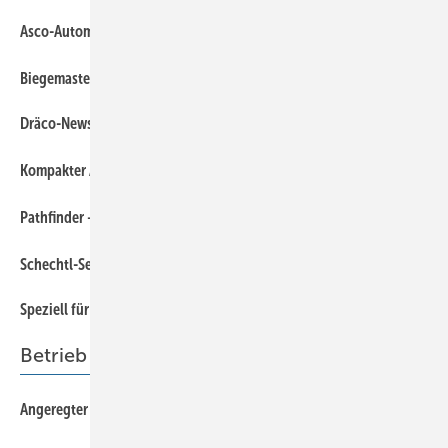
Asco-Automatisierung
Biegemaster
Dräco-News
Kompakter Aufschweißbrenner Upside von Perkeo
Pathfinder – der optimale Wegweiser für Quereinsteiger
Schechtl- Segmentbiegemaschinen – das Original
Spezie ll für Dach-Cowboys
Betrieb
Angeregter Fachaustausch in Sankt Pölten