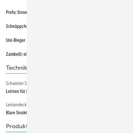
Prefa: Strom vom Dach
Schnäppchenjäger
Uni-Bieger
Zambelli: einfach aus Metall
Technik
Schweizer Sanierungsperle
Leisten für Dach und W and
Leistendeckung, Teil 1
Klare Struktur
Produkte