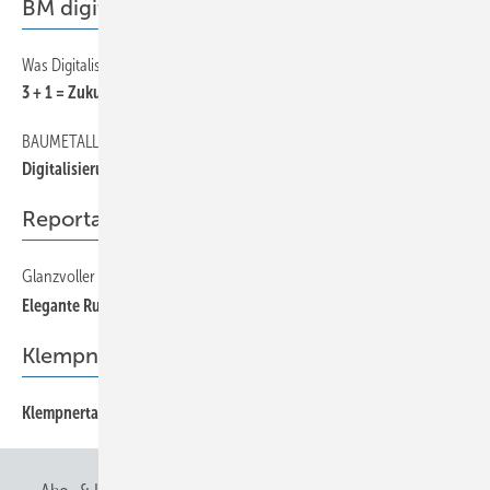
BM digital
Was Digitalisierung leistet
3 + 1 = Zukunft
BAUMETALL-Workshopper zu Gast bei RAS
Digitalisierung als Booste r
Reportage
Glanzvoller Übergang
Elegante Ruhestätte
Klempnertainment
Klempnertainment