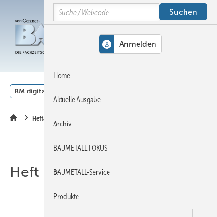
Springe
Springe
Springe
Search
auf
auf
auf
Hauptinhalt
Hauptmenü
SiteSearch
MENÜ
Home
BM digital
Veranstaltungen
Kalender
English
Aktuelle Ausgabe
Heftarchiv
Archiv
BAUMETALL FOKUS
Heft 02-2023
BAUMETALL-Service
Produkte