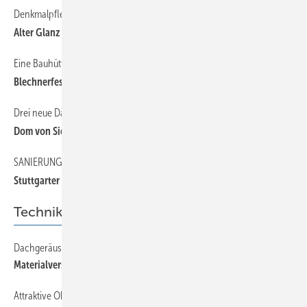
Denkmalpflege
14
Alter Glanz neu aufgelegt
Eine Bauhütte
16
Blechnerfest am Turm
Drei neue Dächer gleichzeitig
20
Dom von Siena
SANIERUNG EINER JUGENDSTILVILLA IN STUTTGART
26
Stuttgarter Sonnenturm
Technik
Dachgeräusche
36
Materialverspannung ­effektiv vermeiden
Attraktive Oberflächen
43