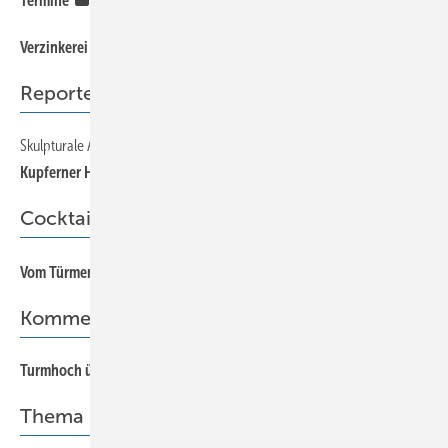
Termine
8
Verzinkerei von Brand­schaden betroffen
Reporter
Skulpturale Architektur
30
Kupferner Hafen
Cocktail
1
Vom Türmen, Fußballspielen und anderen Dachabenteuern*
Kommentar
Turmhoch überlegen
Thema