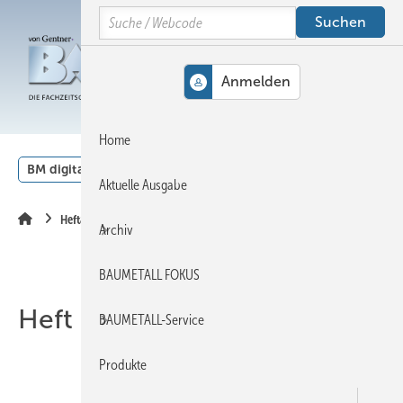
Springe
Springe
Springe
Search
auf
auf
auf
Hauptinhalt
Hauptmenü
SiteSearch
MENÜ
Home
BM digital
Veranstaltungen
Kalender
English
Aktuelle Ausgabe
Heftarchiv
Archiv
BAUMETALL FOKUS
Heft 06-2010
BAUMETALL-Service
Produkte