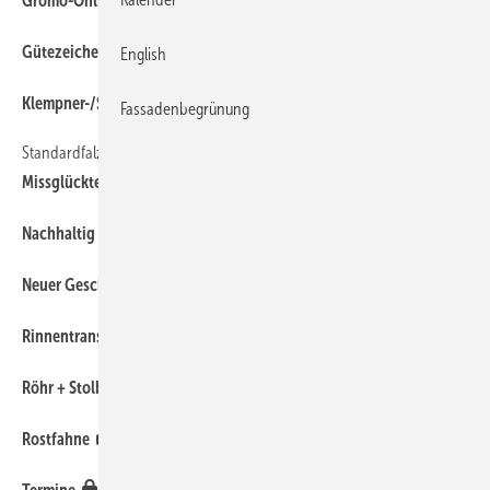
Grömo-Online-Ideenwerkstatt
8
Gütezeichen für Saturnblei
English
8
Klempner-/Spenglerforum
Fassadenbegrünung
Standardfalzvorgang sorgt für schwierigkeiten
6
Missglückter Bündnerfalz
8
Nachhaltig bauen mit Titanzink
8
Neuer Geschäftsführer bei Prefa in Österreich
8
Rinnentransport ganz ohne rote Fahne
8
Röhr + Stolberg GmbH mit neuer ­Logistikhalle
8
Rostfahne
8