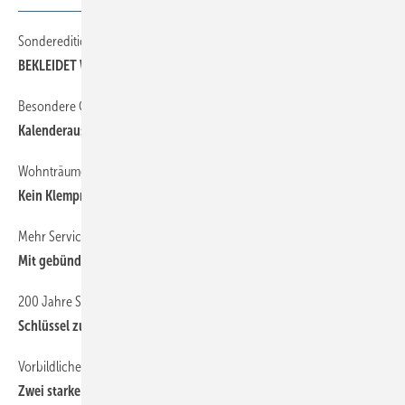
Sonderedition im Einsatz
64
BEKLEIDET WOHNEN
Besondere Geschenke
64
Kalenderauswahl satt
Wohnträume ­unter 200000 Euro
64
Kein Klempnerfachbuch
Mehr Service und noch mehr Kundennähe
56
Mit gebündelter Kraft
200 Jahre Spenglerkunst
58
Schlüssel zum Erfolg
Vorbildliches Teamplay
62
Zwei starke Partner