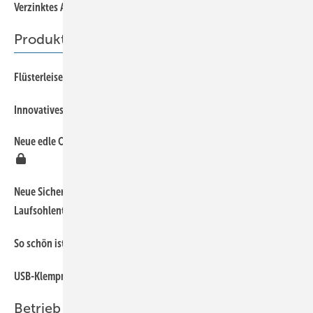
Verzinktes Aluminium
Produkte
48
Flüsterleise mit M.A.S.C. ATL
48
Innovatives XL-Center für Dach- und Wand
Neue edle Oberflächen für Dächer und Fassaden aus Aluminium
48
Neue Sicherheitsschuhserie Runners mit Vibram-
48
Laufsohlentechnologie
48
So schön ist Schwarzarbeit!
48
USB-Klempner zur Teamverstärkung
Betrieb