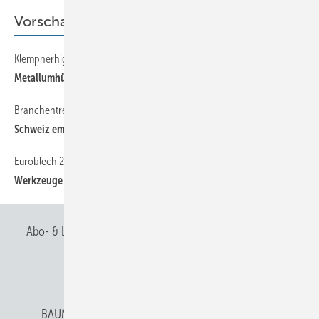
Vorschau
Klempnerhighlights
64
Metallumhüllte Wohngebäude
Branchentreffen
64
Schweiz empfängt Österreich
Euroblech 2010
64
Werkzeuge und Maschinen
Abo- & Leserservice
AGB
Alle Inhalte chronologisch
Anmelden
Anmeldung & Registrierung
BAUMETALL abonnieren
Datenschutz
E-Paper