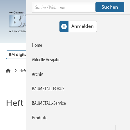
Springe
Springe
Springe
Search
auf
auf
auf
Hauptinhalt
Hauptmenü
SiteSearch
MENÜ
Home
BM digital
Veranstaltungen
Kalender
English
Aktuelle Ausgabe
Heftarchiv
Archiv
BAUMETALL FOKUS
Heft 08-2023
BAUMETALL-Service
Produkte