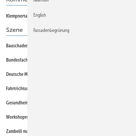
English
Klempnertainment
Szene
Fassadenbegrünung
Bauschaden-Seminar in der Sayner Hütte
Bundesfachgruppensitzung Klempnertechnik
Deutsche Meisterschaft im Klempnerhandwerk 2023
Fahrtrichtung Zukunft
Gesundheitsmanagement im Unternehmen
Workshopreihe im Museum
Zam belli macht Zukunft