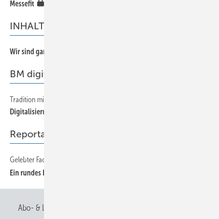
Me ssefit
INHALT
Wir sind ganz Ohr …
BM digital
Tradition mit Zukunft
Digi talisierung im Fachbetrieb
Reportage
Gelebter Fachaustausch
Ein rundes Ding
Abo- & Leserservice
AGB
Alle Inhalte chronologisch