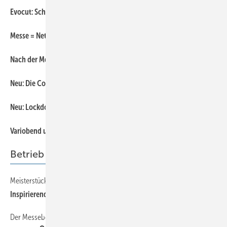
Evocut: Schneiden und Stanzen in einem Arbeitsgang
Messe = Netzwerk = Fachaustausch
Nach der Messe ist vor der Messe
Neu: Die Coilfarm von Forstner
Neu: Lockdown-24-Kupferstück von Perkeo
Vari obend und Slinet
Betrieb
Meisterstück des Jahres
Ins pirierend und innovativ
Der Messebesuch