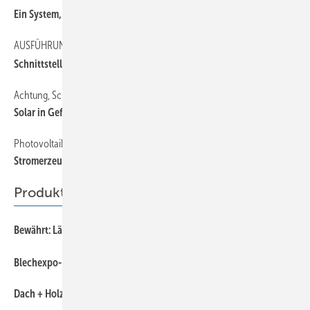
Ein S ystem, vier Lösungen
AUSFÜHRUNGSMÄNGEL VERMEIDEN, TEIL 3
Sch nittstellenplanung gut, (fast) alles gut!
Achtung, Schneelast
Solar in Gefahr
Photovoltaik
Stromerzeugung aus Klempnerhand
Produkte
Bewährt: Längs- und Querteilanlage X-Cut
Blechexpo-Erfolg für Schröder Group
Dach + Holz International 2024