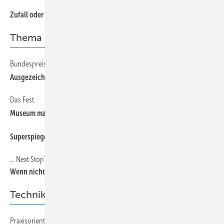
Zufall oder Plan?
Thema
Bundespreis für Handwerk in der Denkmalpflege
A usgezeichnet
Das Fest
Museum mach t Zukunft
Superspiegel
… Next Stop?
Wenn nicht wir, wer dann?
Technik
Praxisorientiert