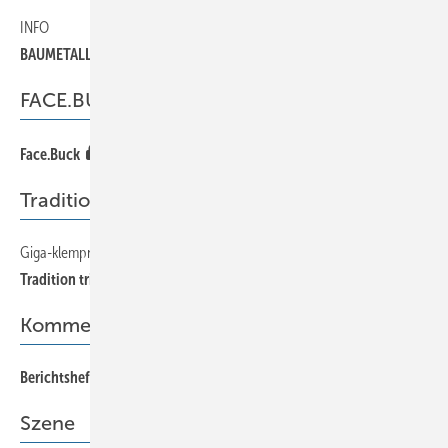
INFO
34
BAUMETALL-Zeitreise
FACE.BUCK
65
Face.Buck
Tradition trifft Moderne
Giga-klempnerschatulle
28
Tradition trifft Moderne
Kommentar
Berichtshefte sind junge Seiten...
Szene