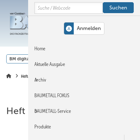
Springe
Springe
Springe
Search
auf
auf
auf
Hauptinhalt
Hauptmenü
SiteSearch
MENÜ
Home
BM digital
Veranstaltungen
Kalender
English
Aktuelle Ausgabe
Heftarchiv
Archiv
BAUMETALL FOKUS
Heft 02-2013
BAUMETALL-Service
Produkte