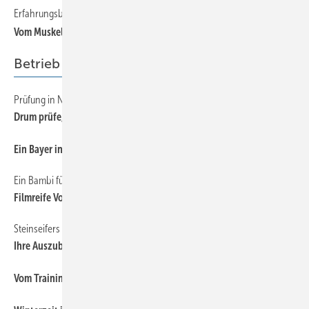
Erfahrungsbericht
32
Vom Muskelkater zum neuen Geschäftsbereich
Betrieb
Prüfung in Nürnberg
60
Drum prüfe, wer sich ewig bindet...
60
Ein Bayer in der Schweiz
Ein Bambi für die Blechmasters
58
Filmreife Vorführung
Steinseifers Kolumne
60
Ihre Auszubildenden — die Fachkräfte der Zukunft!
60
Vom Trainingslager zur Imagebroschüre