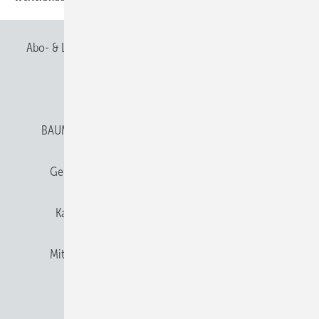
Abo- & Leserservice
AGB
Alle Inhalte chronologisch
Anmelden
Anmeldung & Registrierung
BAUMETALL abonnieren
Datenschutz
E-Paper
Gentner Verlag
Gentner Verlag
Impressum
Karriere bei Gentner
Team
Mediaservice
Mitgliedschaften und Engagement
Newsletter
Privacy Manager
RSS-Feed