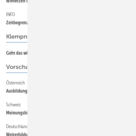
60
Winterzeit ist Prüfungszeit
INFO
60
Zeitbegrenzter Lehrstellentausch
Klempnertainment
66
Geht das wieder los…
Vorschau
Österreich
64
Ausbildung
Schweiz
64
Meinungsbildung
Deutschland
64
Weiterbildung