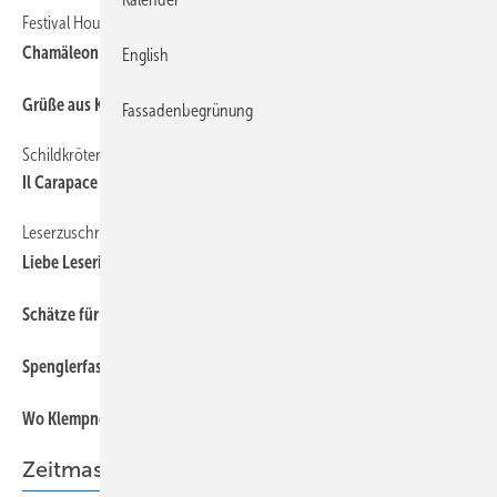
Festival House
44
Chamäleon auf der Promenade
English
50
Grüße aus Kalifornien
Fassadenbegrünung
SchildkrötenPanzer
52
Il Carapace
Leserzuschriften aus aller WelT
50
Liebe Leserinnen und Leser,
50
Schätze für Äthiopien
56
Spenglerfassade
56
Wo Klempner sind, ist oben
Zeitmaschine