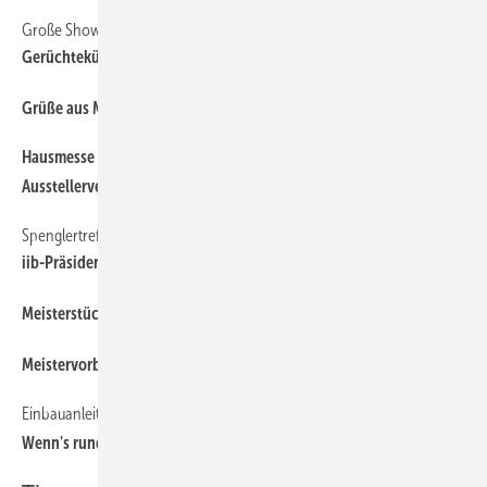
Große Show bei Kaufmann
16
Gerüchteküche
10
Grüße aus Moskau
Hausmesse Kaufmann am 15. und 16. März 2013 —
18
Ausstellerverzeichnis
Spenglertreffen in Ungarn
12
iib-Präsident schlägt Brücken
10
Meisterstücke mit individueller Note
10
Meistervorbereitung im Klempnerhandwerk, Teil I und II
Einbauanleitung
6
Wenn's rund werden muss