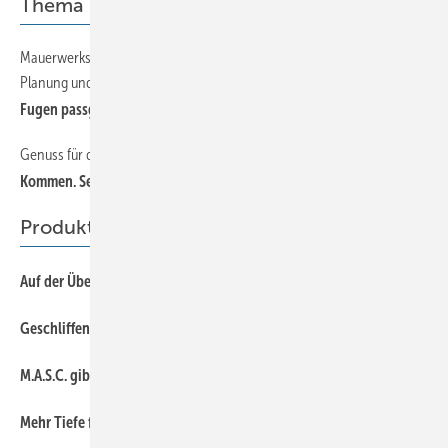
Thema
Mauerwerksfugen erfordern ein besonderes Augenmerk bei
24
Planung und Ausführung
Fugen passgenau abdichten
Genuss für die Sinne
20
Kommen. Sehen. Staunen.
Produkte
38
Auf der Überholspur
40
Geschliffener Diamant
38
M.A.S.C. gibt Vollgas
40
Mehr Tiefe für die Fassade