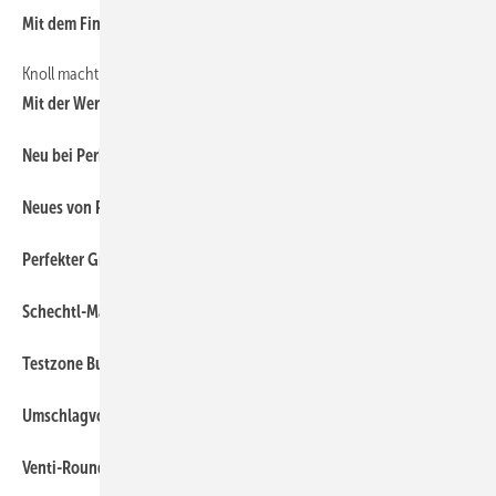
30
Mit dem Finger blitzschnell zum präzisen Profil
Knoll macht mobil
36
Mit der Werkstatt unterwegs
30
Neu bei Perkeo
40
Neues von Prefas Solarbereich
38
Perfekter Grip
30
Schechtl-Maschinen begeistern den Nachwuchs
40
Testzone Budma
40
Umschlagvorspannung bei Jorns
38
Venti-Rounder löst Probleme