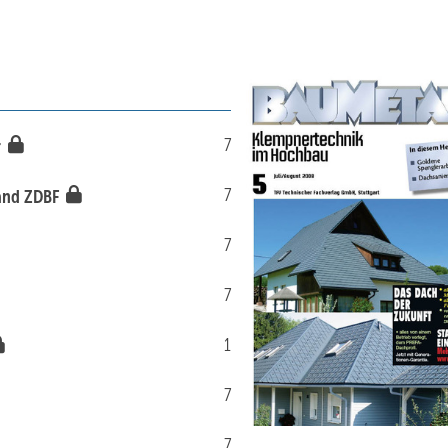
7
r
7
band ZDBF
7
7
1
7
7