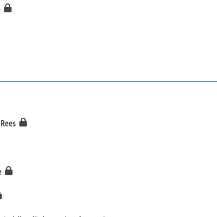
e
n Rees
e