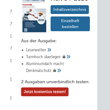
Inhaltsverzeichnis
7
Einzelheft
7
bestellen
1
Aus der Ausgabe:
7
Leserwelten
Tur mhoch
überlegen
1
Aluminiumdach macht
Denkmalschutz
1
2 Ausgaben unverbindlich testen:
Jetzt kostenlos testen!
1