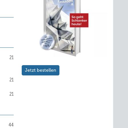
21
Jetzt bestellen
21
21
44