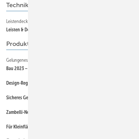
Technik
Leistendeckung, Teil 2
Leisten & Details
Produkte
Gelungenes Comeback
Bau 2023 – Weltleitmesse für ­Architektur, Materialien, Systeme
Design-Regentonne und Rohrschelle von ­Grömo
Sicheres Geländer von Lux-Top
Zambelli-Neuheiten auf der Bau
Für Kleinf lächen optimiert: Entwässerungssystem Loro X-Light