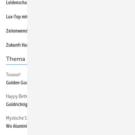
Leidenschaft zum Blech verbindet
Lux-Top mit neuem ­Vertriebsleiter
Zeitenwende auf dem Klempnertreff
Zukunft Handwerk 2023: Starker Messeauftakt
Thema
Toooor!
Golden Goal
Happy Birthday!
Goldrichtige ­Entscheidung
Mystische Satteldächer
Wo Aluminium Gold wert ist