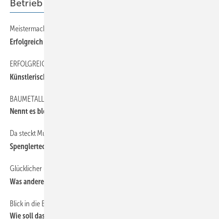
Betrieb
Meistermacher präsentieren Meisterstücke
Erfol greich in Ulm
ERFOLGREICH In LANDSHUT
Künstlerische Meisterstücke
BAUMETALL on Tour: Kreative Kupferwerkstatt in Wien
Nennt es bloß nicht „Spuren“!
Da steckt Musik drin
Spenglertechnik rockt
Glücklicher und Gesünder
Was andere Berufsgrup pen vom Handwerk lernen können
Blick in die Branchenzukunft
Wie soll das mit dem Dachhandwerk nur weitergehen?