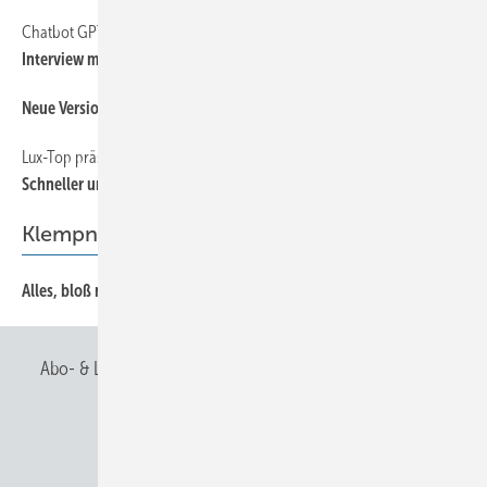
Chatbot GPT 4 im Fachgespräch
Interview mit eine m Roboter
Neue Version von ­Bendex.web
Lux-Top präsentiert Quick-Doku-App 2.0
Schnel ler und einfacher dokumentieren
Klempnertainment
Alles, bloß nicht lustig!
Abo- & Leserservice
AGB
Alle Inhalte chronologisch
Anmelden
Anmeldung & Registrierung