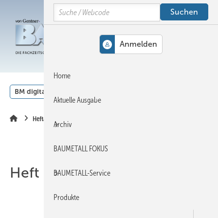
Springe
Springe
Springe
Search
auf
auf
auf
Hauptinhalt
Hauptmenü
SiteSearch
MENÜ
Home
BM digital
Veranstaltungen
Kalender
English
Aktuelle Ausgabe
Heftarchiv
Archiv
BAUMETALL FOKUS
Heft 03-2023
BAUMETALL-Service
Produkte