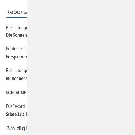
Reportage
Falzinator gesucht!
Die Sonne strahlt, wo Spengler sind
Kontrastreiche Titanzinkfassade
Entspannung pur
Falzinator gesucht
Münchner Stehfalzabenteuer
SCHLAUMETALL
FalzRekord
Stiefelfalz in P erfektion
BM digital