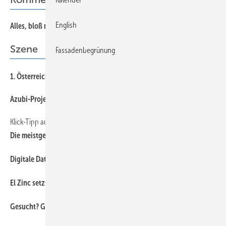
English
Al les, bloß nicht lustig
Szene
Fassadenbegrünung
1. Österreichischer Dachtag
Azubi-Projekt von Hörnschemeyer Dächer
Klick-Tipp auf www.baumetall.de
Die meistgelesenen Onlineartikel im April 2023
Digitale Daten als nächste Stufe der Nachhaltigkeitsqualität
El Zinc setzt auf Solarenergie
Gesucht? Gefunden!