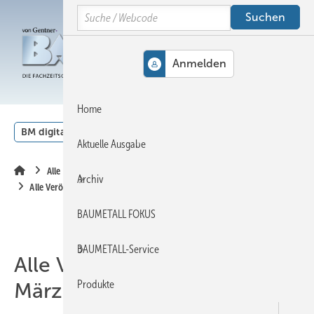
Springe
Springe
Springe
Search
auf
auf
auf
Hauptinhalt
Hauptmenü
SiteSearch
MENÜ
Home
BM digital
Veranstaltungen
Kalender
English
Aktuelle Ausgabe
Alle Inhalte chronologisch
Archiv
Alle Veröffentlichungen im März 2026
BAUMETALL FOKUS
BAUMETALL-Service
Alle Veröffentlichungen im
Produkte
März 2026