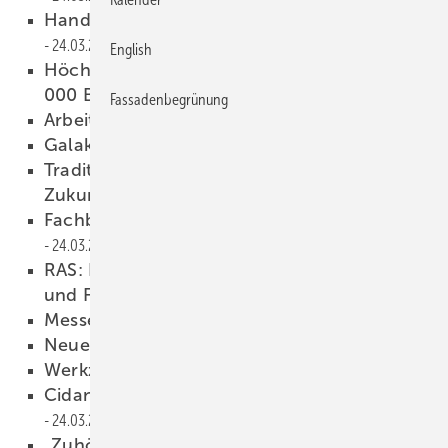
Handwerkskunst im Rampenlicht
24.03.2026
English
Höch stniveau: Dach + Holz zählt rund 56
000 Besucher
24.03.2026
Fassadenbegrünung
Arbeiten im ­Ruhestandsalter
24.03.2026
Gala kt ischer Leserservice
24.03.2026
Traditionsbewusst. Teamfähig.
Zukunftsorientiert.
24.03.2026
Fachberatung am M.A.S.C.-Messestand
24.03.2026
RAS: Innovative Blechbearbeitung für Dach
und Fassade
24.03.2026
Messeimpressionen
24.03.2026
Ne ues von Dräco
24.03.2026
Werkzeugvielfalt bei Picard
24.03.2026
Cidan: Maschinen-Neuheiten vorgestellt
24.03.2026
„Zuhören ist unsere Stärke“
24.03.2026