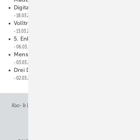
Digitalisierung im Klempnerhandwerk
18.03.2026
Volltreffer für die nächste Generation
13.03.2026
5. Enke Impuls-Camp am Nürburgring
06.03.2026
Menschen, Menschen und ein Krokodil
03.03.2026
Drei Dachberufe und zehn Fachbeiträge
02.03.2026
Abo- & Leserservice
AGB
Alle Inhalte chronologisch
Anmelden
Anmeldung & Registrierung