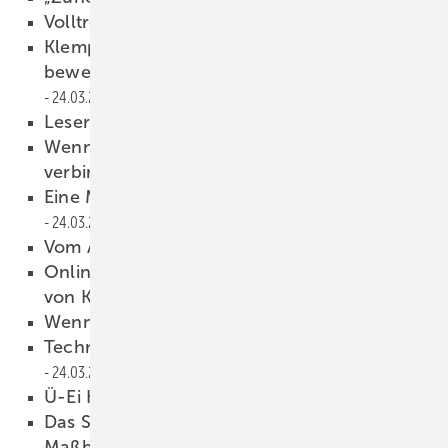
Volltreffer 
24.03.2026
Klempnernachwuchs in Baden-Württemberg
beweist handwerkliche Exzellenz
24.03.2026
Leserwelten
24.03.2026
Wenn Bl ei zwei Weltkulturerbe­stätten
verbindet
24.03.2026
Eine M etallfassade für Olympia
24.03.2026
Vo m Asphalt in die Werkstatt
24.03.2026
Onlinetool bewertet ­Umweltverträglichkeit
von Kupfer im Bauwesen
24.03.2026
Wenn das WDVS zur Falle wird
24.03.2026
Technische und logistische Meisterleistung
24.03.2026
Ü-Ei Köln
24.03.2026
Das Smartphone wird zum digitalen
Maßband
19.03.2026