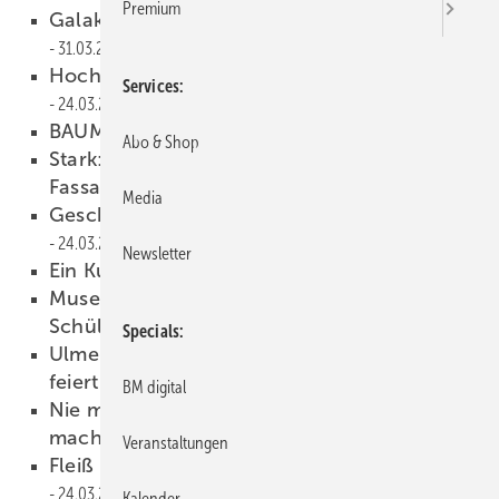
Premium
Galaktisches Workshopfinale in Ulm
31.03.2026
Hochwasserschutz aus Aluminium
Services
24.03.2026
BAUMETALL 02/2026 als PDF
24.03.2026
Abo & Shop
Sta rk: Barth und BAUMETALL suchen drei
Fassaden-Heros
24.03.2026
Media
Geschafft! Frisch qualifiziert für die Branche
24.03.2026
Newsletter
Ei n Kupfer-Ei zu Ostern
24.03.2026
Museum initiiert informative
Schülerworkshops
24.03.2026
Specials
Ulmer Klempnernachwuchs
feiert Freisprechung
24.03.2026
BM digital
Nie mehr Werkzeuge suchen: ToolScan
macht’s möglich
24.03.2026
Veranstaltungen
Fleiß + Kreativität = Glanzleistung
24.03.2026
Kalender